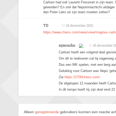
Carlsen had ook Laurent Fressinet in zijn team.
geworden? En stel dat Nepomniachtchi uitdager
dan Peter Leko uit zijn team moeten zetten?
TD
14 december 2021
https://www.chess.com/news/view/magnus-carlsen-
ayacucho
15 december 2
Carlsen heeft een volgend doel gevonde
Om dit te realiseren zal hij nagenoeg 
Dus een WK spelen, met een berg aan r
Gelukkig voor Carlsen was Nepo ‘gehee
Zie
https://2700chess.com/
De afgelopen 12 maanden heeft Carlse
In dit tempo heeft hij zijn doel eind 
Alleen
geregistreerde
gebruikers kunnen een reactie ach