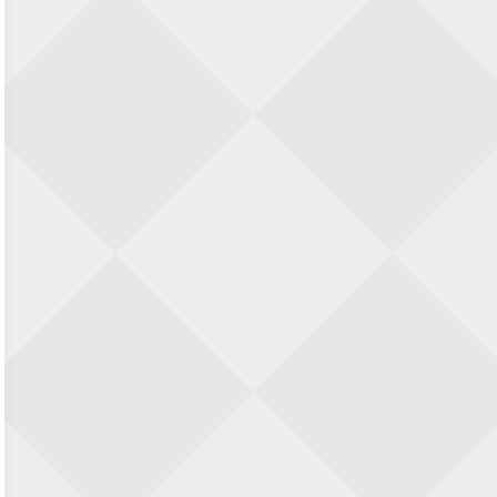
Nazomervierkampentoernooi 2026
28 augustus 2026 · Assen
KC Open
28 augustus 2026 · Haarlem
11e Goirles Weekend Kampioenschap
28 augustus 2026 · Goirle
Keisnel Schaaktoernooi
29 augustus 2026 · Amersfoort
Kroeg & Loper Leiden
30 augustus 2026 · Leiden
Open Schaakkampioenschap van
Arnhem
4 september 2026 · ARNHEM
Groninger stappenkampioenschap
5 september 2026 · Groningen