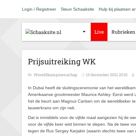
Login / Registreer
Steun Schaaksite
Hulp bij plaatsen ar
Live
Rubrieken
Prijsuitreiking WK
Wereldkampioenschap
13 december 2021 20:01
In Dubai heeft de sluitingsceremonie van het wereldka
Amerikaanse grootmeester Maurice Ashley. Eerst werd
het de beurt aan Magnus Carlsen om de wereldbeker te o
lauwerkrans om zijn nek.
Dat is inmiddels voor de vijfde maal aangezien hij de w
voor de vijfde keer wist binnen te slepen. Na de twee v
tegen de Rus Sergey Karjakin (waarin slechts twee van d