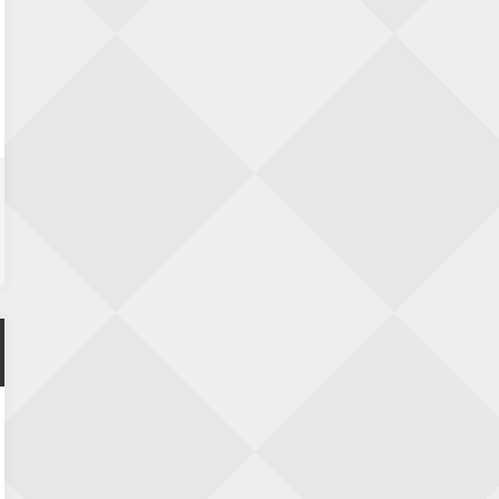
Zwolle Zuid Schaakt! Terrassentoernooi
voor duo’s
5 september 2026 · Zwolle
22e Hans Sandbrink Memorial
5 september 2026 · Utrecht
Open Kampioenschap Gouda 2026
5 september 2026 · Gouda