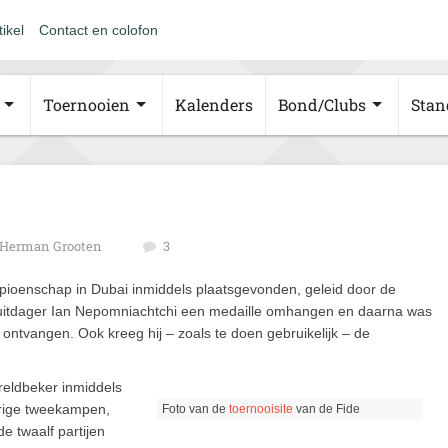
tikel
Contact en colofon
Toernooien
Kalenders
Bond/Clubs
Stan
Herman Grooten
3
mpioenschap in Dubai inmiddels plaatsgevonden, geleid door de
 uitdager Ian Nepomniachtchi een medaille omhangen en daarna was
ntvangen. Ook kreeg hij – zoals te doen gebruikelijk – de
ereldbeker inmiddels
orige tweekampen,
Foto van de
toernooisite
van de Fide
e twaalf partijen