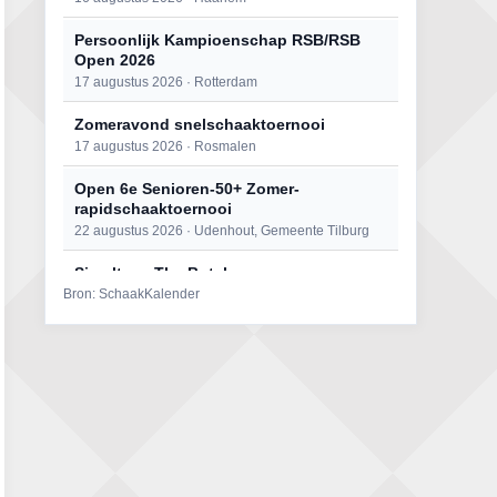
Persoonlijk Kampioenschap RSB/RSB
Open 2026
17 augustus 2026 · Rotterdam
Zomeravond snelschaaktoernooi
17 augustus 2026 · Rosmalen
Open 6e Senioren-50+ Zomer-
rapidschaaktoernooi
22 augustus 2026 · Udenhout, Gemeente Tilburg
Simultaan The Butcher
Bron: SchaakKalender
22 augustus 2026 · Utrecht
Mat op ‘t Wad
22 augustus 2026 · Den Burg, Texel
2e Utrechts kroegloperstoernooi
23 augustus 2026 · Utrecht
Open Eemlandtoernooi 2026
25 augustus 2026 · Bunschoten-Spakenburg