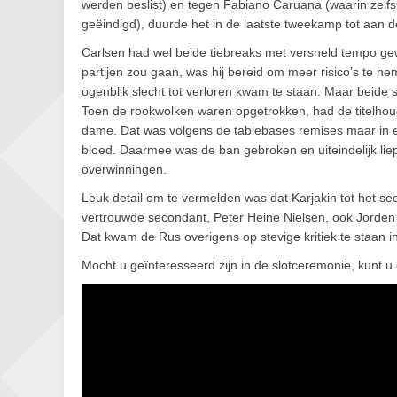
werden beslist) en tegen Fabiano Caruana (waarin zelfs 
geëindigd), duurde het in de laatste tweekamp tot aan de 
Carlsen had wel beide tiebreaks met versneld tempo ge
partijen zou gaan, was hij bereid om meer risico’s te nem
ogenblik slecht tot verloren kwam te staan. Maar beide s
Toen de rookwolken waren opgetrokken, had de titelhou
dame. Dat was volgens de tablebases remises maar in ee
bloed. Daarmee was de ban gebroken en uiteindelijk liep
overwinningen.
Leuk detail om te vermelden was dat Karjakin tot het 
vertrouwde secondant, Peter Heine Nielsen, ook Jorden v
Dat kwam de Rus overigens op stevige kritiek te staan in
Mocht u geïnteresseerd zijn in de slotceremonie, kunt u