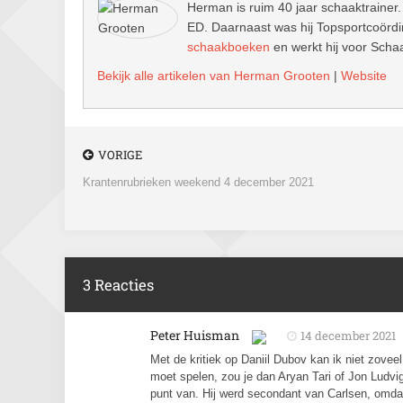
Herman is ruim 40 jaar schaaktrainer.
ED. Daarnaast was hij Topsportcoördin
schaakboeken
en werkt hij voor Schaa
Bekijk alle artikelen van Herman Grooten
|
Website
VORIGE
Krantenrubrieken weekend 4 december 2021
3 Reacties
Peter Huisman
14 december 2021
Met de kritiek op Daniil Dubov kan ik niet zove
moet spelen, zou je dan Aryan Tari of Jon Ludv
punt van. Hij werd secondant van Carlsen, omda