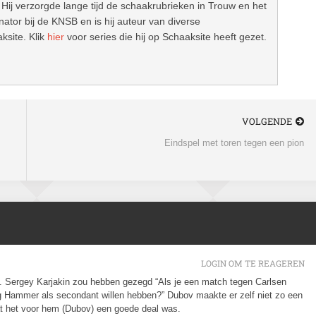
 Hij verzorgde lange tijd de schaakrubrieken in Trouw en het
ator bij de KNSB en is hij auteur van diverse
ksite. Klik
hier
voor series die hij op Schaaksite heeft gezet.
VOLGENDE
Eindspel met toren tegen een pion
LOGIN OM TE REAGEREN
el. Sergey Karjakin zou hebben gezegd “Als je een match tegen Carlsen
ig Hammer als secondant willen hebben?” Dubov maakte er zelf niet zo een
t het voor hem (Dubov) een goede deal was.