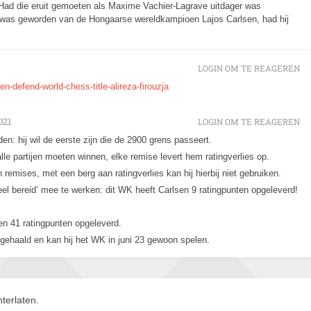
 Had die eruit gemoeten als Maxime Vachier-Lagrave uitdager was
 was geworden van de Hongaarse wereldkampioen Lajos Carlsen, had hij
LOGIN OM TE REAGEREN
defend-world-chess-title-alireza-firouzja
021
LOGIN OM TE REAGEREN
n: hij wil de eerste zijn die de 2900 grens passeert.
alle partijen moeten winnen, elke remise levert hem ratingverlies op.
emises, met een berg aan ratingverlies kan hij hierbij niet gebruiken.
l bereid’ mee te werken: dit WK heeft Carlsen 9 ratingpunten opgeleverd!
n 41 ratingpunten opgeleverd.
22 gehaald en kan hij het WK in juni 23 gewoon spelen.
terlaten.