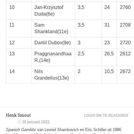
10
Jan-Krzysztof
3,5
24
2760
Duda(6e)
11
Sam
3,5
31
2708
Shankland(11e)
12
Daniil Dubov(9e)
3
23
2720
13
Praggnanandhaa
2,5
26,5
2612
R.(14e)
14
Nils
2
10,5
2672
Grandelius(13e)
Henk Smout
LOGIN OM TE REAGEREN
25 januari 2022
Spanish Gambits
van Leonid Shamkovich en Eric Schiller uit 1986