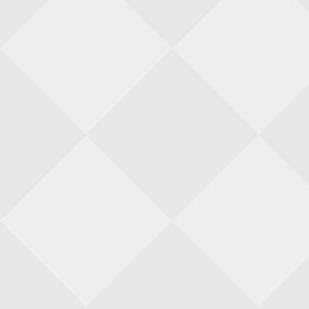
28 augustus 2026 · Goirle
Keisnel Schaaktoernooi
29 augustus 2026 · Amersfoort
Kroeg & Loper Leiden
30 augustus 2026 · Leiden
Open Schaakkampioenschap van Arnhem
4 september 2026 · ARNHEM