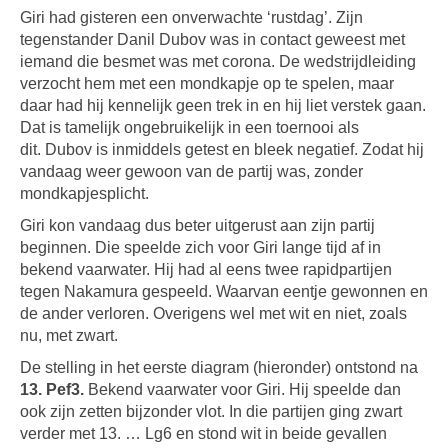
Giri had gisteren een onverwachte ‘rustdag’. Zijn
tegenstander Danil Dubov was in contact geweest met
iemand die besmet was met corona. De wedstrijdleiding
verzocht hem met een mondkapje op te spelen, maar
daar had hij kennelijk geen trek in en hij liet verstek gaan.
Dat is tamelijk ongebruikelijk in een toernooi als
dit. Dubov is inmiddels getest en bleek negatief. Zodat hij
vandaag weer gewoon van de partij was, zonder
mondkapjesplicht.
Giri kon vandaag dus beter uitgerust aan zijn partij
beginnen. Die speelde zich voor Giri lange tijd af in
bekend vaarwater. Hij had al eens twee rapidpartijen
tegen Nakamura gespeeld. Waarvan eentje gewonnen en
de ander verloren. Overigens wel met wit en niet, zoals
nu, met zwart.
De stelling in het eerste diagram (hieronder) ontstond na
13. Pef3.
Bekend vaarwater voor Giri. Hij speelde dan
ook zijn zetten bijzonder vlot. In die partijen ging zwart
verder met 13. … Lg6 en stond wit in beide gevallen