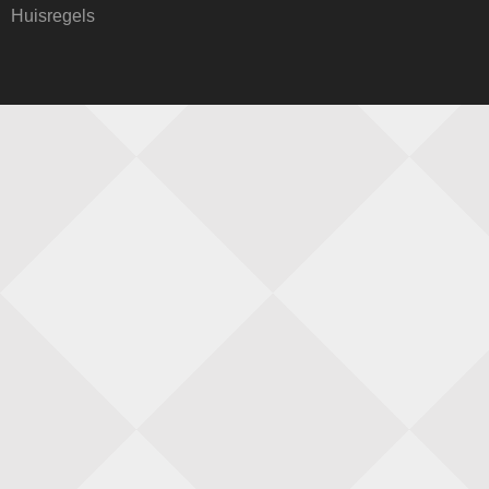
Simultaan The Butcher
Huisregels
22 augustus 2026 · Utrecht
Open 6e Senioren-50+ Zomer-rapidschaaktoernooi
22 augustus 2026 · Udenhout, Gemeente Tilburg
2e Utrechts kroegloperstoernooi
23 augustus 2026 · Utrecht
Simultaan The Butcher
23 augustus 2026 · Utrecht
Open Eemlandtoernooi 2026
25 augustus 2026 · Bunschoten-Spakenburg
Nazomervierkampentoernooi 2026
28 augustus 2026 · Assen
KC Open
28 augustus 2026 · Haarlem
11e Goirles Weekend Kampioenschap