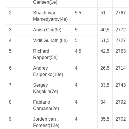
Carlsen(1e)
2
Shakhriyar
5,5
51
2767
Mamedyarov(4e)
3
Anish Giri(3e)
5
40,5
2772
4
Vidit Gujrathi(8e)
5
51,5
2727
5
Richard
4,5
42,5
2763
Rapport(5e)
6
Andrey
4
26,5
2714
Esipenko(10e)
7
Sergey
4
33,5
2743
Karjakin(7e)
8
Fabiano
4
34
2792
Caruana(2e)
9
Jorden van
4
35,5
2702
Foreest(12e)