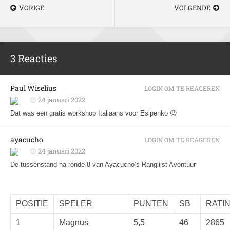
VORIGE
VOLGENDE
3 Reacties
Paul Wiselius
LOGIN OM TE REAGEREN
24 januari 2022
Dat was een gratis workshop Italiaans voor Esipenko 😉
ayacucho
LOGIN OM TE REAGEREN
24 januari 2022
De tussenstand na ronde 8 van Ayacucho’s Ranglijst Avontuur
POSITIE
SPELER
PUNTEN
SB
RATI
1
Magnus
5,5
46
2865