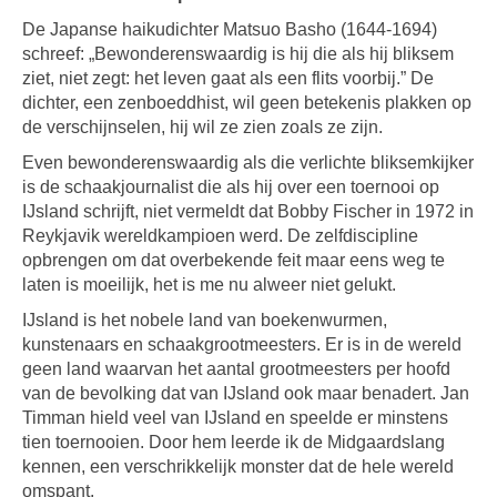
De Japanse haikudichter Matsuo Basho (1644-1694)
schreef: „Bewonderenswaardig is hij die als hij bliksem
ziet, niet zegt: het leven gaat als een flits voorbij.” De
dichter, een zenboeddhist, wil geen betekenis plakken op
de verschijnselen, hij wil ze zien zoals ze zijn.
Even bewonderenswaardig als die verlichte bliksemkijker
is de schaakjournalist die als hij over een toernooi op
IJsland schrijft, niet vermeldt dat Bobby Fischer in 1972 in
Reykjavik wereldkampioen werd. De zelfdiscipline
opbrengen om dat overbekende feit maar eens weg te
laten is moeilijk, het is me nu alweer niet gelukt.
IJsland is het nobele land van boekenwurmen,
kunstenaars en schaakgrootmeesters. Er is in de wereld
geen land waarvan het aantal grootmeesters per hoofd
van de bevolking dat van IJsland ook maar benadert. Jan
Timman hield veel van IJsland en speelde er minstens
tien toernooien. Door hem leerde ik de Midgaardslang
kennen, een verschrikkelijk monster dat de hele wereld
omspant.