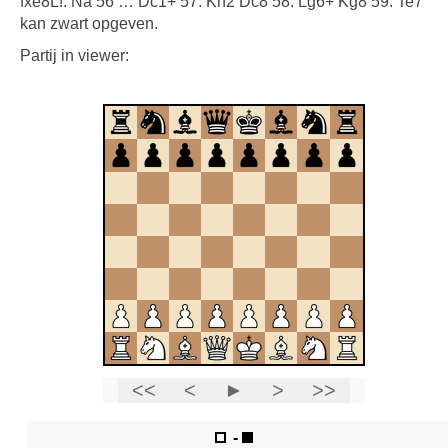
fxe8L!. Na 56 … Dc1+ 57. Kh2 Dc8 58. Lg6+ Kg8 59. Te7
kan zwart opgeven.
Partij in viewer: