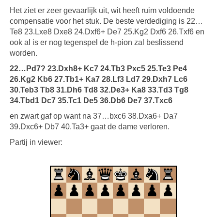
Het ziet er zeer gevaarlijk uit, wit heeft ruim voldoende
compensatie voor het stuk. De beste verdediging is 22…
Te8 23.Lxe8 Dxe8 24.Dxf6+ De7 25.Kg2 Dxf6 26.Txf6 en
ook al is er nog tegenspel de h-pion zal beslissend
worden.
22…Pd7? 23.Dxh8+ Kc7 24.Tb3 Pxc5 25.Te3 Pe4
26.Kg2 Kb6 27.Tb1+ Ka7 28.Lf3 Ld7 29.Dxh7 Lc6
30.Teb3 Tb8 31.Dh6 Td8 32.De3+ Ka8 33.Td3 Tg8
34.Tbd1 Dc7 35.Tc1 De5 36.Db6 De7 37.Txc6
en zwart gaf op want na 37…bxc6 38.Dxa6+ Da7
39.Dxc6+ Db7 40.Ta3+ gaat de dame verloren.
Partij in viewer: