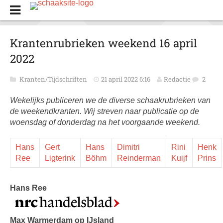
Krantenrubrieken weekend 16 april
2022
Kranten/Tijdschriften
21 april 2022 6:16
Redactie
2
Wekelijks publiceren we de diverse schaakrubrieken van
de weekendkranten. Wij streven naar publicatie op de
woensdag of donderdag na het voorgaande weekend.
Hans
Gert
Hans
Dimitri
Rini
Henk
Ree
Ligterink
Böhm
Reinderman
Kuijf
Prins
Hans Ree
Max Warmerdam op IJsland