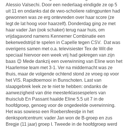
Alessio Valsechi. Door een nederlaag eindigde ze op 5
uit 11 en ondanks dat de vwo-scholiere ratingpunten had
gewonnen was ze erg ontevreden over haar score (ze
legt de lat hoog voor haarzelf). Donderdag ging ze met
haar vader Jan (ook schaker) terug naar huis, om
vrijdagavond namens Kennemer Combinatie een
bekerwedstrijd te spelen in Capelle tegen CSV.
Dat was
overigens samen met o.a. televisiester Tex de Wit die
speciaal hiervoor een week vrij had gekregen van zijn
baas 😉 Mede dankzij een overwinning van Eline won het
Haarlemse team met 3-1. Ver na middernacht was ze
thuis, maar de volgende ochtend stond ze vroeg op voor
het VIS. Rapidtoernooi in Bunschoten. Last van
slaapgebrek leek ze te niet te hebben: ondanks de
aanwezigheid van drie meesterklassespelers van
thuisclub En Passant haalde Eline 5.5 uit 7 in de
hoofdgroep, genoeg voor de ongedeelde overwinning.
Het was sowieso een Roebersfeestje in het
denksportcentrum: vader Jan won de B-groep en zus
Bregje (11 jaar) groep I. Tweede in de hoofdgroep werd