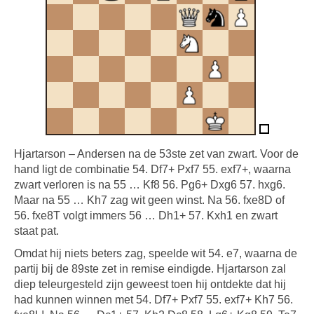
Hjartarson – Andersen na de 53ste zet van zwart. Voor de
hand ligt de combinatie 54. Df7+ Pxf7 55. exf7+, waarna
zwart verloren is na 55 … Kf8 56. Pg6+ Dxg6 57. hxg6.
Maar na 55 … Kh7 zag wit geen winst. Na 56. fxe8D of
56. fxe8T volgt immers 56 … Dh1+ 57. Kxh1 en zwart
staat pat.
Omdat hij niets beters zag, speelde wit 54. e7, waarna de
partij bij de 89ste zet in remise eindigde. Hjartarson zal
diep teleurgesteld zijn geweest toen hij ontdekte dat hij
had kunnen winnen met 54. Df7+ Pxf7 55. exf7+ Kh7 56.