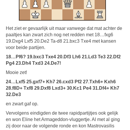
Het ziet er gevaarlijk uit maar vanwege dat mat achter de
paaltjes kan zwart zich nog net redden met 18…fxg6
19.Dxg4 Lxf5 20.De2 Ta-d8 21.bxc3 Txe4 met kansen
voor beide partijen.
18…Pf6? 19.bxc3 Txe4 20.Df3 Lh6 21.Ld3 Te3 22.Df2
Pg4 23.Dh4 Txd3 24.De7!
Mooie zet!
24…Lxf5 25.gxf7+ Kh7 26.cxd3 Pf2 27.Txh6+ Kxh6
28.f8D+ Txf8 29.Dxf8 Lxd3+ 30.Kc1 Pe4 31.Df4+ Kh7
32.De3
en zwart gaf op.
Vervolgens eindigden de twee rapidpartijtjes ook gelijk
en won Eline het Armageddon-vluggertje. Al met al ging
zij door naar de volgende ronde en kon Mastrovasilis