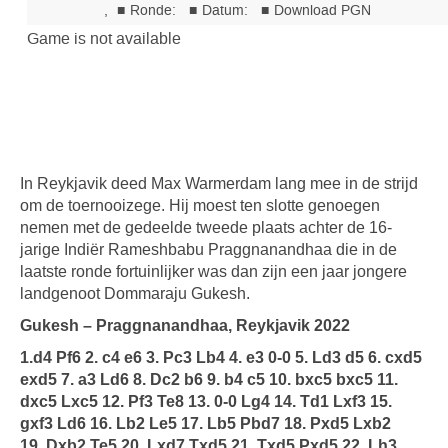
In Reykjavik deed Max Warmerdam lang mee in de strijd
om de toernooizege. Hij moest ten slotte genoegen
nemen met de gedeelde tweede plaats achter de 16-
jarige Indiër Rameshbabu Praggnanandhaa die in de
laatste ronde fortuinlijker was dan zijn een jaar jongere
landgenoot Dommaraju Gukesh.
Gukesh – Praggnanandhaa, Reykjavik 2022
1.d4 Pf6 2. c4 e6 3. Pc3 Lb4 4. e3 0-0 5. Ld3 d5 6. cxd5
exd5 7. a3 Ld6 8. Dc2 b6 9. b4 c5 10. bxc5 bxc5 11.
dxc5 Lxc5 12. Pf3 Te8 13. 0-0 Lg4 14. Td1 Lxf3 15.
gxf3 Ld6 16. Lb2 Le5 17. Lb5 Pbd7 18. Pxd5 Lxb2
19. Dxb2 Te5 20. Lxd7 Txd5 21. Txd5 Pxd5 22. Lh3