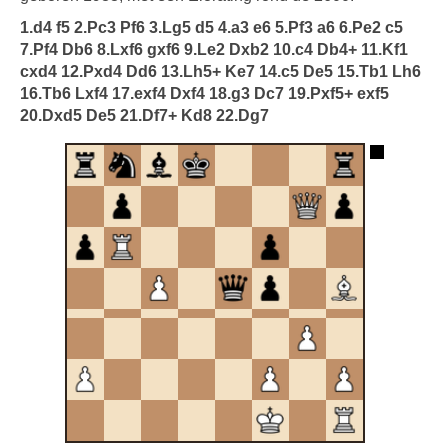
1.d4 f5 2.Pc3 Pf6 3.Lg5 d5 4.a3 e6 5.Pf3 a6 6.Pe2 c5
7.Pf4 Db6 8.Lxf6 gxf6 9.Le2 Dxb2 10.c4 Db4+ 11.Kf1
cxd4 12.Pxd4 Dd6 13.Lh5+ Ke7 14.c5 De5 15.Tb1 Lh6
16.Tb6 Lxf4 17.exf4 Dxf4 18.g3 Dc7 19.Pxf5+ exf5
20.Dxd5 De5 21.Df7+ Kd8 22.Dg7