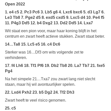
Open 2022
1. e4 c5 2. Pc3 Pc6 3. Lb5 g6 4. Lxc6 bxc6 5. d3 Lg7 6.
Le3 Tb8 7. Pge2 d5 8. exd5 cxd5 9. Lxc5 d4 10. Pe4 f5
11. P4g3 Dd5 12. b4 Dxg2 13. Dd2 Dd5 14. Lxa7
Wit staat een pion voor, maar haar koning blijft in het
centrum en zwart heeft actieve stukken. Zwart staat beter.
14…Ta8 15. Lc5 e5 16. c4 Dc6
Sterker was 16…Df3 om wits volgende zet te
verhinderen.
17. f4 Lh6 18. Tf1 Pf6 19. Db2 Tb8 20. La7 Tb7 21. fxe5
Pg4
Na het simpele 21…Txa7 zou zwart lang niet slecht
staan, maar hij wil avontuurlijker spelen.
22. Lxd4 Pxh2 23. b5 Dg2 24. Tf2 Dh3
Zwart heeft te veel risico genomen.
25. c5