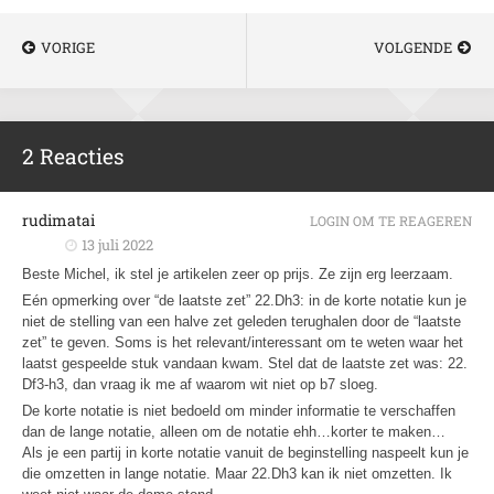
VORIGE
VOLGENDE
2 Reacties
rudimatai
LOGIN OM TE REAGEREN
13 juli 2022
Beste Michel, ik stel je artikelen zeer op prijs. Ze zijn erg leerzaam.
Eén opmerking over “de laatste zet” 22.Dh3: in de korte notatie kun je
niet de stelling van een halve zet geleden terughalen door de “laatste
zet” te geven. Soms is het relevant/interessant om te weten waar het
laatst gespeelde stuk vandaan kwam. Stel dat de laatste zet was: 22.
Df3-h3, dan vraag ik me af waarom wit niet op b7 sloeg.
De korte notatie is niet bedoeld om minder informatie te verschaffen
dan de lange notatie, alleen om de notatie ehh…korter te maken…
Als je een partij in korte notatie vanuit de beginstelling naspeelt kun je
die omzetten in lange notatie. Maar 22.Dh3 kan ik niet omzetten. Ik