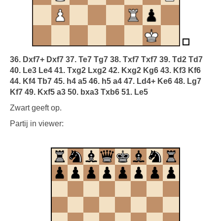
36. Dxf7+ Dxf7 37. Te7 Tg7 38. Txf7 Txf7 39. Td2 Td7
40. Le3 Le4 41. Txg2 Lxg2 42. Kxg2 Kg6 43.
Kf3 Kf6
44. Kf4 Tb7 45. h4 a5 46. h5 a4 47. Ld4+ Ke6 48. Lg7
Kf7 49.
Kxf5 a3 50. bxa3 Txb6 51. Le5
Zwart geeft op.
Partij in viewer: