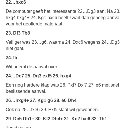
22…bxc6
De computer geeft het interessante 22…Dg3 aan. Na 23.
hxg4 hxg4+ 24. Kg1 bxc6 heeft zwart dan genoeg aanval
voor het geofferde materiaal.
23. Df3 Tb8
Veiliger was 23…g6, waarna 24. Dxc6 wegens 24…Dg3
niet gaat.
24. f5
Wit neemt de aanval over.
24…De7 25. Dg3 exf5 26. hxg4
Een nog hardere klap was 26, Pxf7 Dxf7 27. e6 met snel
beslissende aanval.
26…hxg4+ 27. Kg1 g6 28. e6 Dh4
Ook na 28…fxe6 29. Pxf5 staat wit gewonnen.
29. De5 Dh1+ 30. Kf2 Dh4+ 31. Ke2 fxe6 32. Th1
Zwart gaf op.