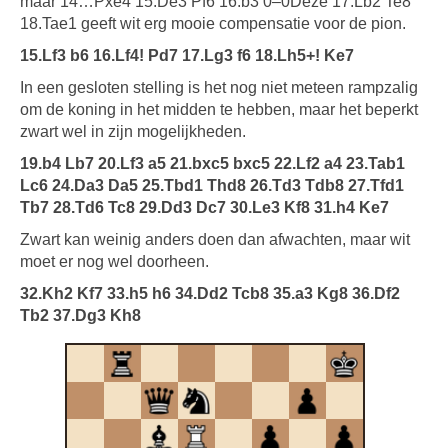
maar 14…Pxe4 15.De3 Pf6 16.b3 0–0Deze 17.Lb2 Te8
18.Tae1 geeft wit erg mooie compensatie voor de pion.
15.Lf3 b6 16.Lf4! Pd7 17.Lg3 f6 18.Lh5+! Ke7
In een gesloten stelling is het nog niet meteen rampzalig
om de koning in het midden te hebben, maar het beperkt
zwart wel in zijn mogelijkheden.
19.b4 Lb7 20.Lf3 a5 21.bxc5 bxc5 22.Lf2 a4 23.Tab1
Lc6 24.Da3 Da5 25.Tbd1 Thd8 26.Td3 Tdb8 27.Tfd1
Tb7 28.Td6 Tc8 29.Dd3 Dc7 30.Le3 Kf8 31.h4 Ke7
Zwart kan weinig anders doen dan afwachten, maar wit
moet er nog wel doorheen.
32.Kh2 Kf7 33.h5 h6 34.Dd2 Tcb8 35.a3 Kg8 36.Df2
Tb2 37.Dg3 Kh8