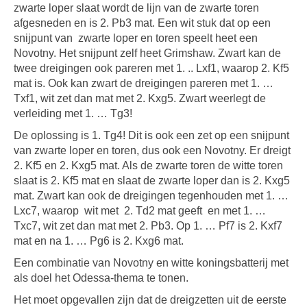
zwarte loper slaat wordt de lijn van de zwarte toren
afgesneden en is 2. Pb3 mat. Een wit stuk dat op een
snijpunt van zwarte loper en toren speelt heet een
Novotny. Het snijpunt zelf heet Grimshaw. Zwart kan de
twee dreigingen ook pareren met 1. .. Lxf1, waarop 2. Kf5
mat is. Ook kan zwart de dreigingen pareren met 1. …
Txf1, wit zet dan mat met 2. Kxg5. Zwart weerlegt de
verleiding met 1. … Tg3!
De oplossing is 1. Tg4! Dit is ook een zet op een snijpunt
van zwarte loper en toren, dus ook een Novotny. Er dreigt
2. Kf5 en 2. Kxg5 mat. Als de zwarte toren de witte toren
slaat is 2. Kf5 mat en slaat de zwarte loper dan is 2. Kxg5
mat. Zwart kan ook de dreigingen tegenhouden met 1. …
Lxc7, waarop wit met 2. Td2 mat geeft en met 1. …
Txc7, wit zet dan mat met 2. Pb3. Op 1. … Pf7 is 2. Kxf7
mat en na 1. … Pg6 is 2. Kxg6 mat.
Een combinatie van Novotny en witte koningsbatterij met
als doel het Odessa-thema te tonen.
Het moet opgevallen zijn dat de dreigzetten uit de eerste