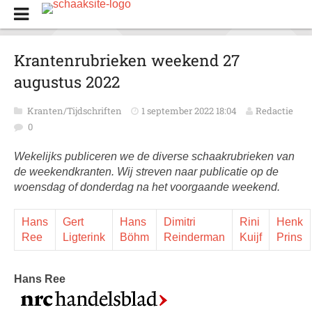
Krantenrubrieken weekend 27
augustus 2022
Kranten/Tijdschriften
1 september 2022 18:04
Redactie
0
Wekelijks publiceren we de diverse schaakrubrieken van
de weekendkranten. Wij streven naar publicatie op de
woensdag of donderdag na het voorgaande weekend.
Hans
Gert
Hans
Dimitri
Rini
Henk
Ree
Ligterink
Böhm
Reinderman
Kuijf
Prins
Hans Ree