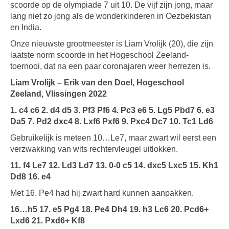
scoorde op de olympiade 7 uit 10. De vijf zijn jong, maar
lang niet zo jong als de wonderkinderen in Oezbekistan
en India.
Onze nieuwste grootmeester is Liam Vrolijk (20), die zijn
laatste norm scoorde in het Hogeschool Zeeland-
toernooi, dat na een paar coronajaren weer herrezen is.
Liam Vrolijk – Erik van den Doel, Hogeschool
Zeeland, Vlissingen 2022
1. c4 c6 2. d4 d5 3. Pf3 Pf6 4. Pc3 e6 5.
Lg5 Pbd7 6. e3
Da5 7. Pd2 dxc4 8. Lxf6 Pxf6 9. Pxc4 Dc7 10. Tc1 Ld6
Gebruikelijk is meteen 10…Le7, maar zwart wil eerst een
verzwakking van wits rechtervleugel uitlokken.
11. f4 Le7 12. Ld3 Ld7 13. 0-0 c5 14. dxc5 Lxc5 15. Kh1
Dd8 16. e4
Met 16. Pe4 had hij zwart hard kunnen aanpakken.
16…h5 17. e5 Pg4 18. Pe4 Dh4 19. h3 Lc6 20. Pcd6+
Lxd6 21. Pxd6+ Kf8