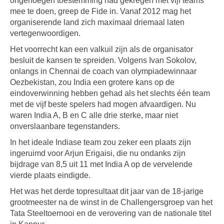
ongenoegen toestemming had gekregen met vijf teams
mee te doen, greep de Fide in. Vanaf 2012 mag het
organiserende land zich maximaal driemaal laten
vertegenwoordigen.
Het voorrecht kan een valkuil zijn als de organisator
besluit de kansen te spreiden. Volgens Ivan Sokolov,
onlangs in Chennai de coach van olympiadewinnaar
Oezbekistan, zou India een grotere kans op de
eindoverwinning hebben gehad als het slechts één team
met de vijf beste spelers had mogen afvaardigen. Nu
waren India A, B en C alle drie sterke, maar niet
onverslaanbare tegenstanders.
In het ideale Indiase team zou zeker een plaats zijn
ingeruimd voor Arjun Erigaisi, die nu ondanks zijn
bijdrage van 8,5 uit 11 met India A op de vervelende
vierde plaats eindigde.
Het was het derde topresultaat dit jaar van de 18-jarige
grootmeester na de winst in de Challengersgroep van het
Tata Steeltoernooi en de verovering van de nationale titel