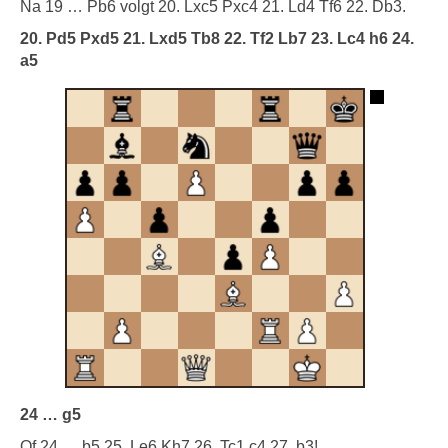
Na 19 … Pb6 volgt 20. Lxc5 Pxc4 21. Ld4 Tf6 22. Db3.
20. Pd5 Pxd5 21. Lxd5 Tb8 22. Tf2 Lb7 23. Lc4 h6 24.
a5
24 … g5
Of 24 … b5 25. Le6 Kh7 26. Tc1 c4 27. b3!