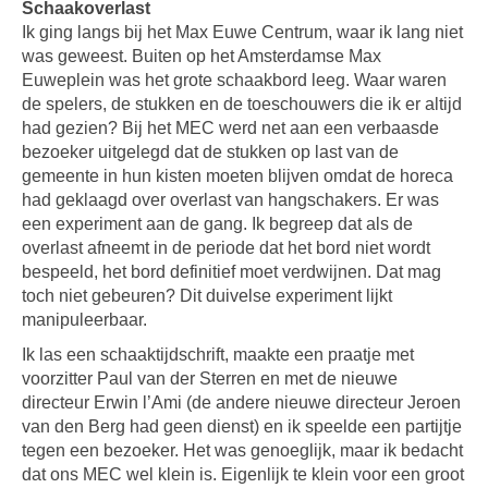
Schaakoverlast
Ik ging langs bij het Max Euwe Centrum, waar ik lang niet
was geweest. Buiten op het Amsterdamse Max
Euweplein was het grote schaakbord leeg. Waar waren
de spelers, de stukken en de toeschouwers die ik er altijd
had gezien? Bij het MEC werd net aan een verbaasde
bezoeker uitgelegd dat de stukken op last van de
gemeente in hun kisten moeten blijven omdat de horeca
had geklaagd over overlast van hangschakers. Er was
een experiment aan de gang. Ik begreep dat als de
overlast afneemt in de periode dat het bord niet wordt
bespeeld, het bord definitief moet verdwijnen. Dat mag
toch niet gebeuren? Dit duivelse experiment lijkt
manipuleerbaar.
Ik las een schaaktijdschrift, maakte een praatje met
voorzitter Paul van der Sterren en met de nieuwe
directeur Erwin l’Ami (de andere nieuwe directeur Jeroen
van den Berg had geen dienst) en ik speelde een partijtje
tegen een bezoeker. Het was genoeglijk, maar ik bedacht
dat ons MEC wel klein is. Eigenlijk te klein voor een groot