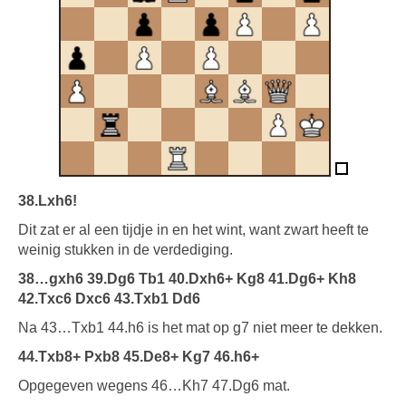
38.Lxh6!
Dit zat er al een tijdje in en het wint, want zwart heeft te
weinig stukken in de verdediging.
38…gxh6 39.Dg6 Tb1 40.Dxh6+ Kg8 41.Dg6+ Kh8
42.Txc6 Dxc6 43.Txb1 Dd6
Na 43…Txb1 44.h6 is het mat op g7 niet meer te dekken.
44.Txb8+ Pxb8 45.De8+ Kg7 46.h6+
Opgegeven wegens 46…Kh7 47.Dg6 mat.