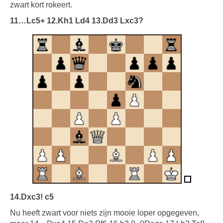
zwart kort rokeert.
11…Lc5+ 12.Kh1 Ld4 13.Dd3 Lxc3?
14.Dxc3! c5
Nu heeft zwart voor niets zijn mooie loper opgegeven,