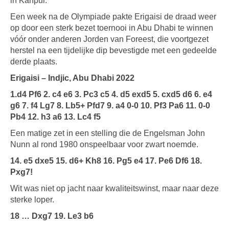
in Kanpur.
Een week na de Olympiade pakte Erigaisi de draad weer
op door een sterk bezet toernooi in Abu Dhabi te winnen
vóór onder anderen Jorden van Foreest, die voortgezet
herstel na een tijdelijke dip bevestigde met een gedeelde
derde plaats.
Erigaisi – Indjic, Abu Dhabi 2022
1.d4 Pf6 2. c4 e6 3. Pc3 c5 4. d5 exd5 5. cxd5 d6 6. e4
g6 7. f4 Lg7 8. Lb5+ Pfd7 9. a4 0-0 10. Pf3 Pa6 11. 0-0
Pb4 12. h3 a6 13. Lc4 f5
Een matige zet in een stelling die de Engelsman John
Nunn al rond 1980 onspeelbaar voor zwart noemde.
14. e5 dxe5 15. d6+ Kh8 16. Pg5 e4 17. Pe6 Df6 18.
Pxg7!
Wit was niet op jacht naar kwaliteitswinst, maar naar deze
sterke loper.
18 … Dxg7 19. Le3 b6