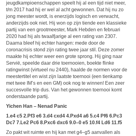
jeugdkampioenschappen speelt hij al een tijd niet meer,
t/m 2017 had hij er wel al acht gewonnen. Dat hij nu zo
jong meester wordt, is enerzijds logisch en verwacht,
anderzijds ook niet. Hij won op zijn tiende een klassieke
partij van een grootmeester, Mark Hebden en februari
2020 had hij als twaalfjarige al een rating van 2307.
Daarna bleef hij echter hangen: mede door de
coronacrisis stond zijn rating twee jaar stil. Deze zomer
maakte hij echter weer een grote sprong. Hij ging naar
Servië, speelde daar drie toernooien, boekte flinke
ratingwinst (virtueel nu 2440), haalde de normen voor de
meestertitel en wist zijn laatste toernooi (een tienkamp
met twee IM’s en een GM) ook nog te winnen! Een zeer
succesvolle trip dus. Van het gewonnen toernooi komt
onderstaande partij.
Yichen Han – Nenad Panic
1.e4 c5 2.Pf3 e6 3.d4 cxd4 4.Pxd4 a6 5.c4 Pf6 6.Pc3
Dc7 7.Le2 Pc6 8.Pxc6 dxc6 9.0–0 e5 10.f4 Ld6 11.f5
Zo pakt wit ruimte en hij kan met g4–g5 aanvallen als