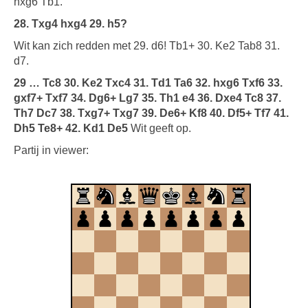
hxg6 Tb1.
28. Txg4 hxg4 29. h5?
Wit kan zich redden met 29. d6! Tb1+ 30. Ke2 Tab8 31.
d7.
29 … Tc8 30. Ke2 Txc4 31. Td1 Ta6 32. hxg6 Txf6 33.
gxf7+ Txf7 34. Dg6+ Lg7 35. Th1 e4 36. Dxe4 Tc8 37.
Th7 Dc7 38. Txg7+ Txg7 39.
De6+ Kf8 40. Df5+ Tf7 41.
Dh5 Te8+ 42. Kd1 De5
Wit geeft op.
Partij in viewer: