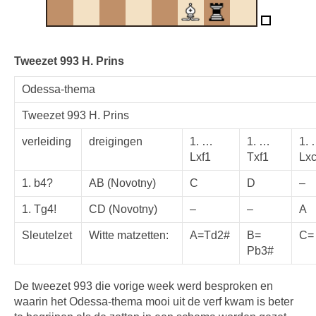
Tweezet 993 H. Prins
Odessa-thema
Tweezet 993 H. Prins
verleiding
dreigingen
1. …
1. …
1.
Lxf1
Txf1
Lx
1. b4?
AB (Novotny)
C
D
–
1. Tg4!
CD (Novotny)
–
–
A
Sleutelzet
Witte matzetten:
A=Td2#
B=
C=
Pb3#
De tweezet 993 die vorige week werd besproken en
waarin het Odessa-thema mooi uit de verf kwam is beter