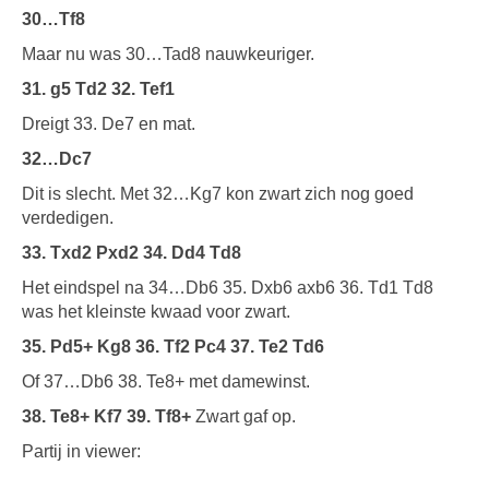
30…Tf8
Maar nu was 30…Tad8 nauwkeuriger.
31. g5 Td2 32. Tef1
Dreigt 33. De7 en mat.
32…Dc7
Dit is slecht. Met 32…Kg7 kon zwart zich nog goed
verdedigen.
33. Txd2 Pxd2 34. Dd4 Td8
Het eindspel na 34…Db6 35. Dxb6 axb6 36. Td1 Td8
was het kleinste kwaad voor zwart.
35. Pd5+ Kg8 36. Tf2 Pc4 37. Te2 Td6
Of 37…Db6 38. Te8+ met damewinst.
38. Te8+ Kf7 39. Tf8+
Zwart gaf op.
Partij in viewer: