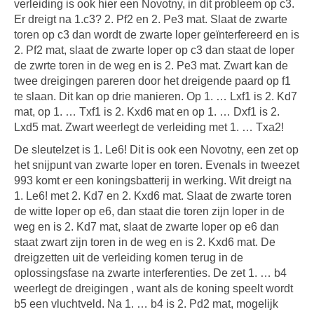
verleiding is ook hier een Novotny, in dit probleem op c3.
Er dreigt na 1.c3? 2. Pf2 en 2. Pe3 mat. Slaat de zwarte
toren op c3 dan wordt de zwarte loper geïnterfereerd en is
2. Pf2 mat, slaat de zwarte loper op c3 dan staat de loper
de zwrte toren in de weg en is 2. Pe3 mat. Zwart kan de
twee dreigingen pareren door het dreigende paard op f1
te slaan. Dit kan op drie manieren. Op 1. … Lxf1 is 2. Kd7
mat, op 1. … Txf1 is 2. Kxd6 mat en op 1. … Dxf1 is 2.
Lxd5 mat. Zwart weerlegt de verleiding met 1. … Txa2!
De sleutelzet is 1. Le6! Dit is ook een Novotny, een zet op
het snijpunt van zwarte loper en toren. Evenals in tweezet
993 komt er een koningsbatterij in werking. Wit dreigt na
1. Le6! met 2. Kd7 en 2. Kxd6 mat. Slaat de zwarte toren
de witte loper op e6, dan staat die toren zijn loper in de
weg en is 2. Kd7 mat, slaat de zwarte loper op e6 dan
staat zwart zijn toren in de weg en is 2. Kxd6 mat. De
dreigzetten uit de verleiding komen terug in de
oplossingsfase na zwarte interferenties. De zet 1. … b4
weerlegt de dreigingen , want als de koning speelt wordt
b5 een vluchtveld. Na 1. … b4 is 2. Pd2 mat, mogelijk