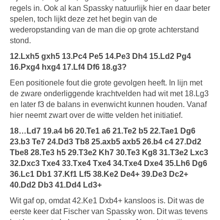
regels in. Ook al kan Spassky natuurlijk hier en daar beter
spelen, toch lijkt deze zet het begin van de
wederopstanding van de man die op grote achterstand
stond.
12.Lxh5 gxh5 13.Pc4 Pe5 14.Pe3 Dh4 15.Ld2 Pg4
16.Pxg4 hxg4 17.Lf4 Df6 18.g3?
Een positionele fout die grote gevolgen heeft. In lijn met
de zware onderliggende krachtvelden had wit met 18.Lg3
en later f3 de balans in evenwicht kunnen houden. Vanaf
hier neemt zwart over de witte velden het initiatief.
18…Ld7 19.a4 b6 20.Te1 a6 21.Te2 b5 22.Tae1 Dg6
23.b3 Te7 24.Dd3 Tb8 25.axb5 axb5 26.b4 c4 27.Dd2
Tbe8 28.Te3 h5 29.T3e2 Kh7 30.Te3 Kg8 31.T3e2 Lxc3
32.Dxc3 Txe4 33.Txe4 Txe4 34.Txe4 Dxe4 35.Lh6 Dg6
36.Lc1 Db1 37.Kf1 Lf5 38.Ke2 De4+ 39.De3 Dc2+
40.Dd2 Db3 41.Dd4 Ld3+
Wit gaf op, omdat 42.Ke1 Dxb4+ kansloos is. Dit was de
eerste keer dat Fischer van Spassky won. Dit was tevens