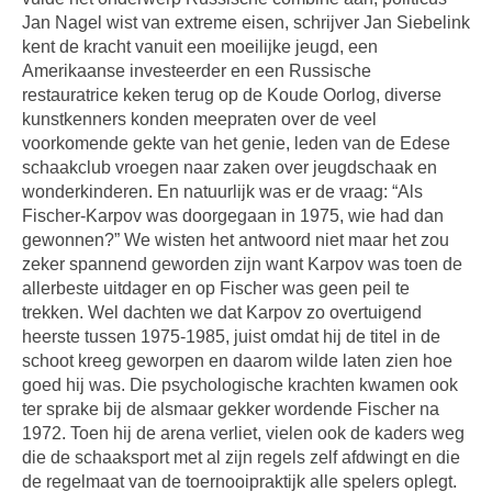
Jan Nagel wist van extreme eisen, schrijver Jan Siebelink
kent de kracht vanuit een moeilijke jeugd, een
Amerikaanse investeerder en een Russische
restauratrice keken terug op de Koude Oorlog, diverse
kunstkenners konden meepraten over de veel
voorkomende gekte van het genie, leden van de Edese
schaakclub vroegen naar zaken over jeugdschaak en
wonderkinderen. En natuurlijk was er de vraag: “Als
Fischer-Karpov was doorgegaan in 1975, wie had dan
gewonnen?” We wisten het antwoord niet maar het zou
zeker spannend geworden zijn want Karpov was toen de
allerbeste uitdager en op Fischer was geen peil te
trekken. Wel dachten we dat Karpov zo overtuigend
heerste tussen 1975-1985, juist omdat hij de titel in de
schoot kreeg geworpen en daarom wilde laten zien hoe
goed hij was. Die psychologische krachten kwamen ook
ter sprake bij de alsmaar gekker wordende Fischer na
1972. Toen hij de arena verliet, vielen ook de kaders weg
die de schaaksport met al zijn regels zelf afdwingt en die
de regelmaat van de toernooipraktijk alle spelers oplegt.