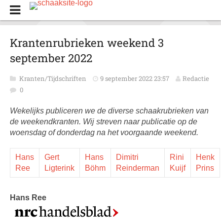
Krantenrubrieken weekend 3
september 2022
Kranten/Tijdschriften
9 september 2022 23:57
Redactie
0
Wekelijks publiceren we de diverse schaakrubrieken van
de weekendkranten. Wij streven naar publicatie op de
woensdag of donderdag na het voorgaande weekend.
Hans
Gert
Hans
Dimitri
Rini
Henk
Ree
Ligterink
Böhm
Reinderman
Kuijf
Prins
Hans Ree