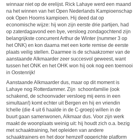
winnaar niet op de erelijst. Rick Lahaye werd een maand
na het winnen van het Open Nederlands Kampioenschap
ook Open Hoorns kampioen. Hij deed dat op
economische wijze: hij won zijn eerste drie partijen, had
op zaterdagavond een bye, versloeg zondagochtend zijn
belangrijkste concurrent Arthur de Winter (nummer 3 op
het ONK) en kon daarna met een korte remise de eerste
plaats veilig stellen. Daarmee is de schaakzomer van de
aanstaande Alkmaarder zeer succesvol geweest, want
tussen het ONK en het OHK won hij ook nog een toernooi
in Oostenrijk!
Aanstaande Alkmaarder dus, maar op dit moment is
Lahaye nog Rotterdammer. Zijn schoonfamilie (ook
schakend, de schoonvader versloeg mij eens in een
simultaan!) komt echter uit Bergen en hij en vriendin
Ichelle (die 4 uit 6 haalde in de C-groep) willen in de
buurt gaan samenwonen, Alkmaar dus. Voor zijn werk
maakt de woonplaats weinig uit: hij houdt zich o.a. bezig
met schaaktraining, het opleiden van andere
schaaktrainers en het door hemzelf opgerichte platform