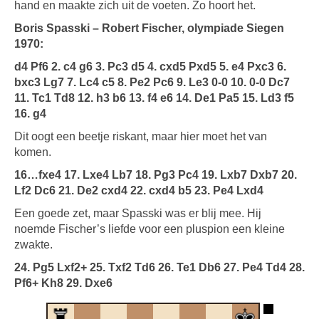
hand en maakte zich uit de voeten. Zo hoort het.
Boris Spasski – Robert Fischer, olympiade Siegen
1970:
d4 Pf6 2. c4 g6 3. Pc3 d5 4. cxd5 Pxd5 5. e4 Pxc3 6.
bxc3 Lg7 7. Lc4 c5 8. Pe2 Pc6 9. Le3 0-0 10. 0-0 Dc7
11. Tc1 Td8 12. h3 b6 13. f4 e6 14. De1 Pa5 15. Ld3 f5
16. g4
Dit oogt een beetje riskant, maar hier moet het van
komen.
16…fxe4 17. Lxe4 Lb7 18. Pg3 Pc4 19. Lxb7 Dxb7 20.
Lf2 Dc6 21. De2 cxd4 22. cxd4 b5 23. Pe4 Lxd4
Een goede zet, maar Spasski was er blij mee. Hij
noemde Fischer’s liefde voor een pluspion een kleine
zwakte.
24. Pg5 Lxf2+ 25. Txf2 Td6 26. Te1 Db6 27. Pe4 Td4 28.
Pf6+ Kh8 29. Dxe6