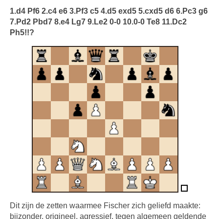
1.d4 Pf6 2.c4 e6 3.Pf3 c5 4.d5 exd5 5.cxd5 d6 6.Pc3 g6
7.Pd2 Pbd7 8.e4 Lg7 9.Le2 0-0 10.0-0 Te8 11.Dc2
Ph5!!?
Dit zijn de zetten waarmee Fischer zich geliefd maakte:
bijzonder, origineel, agressief, tegen algemeen geldende