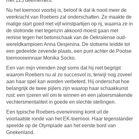
met 123 deelnemers.
Nu het toernooi voorbij is, beloof ik dat ik nooit meer de
veerkracht van Roebers zal onderschatten. Ze maakte de
matige start goed met vijf winstpartijen op rij, waarna ze in
de slotronde met tegenzin akkoord moest gaan met
remise tegen het betonschaak van de Oekraïense oud-
wereldkampioen Anna Oesjenina. De slotserie leidde tot
een gedeelde zevende plaats, een punt achter de Poolse
toernooiwinnaar Monika Socko.
Een van mijn vrienden zegt soms dat hij niet begrijpt
waarom Roebers nu al zo succesvol is, terwijl nog zoveel
aan haar spel kan worden verbeterd. Hij onderschat hoe
belangrijk de twee pijlers zijn waarop haar schaakkunst
rust: een ijzeren wil om te winnen en een jaloersmakende
vechtersmentaliteit in goede en slechte stellingen.
Een typische Roebers-overwinning komt uit de
voorlaatste ronde van het EK-toernooi. Haar tegenstander
speelde op de Olympiade aan het eerste bord van
Griekenland.