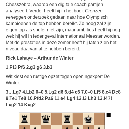
Chesszebra, waarop een digitale coach partijen
analyseert. Verder heeft hij in het boek
Grenzen
verleggen
onderzoek gedaan naar hoe Olympisch
kampioenen de top hebben bereikt. Zo hoog zal zijn
eigen top als speler niet zijn, maar ambities heeft hij nog
wel: hij wil in ieder geval Internationaal Meester worden.
Met de prestaties in deze zomer heeft hij laten zien het
niveau daarvan al te hebben bereikt.
Rick Lahaye – Arthur de Winter
1.Pf3 Pf6 2.g3 g6 3.b3
Wit kiest een rustige opzet tegen openingexpert De
Winter.
3…Lg7 4.Lb2 0–0 5.Lg2 d6 6.d4 c6 7.0–0 Lf5 8.c4 Dc8
9.Te1 Te8 10.Pfd2 Pa6 11.e4 Lg4 12.f3 Lh3 13.f4?!
Lxg2 14.Kxg2