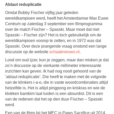
Ablaut reduplicatie
Omdat Bobby Fischer vijftig jaar geleden
wereldkampioen werd, heeft het Amsterdamse Max Euwe
Centrum op zaterdag 3 september een filmprogramma
over de match Fischer – Spasski. Maar moet dat niet
Spasski – Fischer zijn? Het is toch gebruikelijk om de
wereldkampioen voorop te zetten, en in 1972 was dat
Spasski. Over deze prangende vraag onstond een lange
discussie op de website
schaaknieuws.nl
.
Lood om oud ijzer, kun je zeggen, maar dan misken je dat
zo’n discussie op de vierkante millimeter interessante
inzichten kan geven. Ik had nog nooit gehoord van de
‘ablaut reduplicatie’. Die heeft te maken met de volgorde
van de klinkers i-a-o, die in vaste woordcombinaties altijd
hetzelfde is. Het is altijd pingpong en kriskras en wie de
klokken bambim laat luiden is een absurdist. Dit is een
van de redenen dat het op den duur Fischer – Spasski
werd.
Een van de films bij het MEC is Pawn Sacrifice uit 2014.