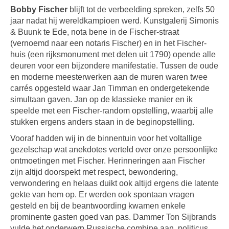
Bobby Fischer
blijft tot de verbeelding spreken, zelfs 50
jaar nadat hij wereldkampioen werd. Kunstgalerij Simonis
& Buunk te Ede, nota bene in de Fischer-straat
(vernoemd naar een notaris Fischer) en in het Fischer-
huis (een rijksmonument met delen uit 1790) opende alle
deuren voor een bijzondere manifestatie. Tussen de oude
en moderne meesterwerken aan de muren waren twee
carrés opgesteld waar Jan Timman en ondergetekende
simultaan gaven. Jan op de klassieke manier en ik
speelde met een Fischer-random opstelling, waarbij alle
stukken ergens anders staan in de beginopstelling.
Vooraf hadden wij in de binnentuin voor het voltallige
gezelschap wat anekdotes verteld over onze persoonlijke
ontmoetingen met Fischer. Herinneringen aan Fischer
zijn altijd doorspekt met respect, bewondering,
verwondering en helaas duikt ook altijd ergens die latente
gekte van hem op. Er werden ook spontaan vragen
gesteld en bij de beantwoording kwamen enkele
prominente gasten goed van pas. Dammer Ton Sijbrands
vulde het onderwerp Russische combine aan, politicus