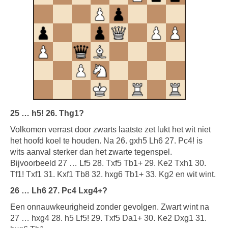
25 … h5! 26. Thg1?
Volkomen verrast door zwarts laatste zet lukt het wit niet
het hoofd koel te houden. Na 26. gxh5 Lh6 27. Pc4! is
wits aanval sterker dan het zwarte tegenspel.
Bijvoorbeeld 27 … Lf5 28. Txf5 Tb1+ 29. Ke2 Txh1 30.
Tf1! Txf1 31. Kxf1 Tb8 32. hxg6 Tb1+ 33. Kg2 en wit wint.
26 … Lh6 27. Pc4 Lxg4+?
Een onnauwkeurigheid zonder gevolgen. Zwart wint na
27 … hxg4 28. h5 Lf5! 29. Txf5 Da1+ 30. Ke2 Dxg1 31.