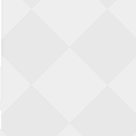
11e Goirles Weekend Kampioenschap
28 augustus 2026 · Goirle
Keisnel Schaaktoernooi
29 augustus 2026 · Amersfoort
Kroeg & Loper Leiden
30 augustus 2026 · Leiden
Open Schaakkampioenschap van
Arnhem
4 september 2026 · ARNHEM