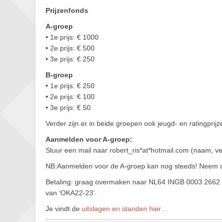
Prijzenfonds
A-groep
• 1e prijs: € 1000
• 2e prijs: € 500
• 3e prijs: € 250
B-groep
• 1e prijs: € 250
• 2e prijs: € 100
• 3e prijs: € 50
Verder zijn er in beide groepen ook jeugd- en ratingprijz
Aanmelden voor A-groep:
Stuur een mail naar robert_ris*at*hotmail.com (naam, ver
NB:Aanmelden voor de A-groep kan nog steeds! Neem c
Betaling: graag overmaken naar NL64 INGB 0003 2662 1
van ‘OKA22-23’.
Je vindt de
uitslagen en standen hier…