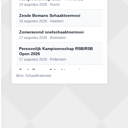
15 augustus 2026 · Hoorn
Zesde Bomans Schaaktoernooi
16 augustus 2026 · Haarlem
Zomeravond snelschaaktoernooi
17 augustus 2026 · Rosmalen
Persoonlijk Kampioenschap RSB/RSB
Open 2026
17 augustus 2026 · Rotterdam
Zesde Bomans Schaaktoernooi
Bron: SchaakKalender
17 augustus 2026 · Haarlem
Persoonlijk Kampioenschap RSB/RSB
Open 2026
18 augustus 2026 · Rotterdam
Zomeravond snelschaaktoernooi
18 augustus 2026 · Rosmalen
Mat op ‘t Wad