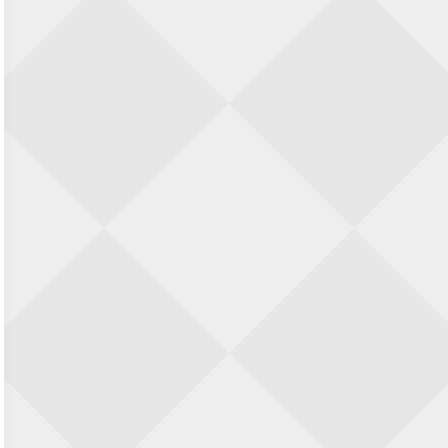
22 augustus 2026 · Den Burg, Texel
Simultaan The Butcher
22 augustus 2026 · Utrecht
Open 6e Senioren-50+ Zomer-
rapidschaaktoernooi
22 augustus 2026 · Udenhout, Gemeente Tilburg
2e Utrechts kroegloperstoernooi
23 augustus 2026 · Utrecht
Simultaan The Butcher
23 augustus 2026 · Utrecht
Open Eemlandtoernooi 2026
25 augustus 2026 · Bunschoten-Spakenburg
Nazomervierkampentoernooi 2026
28 augustus 2026 · Assen
KC Open
28 augustus 2026 · Haarlem