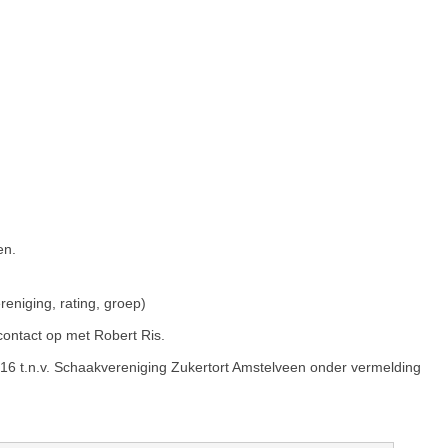
en.
eniging, rating, groep)
ontact op met Robert Ris.
6 t.n.v. Schaakvereniging Zukertort Amstelveen onder vermelding