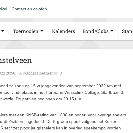
tikel
Contact en colofon
Toernooien
Kalenders
Bond/Clubs
Stan
stelveen
022 20:50
Michel Hoetmer
0
mend seizoen op 15 vrijdag­avonden van september 2022 t/m mei
ooi vindt plaats in het Hermann Wesselink College, Startbaan 3,
nwezig. De partijen beginnen om 20.15 uur.
pelers met een KNSB-rating van 1800 en hoger. Voor overige spelers
wordt Zwitsers ingedeeld. De B-groep speelt volgens het Keizer
15 sec/ zet (voor jeugdspelers kan in overleg speeltempo worden