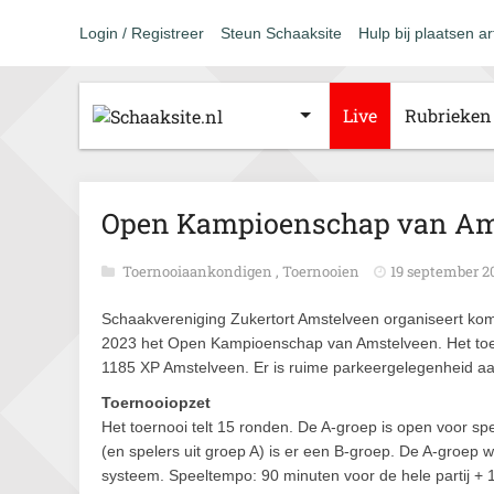
Login / Registreer
Steun Schaaksite
Hulp bij plaatsen ar
Live
Rubrieken
Open Kampioenschap van Am
Toernooiaankondigen
,
Toernooien
19 september 2
Schaakvereniging Zukertort Amstelveen organiseert ko
2023 het Open Kampioenschap van Amstelveen. Het toern
1185 XP Amstelveen. Er is ruime parkeergelegenheid aa
Toernooiopzet
Het toernooi telt 15 ronden. De A-groep is open voor s
(en spelers uit groep A) is er een B-groep. De A-groep 
systeem. Speeltempo: 90 minuten voor de hele partij + 