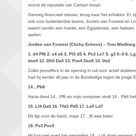
vooral de reputatie van Carlsen koopt.
Genoeg financieel nieuws, terug naar het schaken. Er z
ook voor buitenlandse teams. Jorden van Foreest en Lo
waarin verder een Iraniër, een Egyptenaar, een Italia
spelen.
Jorden van Foreest (Clichy Echecs) – Tom Wedber
1. d4 Pf6 2. c4 e6 3. Pf3 d5 4. Pc3 Le7 5. g3 0–0 6. 
dxe4 12. Dh5 Da5 13. Pxe4 Dxe5 14. De2
Zulke pionoffers in de opening in ruil voor actief stukken
had hij eerder dit jaar in de Bundesliga tegen de jonge
14…Pb6
Haria deed 14…Pf6 en mijn computer vindt 14…Pb8 het
15. Lf4 Da5 16. Tfd1 Pd5 17. Le5 Ld7
Dit ligt voor de hand, maar 17…f6 was beter.
18. Pc3 Pxc3
Hij kon niet goed het wenselijke 18…Lc6 doen wegens 1