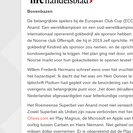
Bovenbazen
De belangrijkste spelers bij de European Club Cup (ECC
Anand. Een wereldkampioen en een oud-wereldkampioen
internationaal opererend gokbedrijf als sponsor hebbe
de Noorse club Offerspill, die hij in 2019 zelf oprichtt
gokbedrijf Kindred als sponsor zou nemen, en de opric
bondsvergadering te krijgen. Het plan ging niet door,
Noorse markt voor hun gokactiviteiten te openen teveel 
Willem Frederik Hermans schreef eens over het vruchte
het hazardspel. Ik dacht dat het was om Hein Donner te 
tijdschrift
Podium
had gepleit voor de bevordering van he
overigens als belangrijkste punt voor „het doen déraill
Nederlandse afgevaardigden naar letterkundige congre
Het Roemeense Superbet van Anand moet niet verward 
Zowel Superbet als Unibet zijn nauw verbonden met het 
Chess.com
en Play Magnus, de Microsoft en Apple van 
oorlog tussen Carlsen en Hans Niemann. Niet geheel on
miljoen dollar overnemen. Er is uitgerekend dat de Pla