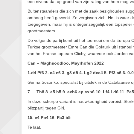
een niveau dat op grond van zijn rating van hem mag w
Buitenstaanders die zich met de zaak bezighouden sugg
omhoog heeft gewerkt. Ze vergissen zich. Het is waar dat 
toegegeven, maar hij is ontegenzeggelijk een topspeler
grootmeesters.
De volgende partij komt uit het toernooi om de Europa C
Turkse grootmeester Emre Can die Gokturk uit Istanbul 
van het Franse topteam Clichy, waarvoor ook Jorden v
Can – Maghsoodloo, Mayrhofen 2022
1.d4 Pf6 2. c4 e6 3. g3 d5 4. Lg2 dxc4 5. Pf3 a6 6. 0-0
Genna Sosonko, specialist bij uitstek in de Catalaanse ope
7 … Tb8 8. a5 b5 9. axb6 ep cxb6 10. Lf4 Ld6 11. Pe
In deze scherpe variant is nauwkeurigheid vereist. Sterk
blitzpartij tegen Giri.
15. e4 Pb4 16. Pa3 b5
Te laat.