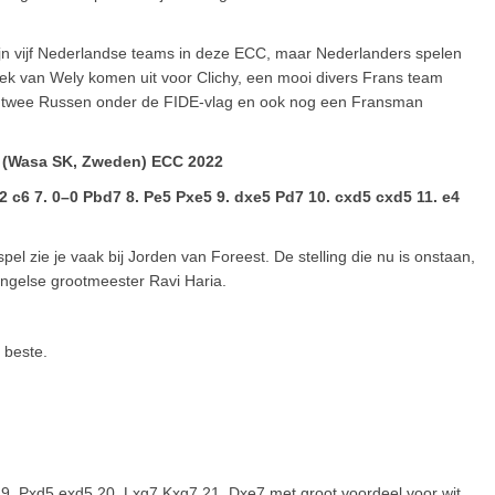
ijn vijf Nederlandse teams in deze ECC, maar Nederlanders spelen
ek van Wely komen uit voor Clichy, een mooi divers Frans team
an, twee Russen onder de FIDE-vlag en ook nog een Fransman
g (Wasa SK, Zweden) ECC 2022
Lg2 c6 7. 0–0 Pbd7 8. Pe5 Pxe5 9. dxe5 Pd7 10. cxd5 cxd5 11. e4
spel zie je vaak bij Jorden van Foreest. De stelling die nu is onstaan,
 Engelse grootmeester Ravi Haria.
 beste.
9. Pxd5 exd5 20. Lxg7 Kxg7 21. Dxe7 met groot voordeel voor wit.