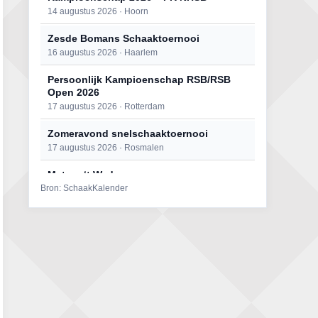
14 augustus 2026 · Hoorn
Zesde Bomans Schaaktoernooi
16 augustus 2026 · Haarlem
Persoonlijk Kampioenschap RSB/RSB
Open 2026
17 augustus 2026 · Rotterdam
Zomeravond snelschaaktoernooi
17 augustus 2026 · Rosmalen
Mat op ‘t Wad
Bron: SchaakKalender
22 augustus 2026 · Den Burg, Texel
Open 6e Senioren-50+ Zomer-
rapidschaaktoernooi
22 augustus 2026 · Udenhout, Gemeente Tilburg
Simultaan The Butcher
22 augustus 2026 · Utrecht
2e Utrechts kroegloperstoernooi