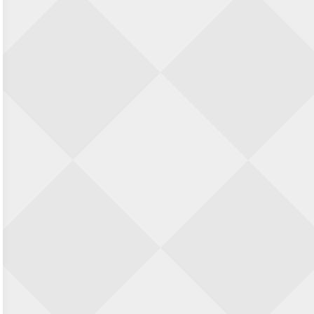
23 augustus 2026 · Utrecht
Open Eemlandtoernooi 2026
25 augustus 2026 · Bunschoten-Spakenburg
Nazomervierkampentoernooi 2026
28 augustus 2026 · Assen
KC Open
28 augustus 2026 · Haarlem
11e Goirles Weekend Kampioenschap
28 augustus 2026 · Goirle
Keisnel Schaaktoernooi
29 augustus 2026 · Amersfoort
Kroeg & Loper Leiden
30 augustus 2026 · Leiden
Open Schaakkampioenschap van
Arnhem
4 september 2026 · ARNHEM