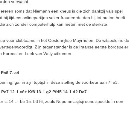
orden verwacht.
ereren soms dat Niemann een kneus is die zich dankzij vals spel
hij tijdens onlinepartijen vaker fraudeerde dan hij tot nu toe heeft
 die zich zonder computerhulp kan meten met de sterkste
up voor clubteams in het Oostenrijkse Mayrhofen. De witspeler is de
vertegenwoordigt. Zijn tegenstander is de Iraanse eerste bordspeler
an Foreest en Loek van Wely uitkomen.
 Pc6 7. a4
ning, gaf in zijn toptijd in deze stelling de voorkeur aan 7. e3.
5 Pe7 12. Lc6+ Kf8 13. Lg2 Pfd5 14. Ld2 Dc7
er is 14 … b5 15. b3 f6, zoals Nepomniasjtsji eens speelde in een