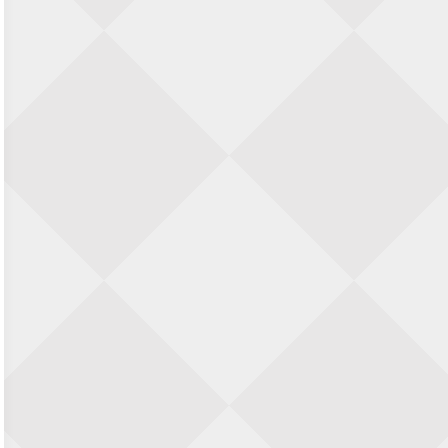
SIOK Rapid Schaaktoernooi
5 september 2026 · Oosterhout
Jan Schut Rapidtoernooi
5 september 2026 · Groningen
Kroeglopertoernooi Putten
5 september 2026 · Putten