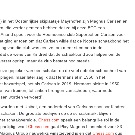
) in het Oostenrijkse skiplaatsje Mayrhofen zijn Magnus Carlsen en
, die verder gemeen hebben dat ze bij deze ECC een
n. Anand speelt voor de Roemeense club Superbet en Carlsen voor
e. Het ging er toen om dat Carlsen wilde dat de Noorse schaakbond het
hting van die club was een zet om meer stemmen in de
 omdat de wens van Kindred dat de schaakbond zou helpen om de
verzet opriep, maar de club bestaat nog steeds.
loze gepieker van een schaker en de veel nobeler schoonheid van
plagen, maar later zag ik dat Hermans al in 1950 in het
t hazardspel, net als Carlsen in 2019. Hermans pleitte in 1950
eren van treinen, tot zinken brengen van schepen, waarmede
ssen worden vervoerd”.
worden met Unibet, een onderdeel van Carlsens sponsor Kindred.
schaken. De grootste bedrijven op de schaakmarkt blijven
het schaakwereldje.
Chess.com
speelt een belangrijke rol in de
partijdig, want
Chess.com
gaat Play Magnus binnenkort voor 83
y Magnus Group nauwelijks winstgevend is en dat
Chess.com
dus