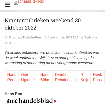
Krantenrubrieken weekend 30
oktober 2022
Kranten/Tijdschriften
4 november 2022 1:00
Redactie
5
Wekelijks publiceren we de diverse schaakrubrieken van
de weekendkranten. Wij streven naar publicatie op de
woensdag of donderdag na het voorgaande weekend.
Hans
Gert
Hans
Dimitri
Rini
Henk
Ree
Ligterink
Böhm
Reinderman
Kuijf
Prins
Hans Ree