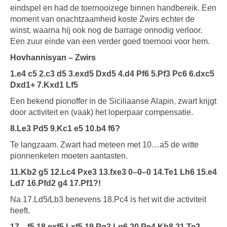
eindspel en had de toernooizege binnen handbereik. Een
moment van onachtzaamheid koste Zwirs echter de
winst, waarna hij ook nog de barrage onnodig verloor.
Een zuur einde van een verder goed toernooi voor hem.
Hovhannisyan – Zwirs
1.e4 c5 2.c3 d5 3.exd5 Dxd5 4.d4 Pf6 5.Pf3 Pc6 6.dxc5
Dxd1+ 7.Kxd1 Lf5
Een bekend pionoffer in de Siciliaanse Alapin, zwart krijgt
door activiteit en (vaak) het loperpaar compensatie.
8.Le3 Pd5 9.Kc1 e5 10.b4 f6?
Te langzaam. Zwart had meteen met 10…a5 de witte
pionnenketen moeten aantasten.
11.Kb2 g5 12.Lc4 Pxe3 13.fxe3 0–0–0 14.Te1 Lh6 15.e4
Ld7 16.Pfd2 g4 17.Pf1?!
Na 17.Ld5/Lb3 benevens 18.Pc4 is het wit die activiteit
heeft.
17…f5 18.exf5 Lxf5 19.Pg3 Lg6 20.Pe4 Kb8 21.Te2