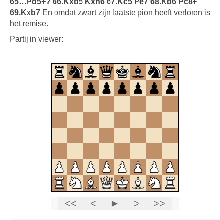
65…Pd5+? 66.Kxb5 Kxh6 67.Kc5 Pe7 68.Kb6 Pc8+
69.Kxb7
En omdat zwart zijn laatste pion heeft verloren is
het remise.
Partij in viewer: