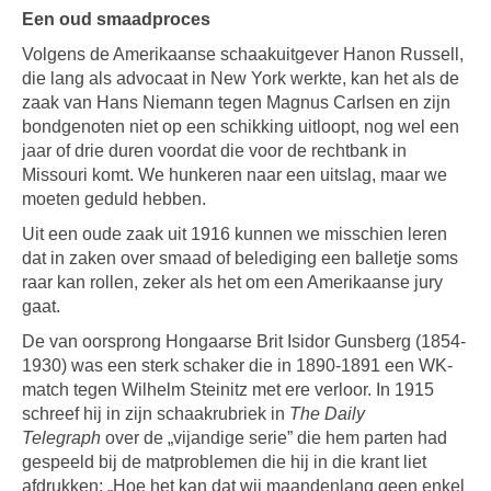
Een oud smaadproces
Volgens de Amerikaanse schaakuitgever Hanon Russell,
die lang als advocaat in New York werkte, kan het als de
zaak van Hans Niemann tegen Magnus Carlsen en zijn
bondgenoten niet op een schikking uitloopt, nog wel een
jaar of drie duren voordat die voor de rechtbank in
Missouri komt. We hunkeren naar een uitslag, maar we
moeten geduld hebben.
Uit een oude zaak uit 1916 kunnen we misschien leren
dat in zaken over smaad of belediging een balletje soms
raar kan rollen, zeker als het om een Amerikaanse jury
gaat.
De van oorsprong Hongaarse Brit Isidor Gunsberg (1854-
1930) was een sterk schaker die in 1890-1891 een WK-
match tegen Wilhelm Steinitz met ere verloor. In 1915
schreef hij in zijn schaakrubriek in
The Daily
Telegraph
over de „vijandige serie” die hem parten had
gespeeld bij de matproblemen die hij in die krant liet
afdrukken: „Hoe het kan dat wij maandenlang geen enkel