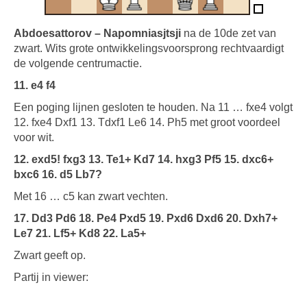
Abdoesattorov – Napomniasjtsji
na de 10de zet van
zwart. Wits grote ontwikkelingsvoorsprong rechtvaardigt
de volgende centrumactie.
11. e4 f4
Een poging lijnen gesloten te houden. Na 11 … fxe4 volgt
12. fxe4 Dxf1 13. Tdxf1 Le6 14. Ph5 met groot voordeel
voor wit.
12. exd5! fxg3 13. Te1+ Kd7 14. hxg3 Pf5 15. dxc6+
bxc6 16. d5 Lb7?
Met 16 … c5 kan zwart vechten.
17. Dd3 Pd6 18. Pe4 Pxd5 19. Pxd6 Dxd6 20. Dxh7+
Le7 21. Lf5+ Kd8 22. La5+
Zwart geeft op.
Partij in viewer: