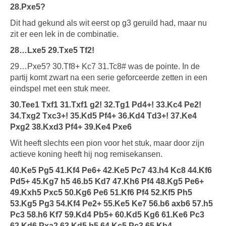
28.Pxe5?
Dit had gekund als wit eerst op g3 geruild had, maar nu
zit er een lek in de combinatie.
28…Lxe5 29.Txe5 Tf2!
29…Pxe5? 30.Tf8+ Kc7 31.Tc8# was de pointe. In de
partij komt zwart na een serie geforceerde zetten in een
eindspel met een stuk meer.
30.Tee1 Txf1 31.Txf1 g2! 32.Tg1 Pd4+! 33.Kc4 Pe2!
34.Txg2 Txc3+! 35.Kd5 Pf4+ 36.Kd4 Td3+! 37.Ke4
Pxg2 38.Kxd3 Pf4+ 39.Ke4 Pxe6
Wit heeft slechts een pion voor het stuk, maar door zijn
actieve koning heeft hij nog remisekansen.
40.Ke5 Pg5 41.Kf4 Pe6+ 42.Ke5 Pc7 43.h4 Kc8 44.Kf6
Pd5+ 45.Kg7 h5 46.b5 Kd7 47.Kh6 Pf4 48.Kg5 Pe6+
49.Kxh5 Pxc5 50.Kg6 Pe6 51.Kf6 Pf4 52.Kf5 Ph5
53.Kg5 Pg3 54.Kf4 Pe2+ 55.Ke5 Ke7 56.b6 axb6 57.h5
Pc3 58.h6 Kf7 59.Kd4 Pb5+ 60.Kd5 Kg6 61.Ke6 Pc3
62.Kd6 Pxa2 63.Kd5 b5 64.Kc5 Pc3 65.Kb4