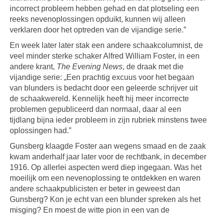
incorrect probleem hebben gehad en dat plotseling een
reeks nevenoplossingen opduikt, kunnen wij alleen
verklaren door het optreden van de vijandige serie.”
En week later later stak een andere schaakcolumnist, de
veel minder sterke schaker Alfred William Foster, in een
andere krant,
The Evening News
, de draak met die
vijandige serie: „Een prachtig excuus voor het begaan
van blunders is bedacht door een geleerde schrijver uit
de schaakwereld. Kennelijk heeft hij meer incorrecte
problemen gepubliceerd dan normaal, daar al een
tijdlang bijna ieder probleem in zijn rubriek minstens twee
oplossingen had.”
Gunsberg klaagde Foster aan wegens smaad en de zaak
kwam anderhalf jaar later voor de rechtbank, in december
1916. Op allerlei aspecten werd diep ingegaan. Was het
moeilijk om een nevenoplossing te ontdekken en waren
andere schaakpublicisten er beter in geweest dan
Gunsberg? Kon je echt van een blunder spreken als het
misging? En moest de witte pion in een van de