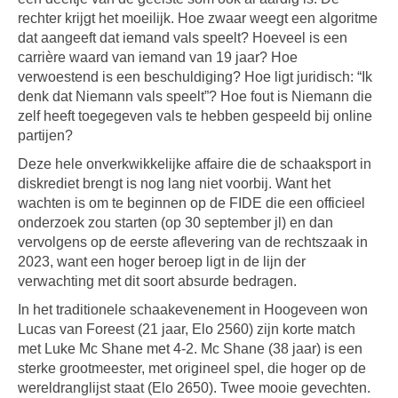
rechter krijgt het moeilijk. Hoe zwaar weegt een algoritme
dat aangeeft dat iemand vals speelt? Hoeveel is een
carrière waard van iemand van 19 jaar? Hoe
verwoestend is een beschuldiging? Hoe ligt juridisch: “Ik
denk dat Niemann vals speelt”? Hoe fout is Niemann die
zelf heeft toegegeven vals te hebben gespeeld bij online
partijen?
Deze hele onverkwikkelijke affaire die de schaaksport in
diskrediet brengt is nog lang niet voorbij. Want het
wachten is om te beginnen op de FIDE die een officieel
onderzoek zou starten (op 30 september jl) en dan
vervolgens op de eerste aflevering van de rechtszaak in
2023, want een hoger beroep ligt in de lijn der
verwachting met dit soort absurde bedragen.
In het traditionele schaakevenement in Hoogeveen won
Lucas van Foreest (21 jaar, Elo 2560) zijn korte match
met Luke Mc Shane met 4-2. Mc Shane (38 jaar) is een
sterke grootmeester, met origineel spel, die hoger op de
wereldranglijst staat (Elo 2650). Twee mooie gevechten.