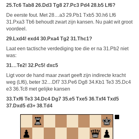
25.Tc6 Tab8 26.Dd3 Tg8 27.Pc3 Pd4 28.b5 Lf6?
De eerste fout. Met 28…a3 29.Pb1 Txb5 30.h6 Lf6
31.Pxa3 Tb6 behoudt zwart zijn kansen. Nu pakt wit groot
voordeel.
29.Lxd4! exd4 30.Pxa4 Tg2 31.Thc1?
Laat een tactische verdediging toe die er na 31.Pb2 niet
was:
31…Te2! 32.Pc5! dxc5
Ligt voor de hand maar zwart geeft zijn indirecte kracht
weg (Lf6), beter 32…Df7 33.Pe6 Dg8 34.Kb1 Te3 35.Dc4
e3 36.Tc8 met gelijke kansen
33.Txf6 Te3 34.Dc4 Dg7 35.e5 Txe5 36.Txf4 Txd5
37.Dxd5 d3+ 38.Td4