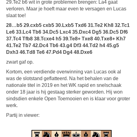
29.Te2 b6 wit in grote problemen brengen: La4 gaat
verloren. Maar je hoeft maar even te versagen en Lucas
slaat toe!
28…b5 29.cxb5 cxb5 30.Lxb5 Txd6 31.Te2 Kh8 32.Tc1
Le6 33.Lc4 Tb6 34.Dc5 Lxc4 35.Dxc4 Dg5 36.Dc5 Df6
37.Tc4 Tfb8 38.Tcxe4 h5 39.Te8+ Txe8 40.Txe8+ Kh7
41.Te2 Tb7 42.Dc4 Tb6 43.g4 Df3 44.Td2 h4 45.g5
Dxh3 46.Td8 Te6 47.Pd4 Dg4 48.Dxe6
zwart gaf op.
Kortom, een verdiende overwinning van Lucas ook al
was de slotstand geflatteerd. Na het behalen van de
nationale titel in 2019 en het WK rapid en snelschaak
onder 18 jaar is hij gestaag sterker geworden. Hij won
sindsdien enkele Open Toernooien en is klaar voor groter
werk.
Partij in viewer: