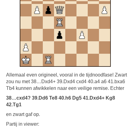
Allemaal even origineel, vooral in de tijdnoodfase! Zwart
zou nu met 38…Dxd4+ 39.Dxd4 cxd4 40.a4 a6 41.bxa6
Tb4 kunnen afwikkelen naar een veilige remise. Echter
38…cxd4? 39.Dd6 Te8 40.h6 Dg5 41.Dxd4+ Kg8
42.Tg1
en zwart gaf op.
Partij in viewer: