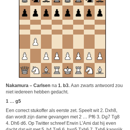
Nakamura – Carlsen
na
1. b3.
Aan zwarts antwoord zou
niet iedereen hebben gedacht.
1 … g5
Een correct stukoffer als eerste zet. Speelt wit 2. Dxh8,
dan wordt zijn dame gevangen met 2 … Pf6 3. Dg7 Tg8
4. Dh6 d6. Op Twitter schreef Erwin L’Ami dat hij even
dacht dat wit met 5. h4 Tg6 6. hxg5 Txh6 7. Txh6 kansrijk