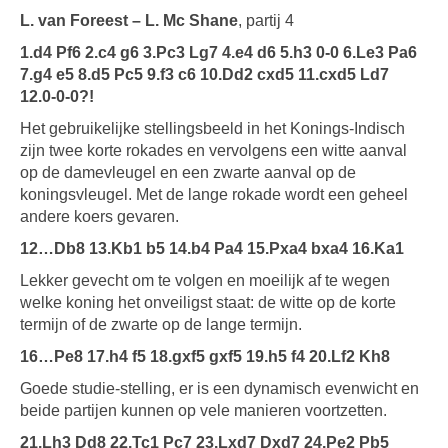
L. van Foreest – L. Mc Shane
, partij 4
1.d4 Pf6 2.c4 g6 3.Pc3 Lg7 4.e4 d6 5.h3 0-0 6.Le3 Pa6
7.g4 e5 8.d5 Pc5 9.f3 c6 10.Dd2 cxd5 11.cxd5 Ld7
12.0-0-0?!
Het gebruikelijke stellingsbeeld in het Konings-Indisch
zijn twee korte rokades en vervolgens een witte aanval
op de damevleugel en een zwarte aanval op de
koningsvleugel. Met de lange rokade wordt een geheel
andere koers gevaren.
12…Db8 13.Kb1 b5 14.b4 Pa4 15.Pxa4 bxa4 16.Ka1
Lekker gevecht om te volgen en moeilijk af te wegen
welke koning het onveiligst staat: de witte op de korte
termijn of de zwarte op de lange termijn.
16…Pe8 17.h4 f5 18.gxf5 gxf5 19.h5 f4 20.Lf2 Kh8
Goede studie-stelling, er is een dynamisch evenwicht en
beide partijen kunnen op vele manieren voortzetten.
21.Lh3 Dd8 22.Tc1 Pc7 23.Lxd7 Dxd7 24.Pe2 Pb5