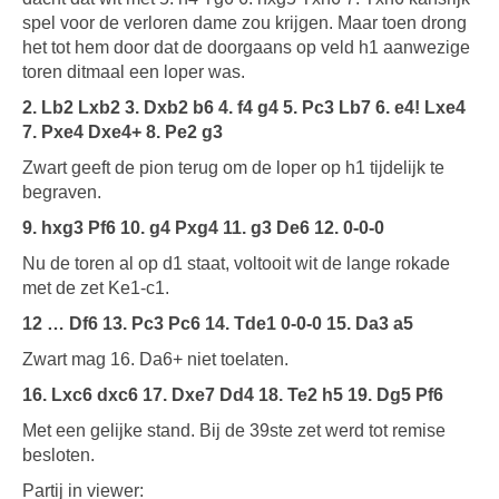
spel voor de verloren dame zou krijgen. Maar toen drong
het tot hem door dat de doorgaans op veld h1 aanwezige
toren ditmaal een loper was.
2. Lb2 Lxb2 3. Dxb2 b6 4. f4 g4 5. Pc3 Lb7 6. e4! Lxe4
7. Pxe4 Dxe4+ 8. Pe2 g3
Zwart geeft de pion terug om de loper op h1 tijdelijk te
begraven.
9. hxg3 Pf6 10. g4 Pxg4 11. g3 De6 12. 0-0-0
Nu de toren al op d1 staat, voltooit wit de lange rokade
met de zet Ke1-c1.
12 … Df6 13. Pc3 Pc6 14. Tde1 0-0-0 15. Da3 a5
Zwart mag 16. Da6+ niet toelaten.
16. Lxc6 dxc6 17. Dxe7 Dd4 18. Te2 h5 19. Dg5 Pf6
Met een gelijke stand. Bij de 39ste zet werd tot remise
besloten.
Partij in viewer: