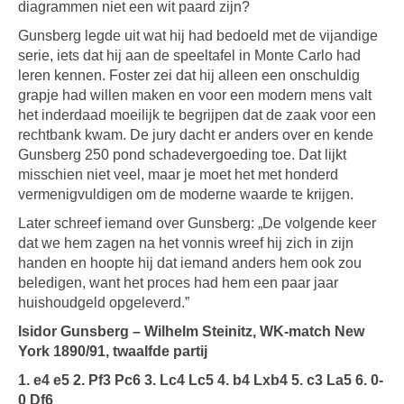
diagrammen niet een wit paard zijn?
Gunsberg legde uit wat hij had bedoeld met de vijandige
serie, iets dat hij aan de speeltafel in Monte Carlo had
leren kennen. Foster zei dat hij alleen een onschuldig
grapje had willen maken en voor een modern mens valt
het inderdaad moeilijk te begrijpen dat de zaak voor een
rechtbank kwam. De jury dacht er anders over en kende
Gunsberg 250 pond schadevergoeding toe. Dat lijkt
misschien niet veel, maar je moet het met honderd
vermenigvuldigen om de moderne waarde te krijgen.
Later schreef iemand over Gunsberg: „De volgende keer
dat we hem zagen na het vonnis wreef hij zich in zijn
handen en hoopte hij dat iemand anders hem ook zou
beledigen, want het proces had hem een paar jaar
huishoudgeld opgeleverd.”
Isidor Gunsberg – Wilhelm Steinitz, WK-match New
York 1890/91, twaalfde partij
1. e4 e5 2. Pf3 Pc6 3. Lc4 Lc5 4. b4 Lxb4 5. c3 La5 6. 0-
0 Df6