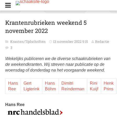
Krantenrubrieken weekend 5
november 2022
Kranten/Tijdschriften
13 november 2022 9:15
Redactie
3
Wekelijks publiceren we de diverse schaakrubrieken van
de weekendkranten. Wij streven naar publicatie op de
woensdag of donderdag na het voorgaande weekend.
Hans
Gert
Hans
Dimitri
Rini
Henk
Ree
Ligterink
Böhm
Reinderman
Kuijf
Prins
Hans Ree