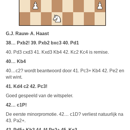
G.J. Rauw- A. Haast
38… Pxb2! 39. Pxb2 bxc3 40. Pd1
40. Pd3 cxd3 41. Kxd3 Kb4 42. Kc2 Kc4 is remise.
40… Kb4
40…c2? wordt beantwoord door 41. Pc3+ Kb4 42. Pe2 en
wit wint.
41. Kd4 c2 42. Pc3!
Goed gespeeld van de witspeler.
42… c1P!
De eerste minorpromotie. 42… c1D? verliest natuurlijk na
43. Pa2+.
43. Pd5+ Kb3 44. f4 Pe2+ 45. Ke3