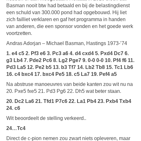
Basman nooit btw had betaald en bij de belastingdienst
een schuld van 300.000 pond had opgebouwd. Hij liet
zich failliet verklaren en gaf het programma in handen
van anderen, die een sponsor vonden en het goede werk
voortzetten.
Andras Adorjan – Michael Basman, Hastings 1973-’74
1. e4 c5 2. Pf3 e6 3. Pc3 a6 4. d4 cxd4 5.
Pxd4 Dc7 6.
g3 Lb4 7. Pde2 Pc6 8. Lg2 Pge7 9. 0-0 0-0 10. Pf4 f6 11.
Pd3 La5 12. Pe2 b5 13. b3 Tf7 14. Lb2 Tb8 15. Tc1 Lb6
16. c4 bxc4 17. bxc4 Pe5 18. c5 La7 19. Pef4 a5
Na abstruse manoeuvres van beide kanten zou wit nu na
20. Pxe5 fxe5 21. Pd3 Pg6 22. Dh5 wat beter staan.
20. Dc2 La6 21. Tfd1 P7c6 22. La1 Pb4 23. Pxb4 Txb4
24. c6
Wit beoordeelt de stelling verkeerd..
24…Tc4
Direct de c-pion nemen zou zwart niets opleveren, maar