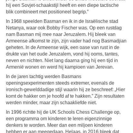
hij een Sovjet-schaakstijl heeft en een diepe tactische
blik combineert met positioneel begrip.”
In 1968 speelden Basman en ik in de Israëlische stad
Netanya, waar ook Bobby Fischer was. Op een rustdag
nam Basman mij mee naar Jeruzalem. Hij bleek van
Armeense afkomst te zijn, zijn vader had nog Basmadjian
geheten. In de Armeense wijk, een oase van rust in de
drukte van het oude Jeruzalem, vond hij ooms, tantes,
neven en nichten. Niet lang daarna ging hij een tijd in
Armenië wonen en werd hij kampioen van Jerevan.
In de jaren tachtig werden Basmans
openingsexperimenten steeds extremer, evenals de
ironisch-gewelddadige stijl waarin hij ze beschreef: „Hier
komt de hakker om je hoofd af te hakken.” Zijn resultaten
werden minder, maar zijn schaakliefde niet.
In 1996 richtte hij de UK Schools Chess Challenge op,
een programma om kinderen te leren eigenzinnige
denkers te worden. Meer dan een miljoen kinderen
hebben er aan meegedaan. Helaas, in 2016 bleek dat