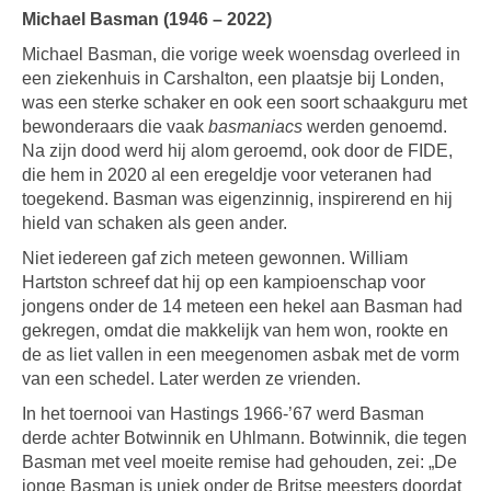
Michael Basman (1946 – 2022)
Michael Basman, die vorige week woensdag overleed in
een ziekenhuis in Carshalton, een plaatsje bij Londen,
was een sterke schaker en ook een soort schaakguru met
bewonderaars die vaak
basmaniacs
werden genoemd.
Na zijn dood werd hij alom geroemd, ook door de FIDE,
die hem in 2020 al een eregeldje voor veteranen had
toegekend. Basman was eigenzinnig, inspirerend en hij
hield van schaken als geen ander.
Niet iedereen gaf zich meteen gewonnen. William
Hartston schreef dat hij op een kampioenschap voor
jongens onder de 14 meteen een hekel aan Basman had
gekregen, omdat die makkelijk van hem won, rookte en
de as liet vallen in een meegenomen asbak met de vorm
van een schedel. Later werden ze vrienden.
In het toernooi van Hastings 1966-’67 werd Basman
derde achter Botwinnik en Uhlmann. Botwinnik, die tegen
Basman met veel moeite remise had gehouden, zei: „De
jonge Basman is uniek onder de Britse meesters doordat