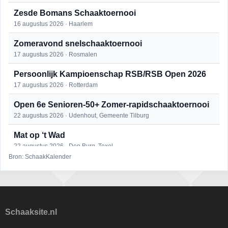
Zesde Bomans Schaaktoernooi
16 augustus 2026 · Haarlem
Zomeravond snelschaaktoernooi
17 augustus 2026 · Rosmalen
Persoonlijk Kampioenschap RSB/RSB Open 2026
17 augustus 2026 · Rotterdam
Open 6e Senioren-50+ Zomer-rapidschaaktoernooi
22 augustus 2026 · Udenhout, Gemeente Tilburg
Mat op ‘t Wad
22 augustus 2026 · Den Burg, Texel
Bron: SchaakKalender
Simultaan The Butcher
22 augustus 2026 · Utrecht
2e Utrechts kroegloperstoernooi
23 augustus 2026 · Utrecht
Schaaksite.nl
Open Eemlandtoernooi 2026