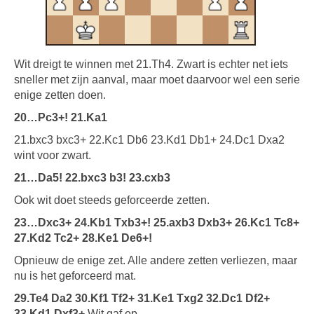
Wit dreigt te winnen met 21.Th4. Zwart is echter net iets
sneller met zijn aanval, maar moet daarvoor wel een serie
enige zetten doen.
20…Pc3+! 21.Ka1
21.bxc3 bxc3+ 22.Kc1 Db6 23.Kd1 Db1+ 24.Dc1 Dxa2
wint voor zwart.
21…Da5! 22.bxc3 b3! 23.cxb3
Ook wit doet steeds geforceerde zetten.
23…Dxc3+ 24.Kb1 Txb3+! 25.axb3 Dxb3+ 26.Kc1 Tc8+
27.Kd2 Tc2+ 28.Ke1 De6+!
Opnieuw de enige zet. Alle andere zetten verliezen, maar
nu is het geforceerd mat.
29.Te4 Da2 30.Kf1 Tf2+ 31.Ke1 Txg2 32.Dc1 Df2+
33.Kd1 Dxf3+
Wit gaf op.