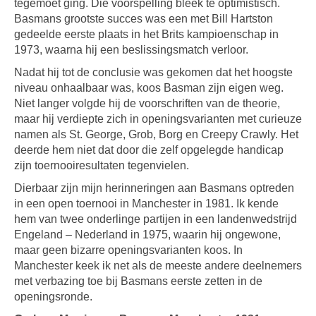
tegemoet ging. Die voorspelling bleek te optimistisch.
Basmans grootste succes was een met Bill Hartston
gedeelde eerste plaats in het Brits kampioenschap in
1973, waarna hij een beslissingsmatch verloor.
Nadat hij tot de conclusie was gekomen dat het hoogste
niveau onhaalbaar was, koos Basman zijn eigen weg.
Niet langer volgde hij de voorschriften van de theorie,
maar hij verdiepte zich in openingsvarianten met curieuze
namen als St. George, Grob, Borg en Creepy Crawly. Het
deerde hem niet dat door die zelf opgelegde handicap
zijn toernooiresultaten tegenvielen.
Dierbaar zijn mijn herinneringen aan Basmans optreden
in een open toernooi in Manchester in 1981. Ik kende
hem van twee onderlinge partijen in een landenwedstrijd
Engeland – Nederland in 1975, waarin hij ongewone,
maar geen bizarre openingsvarianten koos. In
Manchester keek ik net als de meeste andere deelnemers
met verbazing toe bij Basmans eerste zetten in de
openingsronde.