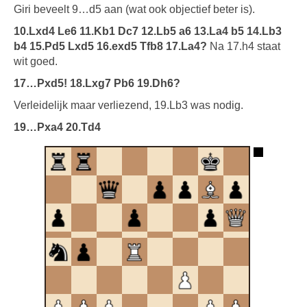
Giri beveelt 9…d5 aan (wat ook objectief beter is).
10.Lxd4 Le6 11.Kb1 Dc7 12.Lb5 a6 13.La4 b5 14.Lb3
b4 15.Pd5 Lxd5 16.exd5 Tfb8 17.La4?
Na 17.h4 staat
wit goed.
17…Pxd5! 18.Lxg7 Pb6 19.Dh6?
Verleidelijk maar verliezend, 19.Lb3 was nodig.
19…Pxa4 20.Td4