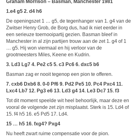
Graham Morrison – Basman, Manchester 1981
1.e4 g5 2. d4 h6
De openingszet 1 … g5, de tegenhanger van 1. g4 van de
Zwitser Henry Grob, de Borg dus, had ik niet eerder in
een serieuze toernooipartij gezien. Basman bleef in
Manchester in al zijn partijen trouw aan de zet 1. g4 of 1
… g5. Hij won viermaal en hij verloor van de
grootmeesters Miles, Keene en Kudrin.
3. Ld3 Lg7 4. Pe2 c5 5. c3 Pc6 6. dxc5 b6
Basman zag er nooit tegenop een pion te offeren.
7. cxb6 Dxb6 8. 0-0 Pf6 9. Pd2 Pe5 10.
Pc4 Pxc4 11.
Lxc4 Lb7 12. Pg3 e6 13.
Ld3 g4 14. Le3 Dc7 15. f3
Tot dit moment speelde wit heel behoorlijk, maar deze en
vooral de volgende zet zijn misplaatst. Sterk is 15. Ld4 of
15. f4 h5 16. e5 Pd5 17. Ld4.
15 … h5 16. fxg4? Pxg4
Nu heeft zwart ruime compensatie voor de pion.