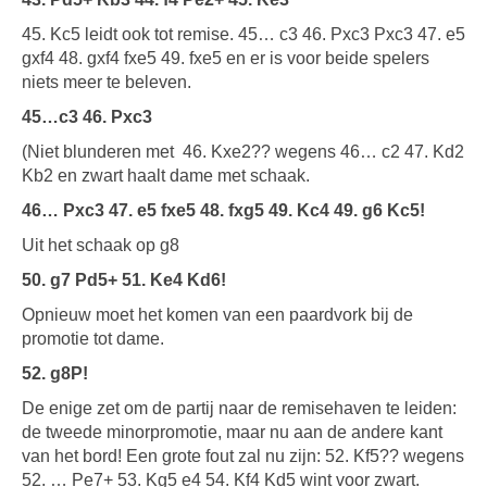
45. Kc5 leidt ook tot remise. 45… c3 46. Pxc3 Pxc3 47. e5
gxf4 48. gxf4 fxe5 49. fxe5 en er is voor beide spelers
niets meer te beleven.
45…c3 46. Pxc3
(Niet blunderen met 46. Kxe2?? wegens 46… c2 47. Kd2
Kb2 en zwart haalt dame met schaak.
46… Pxc3 47. e5 fxe5 48. fxg5
49. Kc4 49. g6 Kc5!
Uit het schaak op g8
50. g7 Pd5+ 51. Ke4 Kd6!
Opnieuw moet het komen van een paardvork bij de
promotie tot dame.
52. g8P!
De enige zet om de partij naar de remisehaven te leiden:
de tweede minorpromotie, maar nu aan de andere kant
van het bord! Een grote fout zal nu zijn: 52. Kf5?? wegens
52. … Pe7+ 53. Kg5 e4 54. Kf4 Kd5 wint voor zwart.