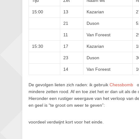
Tijd
Zet
Naam wit
r
15:00
13
Kazarian
2
21
Duson
5
11
Van Foreest
2
15:30
17
Kazarian
1
23
Duson
3
14
Van Foreest
1
De gevolgen lieten zich raden: ik gebruik
Chessbomb
om
mindere zetten rood. Af en toe ziet het er dan uit als de
Hieronder een rustiger weergave van het verloop van de p
en geel is “te groot om weer te geven”:
voordeel verdwijnt kort voor het einde.