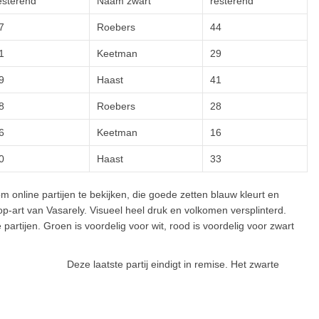
esterend
Naam zwart
resterend
7
Roebers
44
1
Keetman
29
9
Haast
41
8
Roebers
28
6
Keetman
16
0
Haast
33
 online partijen te bekijken, die goede zetten blauw kleurt en
 op-art van Vasarely. Visueel heel druk en volkomen versplinterd.
artijen. Groen is voordelig voor wit, rood is voordelig voor zwart
Deze laatste partij eindigt in remise. Het zwarte