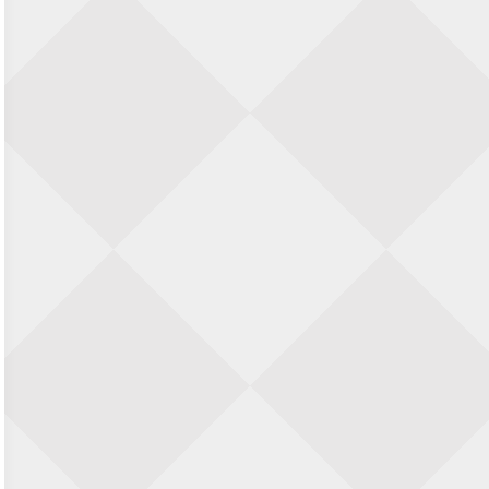
Nazomervierkampentoernooi 2026
28 augustus 2026 · Assen
KC Open
28 augustus 2026 · Haarlem
11e Goirles Weekend Kampioenschap
28 augustus 2026 · Goirle
Keisnel Schaaktoernooi
29 augustus 2026 · Amersfoort
Kroeg & Loper Leiden
30 augustus 2026 · Leiden
Open Schaakkampioenschap van
Arnhem
4 september 2026 · ARNHEM
Groninger stappenkampioenschap
5 september 2026 · Groningen