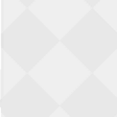
Zwolle Zuid Schaakt! Terrassentoernooi
voor duo’s
5 september 2026 · Zwolle
22e Hans Sandbrink Memorial
5 september 2026 · Utrecht
Open Kampioenschap Gouda 2026
5 september 2026 · Gouda