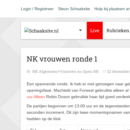
Login / Registreer
Steun Schaaksite
Hulp bij plaatsen ar
Live
Rubrieken
NK vrouwen ronde 1
NK Algemeen+Vrouwen en Open NK
22 december 
Een spannende ronde. Ik heb er met genoegen naar gekek
openingsfase. Machteld van Foreest gebruikte alleen al 
uur.Alleen
Robin Duson gebruikte haar tijd goed verdeeld
De partijen begonnen om 13:00 uur en de tegenstanders
seconden increment. Dit zijn twee momentopnamen van 1
hadden op de klok.