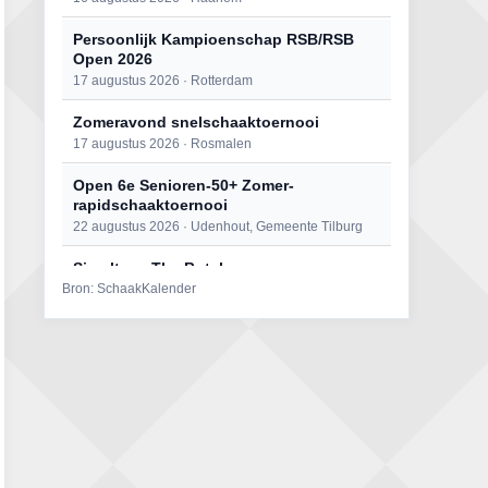
Persoonlijk Kampioenschap RSB/RSB
Open 2026
17 augustus 2026 · Rotterdam
Zomeravond snelschaaktoernooi
17 augustus 2026 · Rosmalen
Open 6e Senioren-50+ Zomer-
rapidschaaktoernooi
22 augustus 2026 · Udenhout, Gemeente Tilburg
Simultaan The Butcher
Bron: SchaakKalender
22 augustus 2026 · Utrecht
Mat op ‘t Wad
22 augustus 2026 · Den Burg, Texel
2e Utrechts kroegloperstoernooi
23 augustus 2026 · Utrecht
Open Eemlandtoernooi 2026
25 augustus 2026 · Bunschoten-Spakenburg