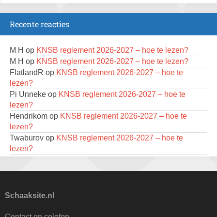
22 augustus 2026 · Udenhout, Gemeente Tilburg
Recente reacties
2e Utrechts kroegloperstoernooi
23 augustus 2026 · Utrecht
M H
op
KNSB reglement 2026-2027 – hoe te lezen?
Open Eemlandtoernooi 2026
M H
op
KNSB reglement 2026-2027 – hoe te lezen?
25 augustus 2026 · Bunschoten-Spakenburg
FlatlandR
op
KNSB reglement 2026-2027 – hoe te
lezen?
KC Open
Pi Unneke
op
KNSB reglement 2026-2027 – hoe te
28 augustus 2026 · Haarlem
lezen?
11e Goirles Weekend Kampioenschap
Hendrikom
op
KNSB reglement 2026-2027 – hoe te
28 augustus 2026 · Goirle
lezen?
Twaburov
op
KNSB reglement 2026-2027 – hoe te
Nazomervierkampentoernooi 2026
lezen?
28 augustus 2026 · Assen
Lucien Deschuyteneer
op
41e Open van
Geraardsbergen, van zondag 2 tot donderdag 6 augustus
Keisnel Schaaktoernooi
M H
op
15 jaar geleden: de parel van de bard
29 augustus 2026 · Amersfoort
Tiggel 1
op
Eerste Scheldemond Schaaktoernooi van
Schaaksite.nl
Kroeg & Loper Leiden
start in Vlissingen
30 augustus 2026 · Leiden
dekkercor
op
Eerste Scheldemond Schaaktoernooi van
Contact en colofon