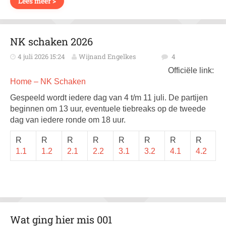
Lees meer >
NK schaken 2026
4 juli 2026 15:24
Wijnand Engelkes
4
Officiële link:
Home – NK Schaken
Gespeeld wordt iedere dag van 4 t/m 11 juli. De partijen
beginnen om 13 uur, eventuele tiebreaks op de tweede
dag van iedere ronde om 18 uur.
R
R
R
R
R
R
R
R
1.1
1.2
2.1
2.2
3.1
3.2
4.1
4.2
Wat ging hier mis 001