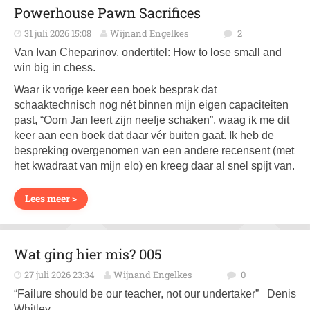
Powerhouse Pawn Sacrifices
31 juli 2026 15:08
Wijnand Engelkes
2
Van Ivan Cheparinov, ondertitel: How to lose small and
win big in chess.
Waar ik vorige keer een boek besprak dat
schaaktechnisch nog nét binnen mijn eigen capaciteiten
past, “Oom Jan leert zijn neefje schaken”, waag ik me dit
keer aan een boek dat daar vér buiten gaat. Ik heb de
bespreking overgenomen van een andere recensent (met
het kwadraat van mijn elo) en kreeg daar al snel spijt van.
Lees meer >
Wat ging hier mis? 005
27 juli 2026 23:34
Wijnand Engelkes
0
“Failure should be our teacher, not our undertaker” Denis
Whitley