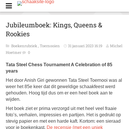
Jubileumboek: Kings, Queens &
Rookies
Boekenrubriek
,
Toernooien
31 januari 2023 16:19
Michel
Hoetmer
0
Tata Steel Chess Tournament A Celebration of 85
years
Het door Anish Giri gewonnen Tata Steel Toernooi was al
weer het 85e keer dat dit geweldige schaakfeest werd
gehouden. Hoog tijd dus om er een heel boek aan te
wijden.
Het boek ziet er prima verzorgd uit met heel veel fraaie
foto’s, verhalen, impressies en partijen. Het is gedrukt op
stevig papier en met een harde kaft. Kortom: een sieraad
voor je boekenkast.
De recensie (met een uniek