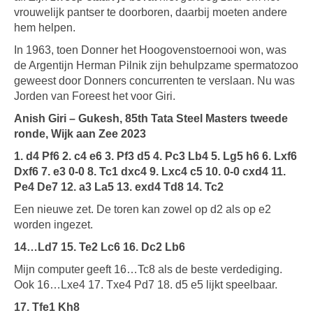
vrouwelijk pantser te doorboren, daarbij moeten andere
hem helpen.
In 1963, toen Donner het Hoogovenstoernooi won, was
de Argentijn Herman Pilnik zijn behulpzame spermatozoo
geweest door Donners concurrenten te verslaan. Nu was
Jorden van Foreest het voor Giri.
Anish Giri – Gukesh, 85th Tata Steel Masters tweede
ronde, Wijk aan Zee 2023
1. d4 Pf6 2. c4 e6 3. Pf3 d5 4. Pc3 Lb4 5. Lg5 h6 6. Lxf6
Dxf6 7. e3 0-0 8. Tc1 dxc4 9. Lxc4 c5 10. 0-0 cxd4 11.
Pe4 De7 12. a3 La5 13. exd4 Td8 14. Tc2
Een nieuwe zet. De toren kan zowel op d2 als op e2
worden ingezet.
14…Ld7 15. Te2 Lc6 16. Dc2 Lb6
Mijn computer geeft 16…Tc8 als de beste verdediging.
Ook 16…Lxe4 17. Txe4 Pd7 18. d5 e5 lijkt speelbaar.
17. Tfe1 Kh8