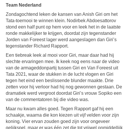
Team Nederland
Zondagochtend leken de kansen van Anish Giri om het
Tata-toernooi te winnen klein. Nodirbek Abdoesattorov
stond een half punt op hem voor en leek het in de laatste
ronde makkelijker te krijgen, doordat zijn tegenstander
Jorden van Foreest lager werd aangeslagen dan Giri’s
tegenstander Richard Rapport.
Een tiebreak leek al mooi voor Giri, maar daar had hij
slechte ervaringen mee. Ik keek nog eens naar de video
van de armageddonpartij tussen Giri en Van Foreest uit
Tata 2021, waar de stukken in de lucht vlogen en Giri
tegen het eind een beslissende blunder maakte. Drie
zetten voor hij verloor had hij nog gewonnen gestaan. De
dramatiek werd vergroot doordat Giri’s vrouw Sopiko een
van de commentatoren bij die video was.
Maar nu kwam alles goed. Tegen Rapport gaf hij een
schaakje, waarna die kon kiezen uit vijf velden voor zijn
koning. Vier ervan zouden goed zijn voor ongeveer
gelijkspel, maar er was één zet die tot vrijwel onmiddellijk