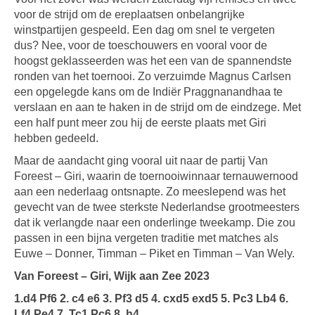
voor de strijd om de ereplaatsen onbelangrijke
winstpartijen gespeeld. Een dag om snel te vergeten
dus? Nee, voor de toeschouwers en vooral voor de
hoogst geklasseerden was het een van de spannendste
ronden van het toernooi. Zo verzuimde Magnus Carlsen
een opgelegde kans om de Indiër Praggnanandhaa te
verslaan en aan te haken in de strijd om de eindzege. Met
een half punt meer zou hij de eerste plaats met Giri
hebben gedeeld.
Maar de aandacht ging vooral uit naar de partij Van
Foreest – Giri, waarin de toernooiwinnaar ternauwernood
aan een nederlaag ontsnapte. Zo meeslepend was het
gevecht van de twee sterkste Nederlandse grootmeesters
dat ik verlangde naar een onderlinge tweekamp. Die zou
passen in een bijna vergeten traditie met matches als
Euwe – Donner, Timman – Piket en Timman – Van Wely.
Van Foreest – Giri, Wijk aan Zee 2023
1.d4 Pf6 2. c4 e6 3. Pf3 d5 4. cxd5 exd5 5. Pc3 Lb4 6.
Lf4 Pe4 7. Tc1 Pc6 8. h4