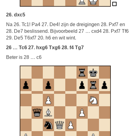
26. dxc5
Na 26. Tc1! Pa4 27. De4! zijn de dreigingen 28. Pxf7 en
28. De7 beslissend. Bijvoorbeeld 27 … cxd4 28. Pxf7 Tf6
29. De5 T6xf7 20. h6 en wit wint.
26 … Tc6 27. hxg6 Txg6 28. f4 Tg7
Beter is 28 … c6