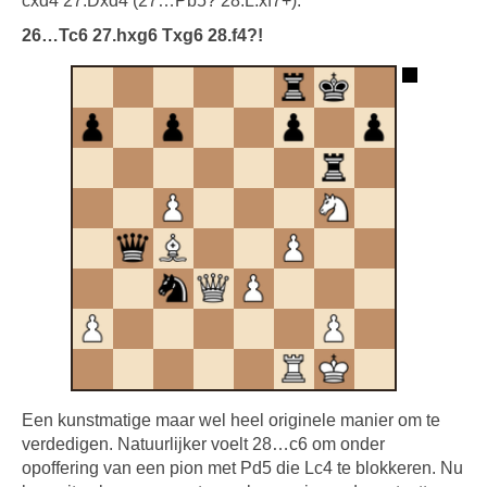
cxd4 27.Dxd4 (27…Pb5? 28.L.xf7+).
26…Tc6 27.hxg6 Txg6 28.f4?!
Een kunstmatige maar wel heel originele manier om te
verdedigen. Natuurlijker voelt 28…c6 om onder
opoffering van een pion met Pd5 die Lc4 te blokkeren. Nu