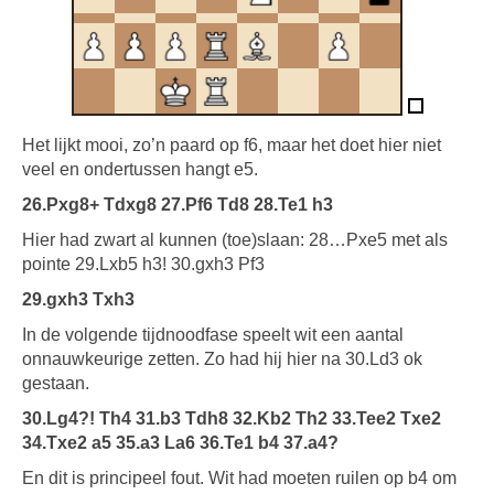
Het lijkt mooi, zo’n paard op f6, maar het doet hier niet
veel en ondertussen hangt e5.
26.Pxg8+ Tdxg8 27.Pf6 Td8 28.Te1 h3
Hier had zwart al kunnen (toe)slaan: 28…Pxe5 met als
pointe 29.Lxb5 h3! 30.gxh3 Pf3
29.gxh3 Txh3
In de volgende tijdnoodfase speelt wit een aantal
onnauwkeurige zetten. Zo had hij hier na 30.Ld3 ok
gestaan.
30.Lg4?! Th4 31.b3 Tdh8 32.Kb2 Th2 33.Tee2 Txe2
34.Txe2 a5 35.a3 La6 36.Te1 b4 37.a4?
En dit is principeel fout. Wit had moeten ruilen op b4 om