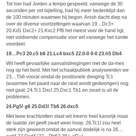
Tot hier had Jorden a tempo gespeeld, vanwege de 30
seconden per zet bijtelling, had hij meer bedenktijd dan
de 100 minuten waarmee hij begon. Anish dacht diep na
over de diverse voortzettingen waarvan 19…Dc3+
20.Kd1 Dxc2+ 21.Kxc2 Pf6 het meest voor de hand ligt,
met voldoende compensatie voor wit vanwege het ruimte
voordeel.
19…Pc3 20.c5 b6 21.Lc4 bxc5 22.0-0 0-0 23.h5 Db4
Wit heeft gevaarlijke aanvalsdreigingen met de da-mes
nog op het bord. Met het schaakpubliek analyseerden we
23…Tb6 vooral omdat de positionele dreiging Tc1
(waarmee het paard naar de rand wordt gedwongen) nog
niet gaat: 24.Tc1 Dxcl 25.Dxc1 Tb1 en zwart is uit de
problemen.
24.Pg5! g6 25.Dd3! Tb6 26.dxc5
Met twee krachtzetten staat wit ineens heel kansrijk maar
de laatste zet geeft zwart weer hoop. 26.Tc1! zou heel
sterk zijn geweest omdat de aanval dodelijk is na 26…