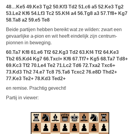
48…Ke5 49.Ke3 Tg2 50.Kf3 Td2 51.c6 a5 52.Ke3 Tg2
53.Le2 Kf6 54.Lf3 Tc2 55.Kf4 a4 56.Tg8 a3 57.Tf8+ Kg7
58.Ta8 a2 59.e5 Te8
Beide partijen hebben bereikt wat ze wilden: zwart een
gevaarlijke a-pion en wit heeft eindelijk zijn centrum-
pionnen in beweging.
60.Ta7 Kf8 61.e6 Tf2 62.Kg3 Td2 63.Kf4 Tf2 64.Ke3
Tb2 65.Kd4 Kg7 66.Txcl+ Kf6 67.Tf7+ Kg5 68.Ta7 Td8+
69.Kc3 Tf2 70.Le4 Te2 71.Lc2 Td6 72.Txa2 Txc6+
73.Kd3 Th2 74.e7 Tc8 75.Ta6 Tcxc2 76.e8D Thd2+
77.Ke3 Te2+ 78.Kd3 Ted2+
en remise. Prachtig gevecht!
Partij in viewer: