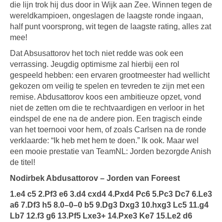
die lijn trok hij dus door in Wijk aan Zee. Winnen tegen de
wereldkampioen, ongeslagen de laagste ronde ingaan,
half punt voorsprong, wit tegen de laagste rating, alles zat
mee!
Dat Absusattorov het toch niet redde was ook een
verrassing. Jeugdig optimisme zal hierbij een rol
gespeeld hebben: een ervaren grootmeester had wellicht
gekozen om veilig te spelen en tevreden te zijn met een
remise. Abdusattorov koos een ambitieuze opzet, vond
niet de zetten om die te rechtvaardigen en verloor in het
eindspel de ene na de andere pion. Een tragisch einde
van het toernooi voor hem, of zoals Carlsen na de ronde
verklaarde: “Ik heb met hem te doen.” Ik ook. Maar wel
een mooie prestatie van TeamNL: Jorden bezorgde Anish
de titel!
Nodirbek Abdusattorov – Jorden van Foreest
1.e4 c5 2.Pf3 e6 3.d4 cxd4 4.Pxd4 Pc6 5.Pc3 Dc7 6.Le3
a6 7.Df3 h5 8.0–0–0 b5 9.Dg3 Dxg3 10.hxg3 Lc5 11.g4
Lb7 12.f3 g6 13.Pf5 Lxe3+ 14.Pxe3 Ke7 15.Le2 d6