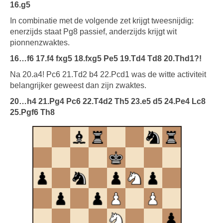
16.g5
In combinatie met de volgende zet krijgt tweesnijdig:
enerzijds staat Pg8 passief, anderzijds krijgt wit
pionnenzwaktes.
16…f6 17.f4 fxg5 18.fxg5 Pe5 19.Td4 Td8 20.Thd1?!
Na 20.a4! Pc6 21.Td2 b4 22.Pcd1 was de witte activiteit
belangrijker geweest dan zijn zwaktes.
20…h4 21.Pg4 Pc6 22.T4d2 Th5 23.e5 d5 24.Pe4 Lc8
25.Pgf6 Th8