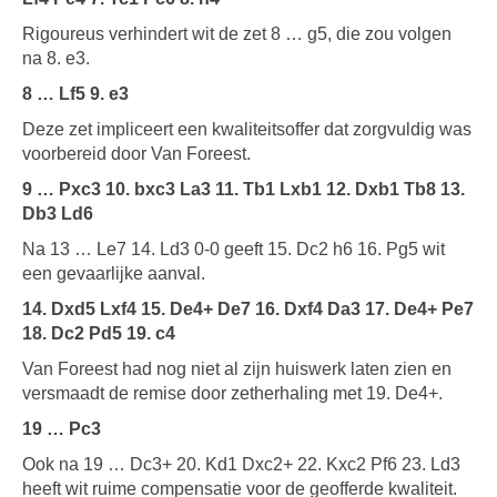
Rigoureus verhindert wit de zet 8 … g5, die zou volgen
na 8. e3.
8 … Lf5 9. e3
Deze zet impliceert een kwaliteitsoffer dat zorgvuldig was
voorbereid door Van Foreest.
9 … Pxc3 10. bxc3 La3 11. Tb1 Lxb1 12. Dxb1 Tb8 13.
Db3 Ld6
Na 13 … Le7 14. Ld3 0-0 geeft 15. Dc2 h6 16. Pg5 wit
een gevaarlijke aanval.
14. Dxd5 Lxf4 15. De4+ De7 16. Dxf4 Da3 17. De4+ Pe7
18. Dc2 Pd5 19. c4
Van Foreest had nog niet al zijn huiswerk laten zien en
versmaadt de remise door zetherhaling met 19. De4+.
19 … Pc3
Ook na 19 … Dc3+ 20. Kd1 Dxc2+ 22. Kxc2 Pf6 23. Ld3
heeft wit ruime compensatie voor de geofferde kwaliteit.