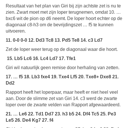
Resultaat van het plan van Giri bij zijn achtste zet is nu te
zien. Zwart moet met zijn loper terugnemen, omdat 10. …
bxc6 wit de pion op d6 neemt. De loper hoort echter op de
diagonaal c8-h3 om de bevrijdingszet … f5 te kunnen
uitvoeren.
11. 0-0 0-0 12. Dd3 Tc8 13. Pd5 Te8 14. c3 Ld7
Zet de loper weer terug op de diagonaal waar die hoort.
15. Lb5 Lc6 16. Lc4 Ld7 17. Tfe1
Giri wil natuurlijk geen remise door herhaling van zetten.
17. … f5 18. Lb3 fxe4 19. Txe4 Lf5 20. Txe8+ Dxe8 21.
Dd2
Rapport heeft het loperpaar, maar heeft er niet heel veel
aan. Door de slimme zet van Giri 14. c3 werd de zwarte
loper over de zwarte velden van Rapport afgewaardeerd.
21. … Le6 22. Td1 Dd7 23. h3 b5 24. Df4 Tc5 25. Pe3
Le5 26. De4 Kg7 27. f4