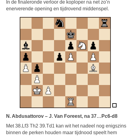
In de finaleronde verloor de koploper na net zo’n
enerverende opening en tijdrovend middenspel.
N. Abdusattorov – J. Van Foreest, na 37…Pc6-d8
Met 38.Lf3 Th2 39.Td1 kan wit het nadeel nog enigszins
binnen de perken houden maar tijdnood speelt hem