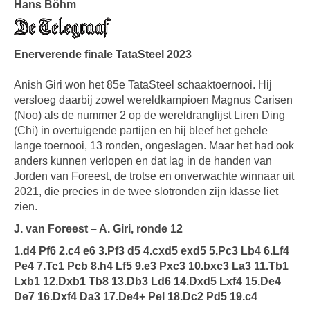
Hans Böhm
Enerverende finale TataSteel 2023
Anish Giri won het 85e TataSteel schaaktoernooi. Hij
versloeg daarbij zowel wereldkampioen Magnus Carisen
(Noo) als de nummer 2 op de wereldranglijst Liren Ding
(Chi) in overtuigende partijen en hij bleef het gehele
lange toernooi, 13 ronden, ongeslagen. Maar het had ook
anders kunnen verlopen en dat lag in de handen van
Jorden van Foreest, de trotse en onverwachte winnaar uit
2021, die precies in de twee slotronden zijn klasse liet
zien.
J. van Foreest – A. Giri, ronde 12
1.d4 Pf6 2.c4 e6 3.Pf3 d5 4.cxd5 exd5 5.Pc3 Lb4 6.Lf4
Pe4 7.Tc1 Pcb 8.h4 Lf5 9.e3 Pxc3 10.bxc3 La3 11.Tb1
Lxb1 12.Dxb1 Tb8 13.Db3 Ld6 14.Dxd5 Lxf4 15.De4
De7 16.Dxf4 Da3 17.De4+ Pel 18.Dc2 Pd5 19.c4