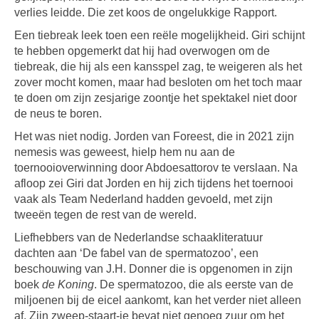
verlies leidde. Die zet koos de ongelukkige Rapport.
Een tiebreak leek toen een reële mogelijkheid. Giri schijnt
te hebben opgemerkt dat hij had overwogen om de
tiebreak, die hij als een kansspel zag, te weigeren als het
zover mocht komen, maar had besloten om het toch maar
te doen om zijn zesjarige zoontje het spektakel niet door
de neus te boren.
Het was niet nodig. Jorden van Foreest, die in 2021 zijn
nemesis was geweest, hielp hem nu aan de
toernooioverwinning door Abdoesattorov te verslaan. Na
afloop zei Giri dat Jorden en hij zich tijdens het toernooi
vaak als Team Nederland hadden gevoeld, met zijn
tweeën tegen de rest van de wereld.
Liefhebbers van de Nederlandse schaakliteratuur
dachten aan ‘De fabel van de spermatozoo’, een
beschouwing van J.H. Donner die is opgenomen in zijn
boek
de Koning
. De spermatozoo, die als eerste van de
miljoenen bij de eicel aankomt, kan het verder niet alleen
af. Zijn zweep-staart-je bevat niet genoeg zuur om het