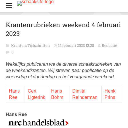
Krantenrubrieken weekend 4 februari
2023
Kranten/Tijdschriften
12 februari 2023 13:28
Redactie
0
Wekelijks publiceren we de diverse schaakrubrieken van
de weekendkranten. Wij streven naar publicatie op de
woensdag of donderdag na het voorgaande weekend.
Hans
Gert
Hans
Dimitri
Henk
Ree
Ligterink
Böhm
Reinderman
Prins
Hans Ree