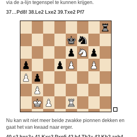
via de a-lijn tegenspel te kunnen krijgen.
37…Pd8! 38.Le2 Lxe2 39.Txe2 Pf7
Nu kan wit niet meer beide zwakke pionnen dekken en
gaat het van kwaad naar erger.
40.c3 bxc3+ 41.Kxc3 Pxg5 42.b4 Th3+ 43.Kb2 axb4