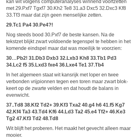
kan wit volgens computeranalyses winnend voortzetten
met 29.Pxf7 Tgxf7 30.Kh2 Te8 31.a3 Dxc5 32.Dxc3 Kf8
33.Tf3 maar dat zijn geen menselijke zetten.
29.Tc1 Pa4 30.Pe4?!
Nog steeds bood 30.Pxf7 de beste kansen. Na de
tekstzet blijkt zwart voldoende tegenspel te hebben in het
komende eindspel maar dat was moeilijk te voorzien:
30…Pb2! 31.Db3 Dxb3 32.Lxb3 Kh8 33.Tb1 Pd3
34.Lc2 f5 35.Lxd3 fxe4 36.Lxe4 Te1 37.Tb4
In het algemeen staat wit kansrijk met loper en twee
verbonden vrijpionnen tegen een toren maar zwart blok-
keert op de zwarte velden en dat houdt de balans in
evenwicht.
37..Td8 38.Kf2 Td2+ 39.Kf3 Txa2 40.g4 h6 41.f5 Kg7
42.Kf4 Ta3 43.Td4 Kf6 44.Ld3 Ta2 45.e4 Tf2+ 46.Ke3
Tg2 47.Kf3 Td2 48.Td8
Wit blijft het proberen. Het maakt het gevecht alleen maar
mooier.