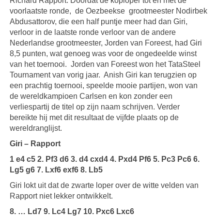
Richard Rapport. Doordat de koploper tot en met de
voorlaatste ronde,
de Oezbeekse
grootmeester Nodirbek
Abdusattorov, die een half puntje meer had dan Giri,
verloor in de laatste ronde verloor van de andere
Nederlandse grootmeester, Jorden van Foreest, had Giri
8,5 punten, wat genoeg was voor de ongedeelde winst
van het toernooi.
Jorden van Foreest won het TataSteel
Tournament van vorig jaar.
Anish Giri kan terugzien op
een prachtig toernooi, speelde mooie partijen, won van
de wereldkampioen Carlsen en kon zonder een
verliespartij de titel op zijn naam schrijven. Verder
bereikte hij met dit resultaat de vijfde plaats op de
wereldranglijst.
Giri – Rapport
1 e4 c5 2. Pf3 d6 3. d4 cxd4 4. Pxd4 Pf6 5. Pc3 Pc6 6.
Lg5 g6 7. Lxf6 exf6 8. Lb5
Giri lokt uit dat de zwarte loper over de witte velden van
Rapport niet lekker ontwikkelt.
8. … Ld7 9. Lc4 Lg7 10. Pxc6 Lxc6