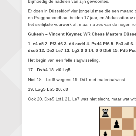
blijmoedig de nadelen van zijn gewoontes.
Er doen in Düsseldorf vier jongelui mee die een maand 
en Praggnanandhaa, beiden 17 jaar, en Abdussattorov en
het sierlijkste vuurwerk af, maar na zes van de negen
Gukesh – Vincent Keymer, WR Chess Masters Düsse
1. e4 c5 2. Pf3 d6 3. d4 cxd4 4. Pxd4 Pf6 5. Pc3 a6 6
dxc5 12. De2 Le7 13. Lg2 0-0 14. 0-0 Db6 15. Pd5 Px
Het begin van een felle slagwisseling.
17…Dxb4 18. d6 Lg5
Niet 18…Lxd6 wegens 19. Dd1 met materiaalwinst.
19. Lxg5 Lb5 20. c3
Ook 20. Dxe5 Lxf1 21. Le7 was niet slecht, maar wat wit 