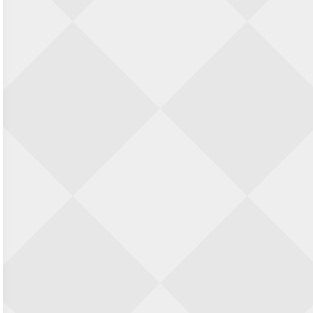
SIOK Rapid Schaaktoernooi
5 september 2026 · Oosterhout
Jan Schut Rapidtoernooi
5 september 2026 · Groningen
Kroeglopertoernooi Putten
5 september 2026 · Putten