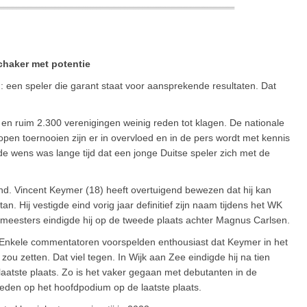
chaker met potentie
: een speler die garant staat voor aansprekende resultaten. Dat
en ruim 2.300 verenigingen weinig reden tot klagen. De nationale
open toernooien zijn er in overvloed en in de pers wordt met kennis
e wens was lange tijd dat een jonge Duitse speler zich met de
nd. Vincent Keymer (18) heeft overtuigend bewezen dat hij kan
n. Hij vestigde eind vorig jaar definitief zijn naam tijdens het WK
otmeesters eindigde hij op de tweede plaats achter Magnus Carlsen.
d. Enkele commentatoren voorspelden enthousiast dat Keymer in het
ou zetten. Dat viel tegen. In Wijk aan Zee eindigde hij na tien
atste plaats. Zo is het vaker gegaan met debutanten in de
treden op het hoofdpodium op de laatste plaats.