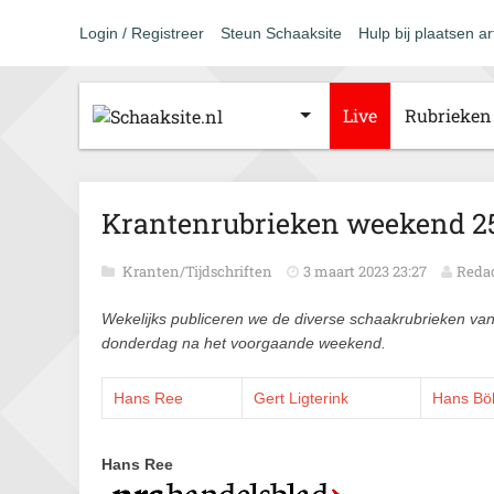
Login / Registreer
Steun Schaaksite
Hulp bij plaatsen ar
Live
Rubrieken
Krantenrubrieken weekend 25
Kranten/Tijdschriften
3 maart 2023 23:27
Redac
Wekelijks publiceren we de diverse schaakrubrieken va
donderdag na het voorgaande weekend.
Hans Ree
Gert Ligterink
Hans B
Hans Ree