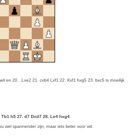
it en 20…Lxe2 21. cxb4 Lxf1 22. Kxf1 hxg5 23. bxc5 is moeilijk
 Tb1 h5 27. d7 Dxd7 28. Le4 hxg4
u wel spannender zijn, maar iets beter voor wit.