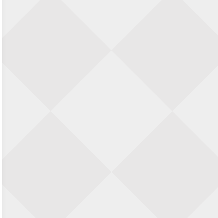
23 augustus 2026 · Utrecht
Open Eemlandtoernooi 2026
25 augustus 2026 · Bunschoten-Spakenburg
Nazomervierkampentoernooi 2026
28 augustus 2026 · Assen
KC Open
28 augustus 2026 · Haarlem
11e Goirles Weekend Kampioenschap
28 augustus 2026 · Goirle
Keisnel Schaaktoernooi
29 augustus 2026 · Amersfoort
Kroeg & Loper Leiden
30 augustus 2026 · Leiden
Open Schaakkampioenschap van
Arnhem
4 september 2026 · ARNHEM