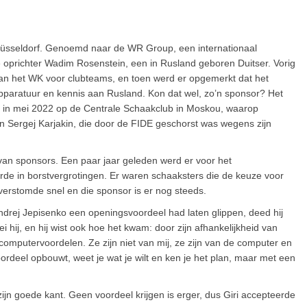
Düsseldorf. Genoemd naar de WR Group, een internationaal
 oprichter Wadim Rosenstein, een in Rusland geboren Duitser. Vorig
an het WK voor clubteams, en toen werd er opgemerkt dat het
apparatuur en kennis aan Rusland. Kon dat wel, zo’n sponsor? Het
n in mei 2022 op de Centrale Schaakclub in Moskou, waarop
en Sergej Karjakin, die door de FIDE geschorst was wegens zijn
 van sponsors. Een paar jaar geleden werd er voor het
de in borstvergrotingen. Er waren schaaksters die de keuze voor
rstomde snel en die sponsor is er nog steeds.
Andrej Jepisenko een openingsvoordeel had laten glippen, deed hij
hij, en hij wist ook hoe het kwam: door zijn afhankelijkheid van
computervoordelen. Ze zijn niet van mij, ze zijn van de computer en
 voordeel opbouwt, weet je wat je wilt en ken je het plan, maar met een
ijn goede kant. Geen voordeel krijgen is erger, dus Giri accepteerde