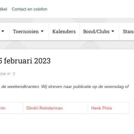
tikel
Contact en colofon
Toernooien
Kalenders
Bond/Clubs
Stan
 februari 2023
tie
3
n de weekendkranten. Wij streven naar publicatie op de woensdag of
öhm
Dimitri Reinderman
Henk Prins