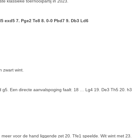
e klassieke toernooipartij in 2023.
xd5 exd5 7. Pge2 Te8 8. 0-0 Pbd7 9. Db3 Ld6
 zwart wint.
 g5. Een directe aanvalspoging faalt: 18 … Lg4 19. De3 Th5 20. h3
meer voor de hand liggende zet 20. Tfe1 speelde. Wit wint met 23.