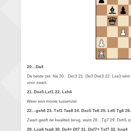
20…Da4
De beste zet. Na 20…Dxc3 21. De3 Dxe3 22. Lxe3 wint w
voor zwart.
21. Dxe5 Lxf1 22. Lxh6
Weer een mooie tussenzet.
22…gxh6 23. Txf1 Tae8 24. Dxc5 Te6 25. Ld5 Tg6 26.
Zwart geeft de kwaliteit terug, want 28…Tg7 29. Dxh5 zo
29. Lxg6 fxg6 30. Dc4+ Df7 31. Dxf7+ Txf7 32. hxg4