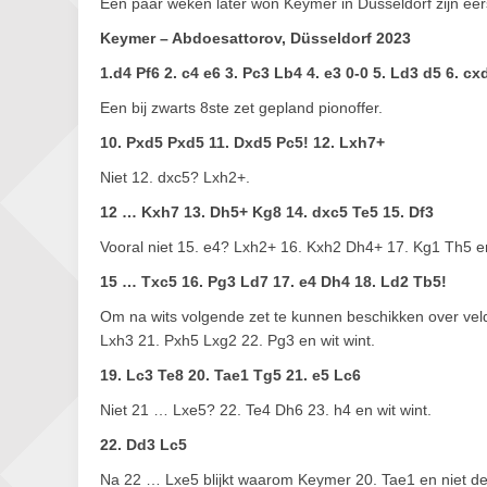
Een paar weken later won Keymer in Düsseldorf zijn eerst
Keymer – Abdoesattorov, Düsseldorf 2023
1.d4 Pf6 2. c4 e6 3. Pc3 Lb4 4. e3 0-0 5. Ld3 d5 6. c
Een bij zwarts 8ste zet gepland pionoffer.
10. Pxd5 Pxd5 11. Dxd5 Pc5! 12. Lxh7+
Niet 12. dxc5? Lxh2+.
12 … Kxh7 13. Dh5+ Kg8 14. dxc5 Te5 15. Df3
Vooral niet 15. e4? Lxh2+ 16. Kxh2 Dh4+ 17. Kg1 Th5 en
15 … Txc5 16. Pg3 Ld7 17. e4 Dh4 18. Ld2 Tb5!
Om na wits volgende zet te kunnen beschikken over veld
Lxh3 21. Pxh5 Lxg2 22. Pg3 en wit wint.
19. Lc3 Te8 20. Tae1 Tg5 21. e5 Lc6
Niet 21 … Lxe5? 22. Te4 Dh6 23. h4 en wit wint.
22. Dd3 Lc5
Na 22 … Lxe5 blijkt waarom Keymer 20. Tae1 en niet de 