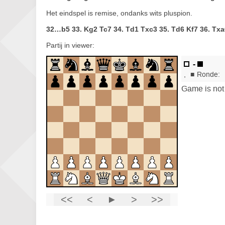
Het eindspel is remise, ondanks wits pluspion.
32…b5 33. Kg2 Tc7 34. Td1 Txc3 35. Td6 Kf7 36. Txa6
Partij in viewer: