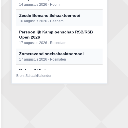
14 augustus 2026 · Hoorn
Zesde Bomans Schaaktoernooi
16 augustus 2026 · Haarlem
Persoonlijk Kampioenschap RSB/RSB
Open 2026
17 augustus 2026 · Rotterdam
Zomeravond snelschaaktoernooi
17 augustus 2026 · Rosmalen
Mat op ‘t Wad
Bron: SchaakKalender
22 augustus 2026 · Den Burg, Texel
Open 6e Senioren-50+ Zomer-
rapidschaaktoernooi
22 augustus 2026 · Udenhout, Gemeente Tilburg
Simultaan The Butcher
22 augustus 2026 · Utrecht
2e Utrechts kroegloperstoernooi