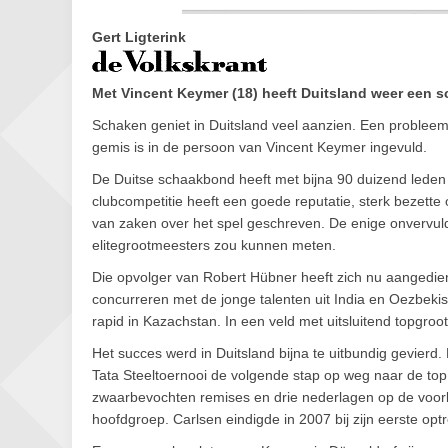
Gert Ligterink
Met Vincent Keymer (18) heeft Duitsland weer een s
Schaken geniet in Duitsland veel aanzien. Een probleem
gemis is in de persoon van Vincent Keymer ingevuld.
De Duitse schaakbond heeft met bijna 90 duizend leden 
clubcompetitie heeft een goede reputatie, sterk bezette 
van zaken over het spel geschreven. De enige onvervuld
elitegrootmeesters zou kunnen meten.
Die opvolger van Robert Hübner heeft zich nu aangedie
concurreren met de jonge talenten uit India en Oezbekista
rapid in Kazachstan. In een veld met uitsluitend topgro
Het succes werd in Duitsland bijna te uitbundig gevier
Tata Steeltoernooi de volgende stap op weg naar de top z
zwaarbevochten remises en drie nederlagen op de voorla
hoofdgroep. Carlsen eindigde in 2007 bij zijn eerste op