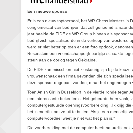
Een nieuwe sponsor
Er is een nieuw toptoernooi, het WR Chess Masters in 
conglomeraat van bedrijven dat zelf genoemd is naar de
jaar haalde de FIDE de WR Group binnen als sponsor v
bedrijf zich specialiseerde in de verkoop van westerse 
werd er niet beter op toen er een foto opdook, genome
Rosenstein een vriendschappelijk partijtje schaakte teg
steun aan de oorlog tegen Oekraïne.
De FIDE kan misschien niet kieskeurig zijn bij de keuze
vrouwenschaak een firma gevonden die zich specialiseer
deze sponsor ongepast vonden, maar het ongenoegen ve
Toen Anish Giri in Düsseldorf in de vierde ronde tegen 
een interessante bekentenis. Het gebeurde hem vaak, zei 
computergestuurde openingsvoorbereiding: „Ik krijg die 
het is moeilijk om ze uit te buiten. Als je een menselijk
computervoordeel weet je niet wat het plan is.”
Die voorbereiding met de computer heeft natuurlijk ook z