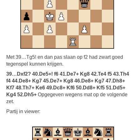
Met 39…Tg5! en dan pas slaan op f2 had zwart goed
tegenspel kunnen krijgen.
39…Dxf2? 40.De5+! f6 41.De7+ Kg8 42.Te4 f5 43.Th4
f4 44.De8+ Kg7 45.De7+ Kg8 46.De8+ Kg7 47.Dh8+
Kf7 48.Th7+ Ke6 49.Dc8+ Kf6 50.Dd8+ Kf5 51.Dd5+
Kg4 52.Dh5+
Opgegeven wegens mat op de volgende
zet.
Partij in viewer: