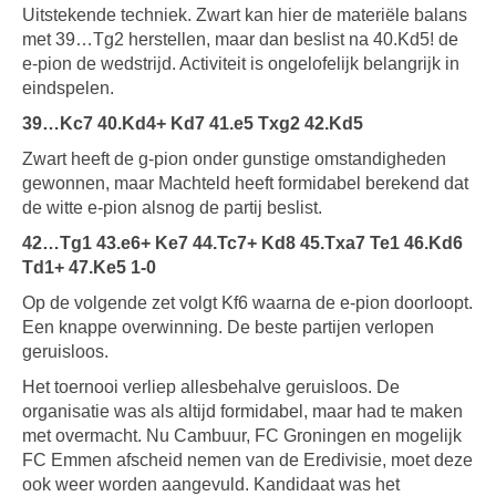
Uitstekende techniek. Zwart kan hier de materiële balans
met 39…Tg2 herstellen, maar dan beslist na 40.Kd5! de
e-pion de wedstrijd. Activiteit is ongelofelijk belangrijk in
eindspelen.
39…Kc7 40.Kd4+ Kd7 41.e5 Txg2 42.Kd5
Zwart heeft de g-pion onder gunstige omstandigheden
gewonnen, maar Machteld heeft formidabel berekend dat
de witte e-pion alsnog de partij beslist.
42…Tg1 43.e6+ Ke7 44.Tc7+ Kd8 45.Txa7 Te1 46.Kd6
Td1+ 47.Ke5 1-0
Op de volgende zet volgt Kf6 waarna de e-pion doorloopt.
Een knappe overwinning. De beste partijen verlopen
geruisloos.
Het toernooi verliep allesbehalve geruisloos. De
organisatie was als altijd formidabel, maar had te maken
met overmacht. Nu Cambuur, FC Groningen en mogelijk
FC Emmen afscheid nemen van de Eredivisie, moet deze
ook weer worden aangevuld. Kandidaat was het