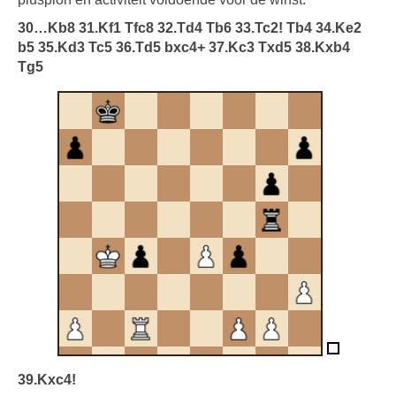
30…Kb8 31.Kf1 Tfc8 32.Td4 Tb6 33.Tc2! Tb4 34.Ke2
b5 35.Kd3 Tc5 36.Td5 bxc4+ 37.Kc3 Txd5 38.Kxb4
Tg5
39.Kxc4!