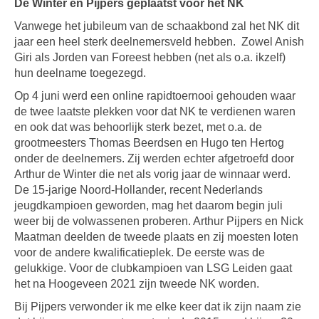
De Winter en Pijpers geplaatst voor het NK
Vanwege het jubileum van de schaakbond zal het NK dit
jaar een heel sterk deelnemersveld hebben.
Zowel Anish
Giri als Jorden van Foreest hebben (net als o.a. ikzelf)
hun deelname toegezegd.
Op 4 juni werd een online rapidtoernooi gehouden waar
de twee laatste plekken voor dat NK te verdienen waren
en ook dat was behoorlijk sterk bezet, met o.a. de
grootmeesters Thomas Beerdsen en Hugo ten Hertog
onder de deelnemers. Zij werden echter afgetroefd door
Arthur de Winter die net als vorig jaar de winnaar werd.
De 15-jarige Noord-Hollander, recent Nederlands
jeugdkampioen geworden, mag het daarom begin juli
weer bij de volwassenen proberen. Arthur Pijpers en Nick
Maatman deelden de tweede plaats en zij moesten loten
voor de andere kwalificatieplek. De eerste was de
gelukkige. Voor de clubkampioen van LSG Leiden gaat
het na Hoogeveen 2021 zijn tweede NK worden.
Bij Pijpers verwonder ik me elke keer dat ik zijn naam zie