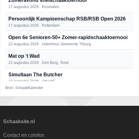
Zomeravond snelschaaktoernooi
17 augustus 2026 · Rosmalen
Persoonlijk Kampioenschap RSB/RSB Open 2026
17 augustus 2026 · Rotterdam
Open 6e Senioren-50+ Zomer-rapidschaaktoernooi
22 augustus 2026 · Udenhout, Gemeente Tilburg
Mat op ‘t Wad
22 augustus 2026 · Den Burg, Texel
Simultaan The Butcher
22 augustus 2026 · Utrecht
Bron: SchaakKalender
2e Utrechts kroegloperstoernooi
23 augustus 2026 · Utrecht
Open Eemlandtoernooi 2026
25 augustus 2026 · Bunschoten-Spakenburg
Schaaksite.nl
DSC Girls Night
Contact en colofon
27 augustus 2026 · Delft