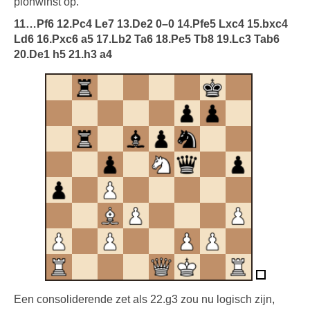
pionwinst op.
11…Pf6 12.Pc4 Le7 13.De2 0–0 14.Pfe5 Lxc4 15.bxc4
Ld6 16.Pxc6 a5 17.Lb2 Ta6 18.Pe5 Tb8 19.Lc3 Tab6
20.De1 h5 21.h3 a4
Een consoliderende zet als 22.g3 zou nu logisch zijn,