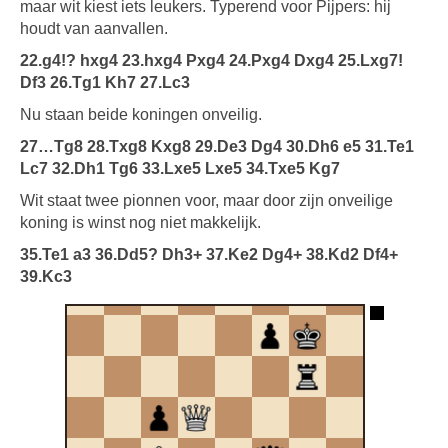
maar wit kiest iets leukers. Typerend voor Pijpers: hij
houdt van aanvallen.
22.g4!? hxg4 23.hxg4 Pxg4 24.Pxg4 Dxg4 25.Lxg7!
Df3 26.Tg1 Kh7 27.Lc3
Nu staan beide koningen onveilig.
27…Tg8 28.Txg8 Kxg8 29.De3 Dg4 30.Dh6 e5 31.Te1
Lc7 32.Dh1 Tg6 33.Lxe5 Lxe5 34.Txe5 Kg7
Wit staat twee pionnen voor, maar door zijn onveilige
koning is winst nog niet makkelijk.
35.Te1 a3 36.Dd5? Dh3+ 37.Ke2 Dg4+ 38.Kd2 Df4+
39.Kc3