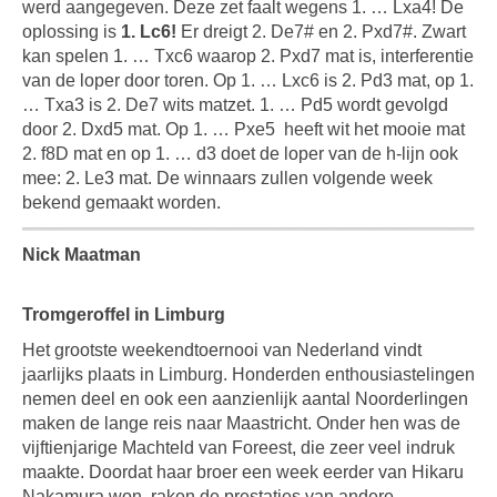
werd aangegeven. Deze zet faalt wegens 1. … Lxa4! De
oplossing is
1. Lc6!
Er dreigt 2. De7# en 2. Pxd7#. Zwart
kan spelen 1. … Txc6 waarop 2. Pxd7 mat is, interferentie
van de loper door toren. Op 1. … Lxc6 is 2. Pd3 mat, op 1.
… Txa3 is 2. De7 wits matzet. 1. … Pd5 wordt gevolgd
door 2. Dxd5 mat. Op 1. … Pxe5
heeft wit het mooie mat
2. f8D mat en op 1. … d3 doet de loper van de h-lijn ook
mee: 2. Le3 mat. De winnaars zullen volgende week
bekend gemaakt worden.
Nick Maatman
Tromgeroffel in Limburg
Het grootste weekendtoernooi van Nederland vindt
jaarlijks plaats in Limburg. Honderden enthousiastelingen
nemen deel en ook een aanzienlijk aantal Noorderlingen
maken de lange reis naar Maastricht. Onder hen was de
vijftienjarige Machteld van Foreest, die zeer veel indruk
maakte. Doordat haar broer een week eerder van Hikaru
Nakamura won, raken de prestaties van andere