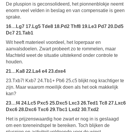
De pluspion is geconsolideerd, het pionnenblokje neemt
enorm veel velden in beslag en van compensatie is geen
sprake.
16…Lg7 17.Lg5 Tde8 18.Pd2 Thf8 19.Le3 Pd7 20.Dd5
Dc7 21.Tab1
Wit heeft materieel voordeel, het loperpaar en
aanvalsdoelen. Zwart probeert zo te rommelen, maar
Machteld weet de situatie uitstekend onder controle te
houden.
21…Ka8 22.La4 e4 23.dxe4
23.Txb7! Kxb7 24.Tb1+ Pb6 25.c5 blijkt nog krachtiger te
zijn. Maar waarom moeilijk doen als het ook makkelijk
kan?
2
3…f4 24.Lc5 Pxc5 25.Dxc5 Lxc3 26.Ted1 Tc8 27.Lxc6
Dxc6 28.Dxc6 Txc6 29.Tbc1 Lxd2 30.Txd2
Het is prijzenswaardig hoe zwart er nog in is geslaagd
om een toreneindspel te bereiken. Toch blijken de
pluspion en activiteit voldoende voor de winst.