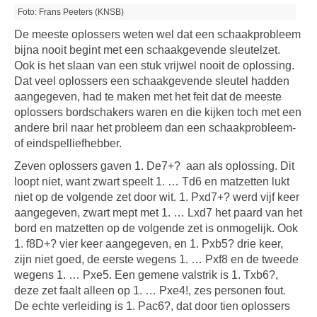
Foto: Frans Peeters (KNSB)
De meeste oplossers weten wel dat een schaakprobleem
bijna nooit begint met een schaakgevende sleutelzet.
Ook is het slaan van een stuk vrijwel nooit de oplossing.
Dat veel oplossers een schaakgevende sleutel hadden
aangegeven, had te maken met het feit dat de meeste
oplossers bordschakers waren en die kijken toch met een
andere bril naar het probleem dan een schaakprobleem-
of eindspelliefhebber.
Zeven oplossers gaven 1. De7+?
aan als oplossing. Dit
loopt niet, want zwart speelt 1. … Td6 en matzetten lukt
niet op de volgende zet door wit. 1. Pxd7+? werd vijf keer
aangegeven, zwart mept met 1. … Lxd7 het paard van het
bord en matzetten op de volgende zet is onmogelijk. Ook
1. f8D+? vier keer aangegeven, en 1. Pxb5? drie keer,
zijn niet goed, de eerste wegens 1. … Pxf8 en de tweede
wegens 1. … Pxe5. Een gemene valstrik is 1. Txb6?,
deze zet faalt alleen op 1. … Pxe4!, zes personen fout.
De echte verleiding is 1. Pac6?, dat door tien oplossers