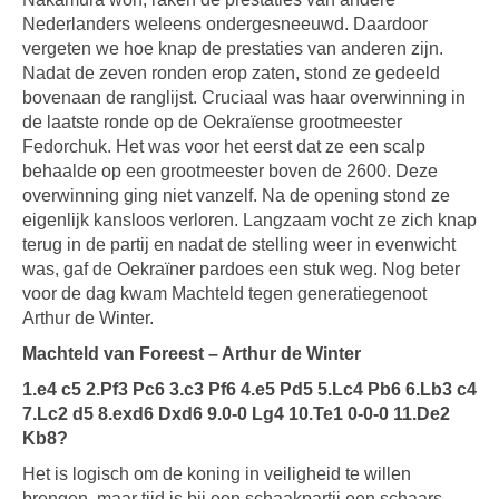
Nederlanders weleens ondergesneeuwd. Daardoor
vergeten we hoe knap de prestaties van anderen zijn.
Nadat de zeven ronden erop zaten, stond ze gedeeld
bovenaan de ranglijst. Cruciaal was haar overwinning in
de laatste ronde op de Oekraïense grootmeester
Fedorchuk. Het was voor het eerst dat ze een scalp
behaalde op een grootmeester boven de 2600. Deze
overwinning ging niet vanzelf. Na de opening stond ze
eigenlijk kansloos verloren. Langzaam vocht ze zich knap
terug in de partij en nadat de stelling weer in evenwicht
was, gaf de Oekraïner pardoes een stuk weg. Nog beter
voor de dag kwam Machteld tegen generatiegenoot
Arthur de Winter.
Machteld van Foreest – Arthur de Winter
1.e4 c5 2.Pf3 Pc6 3.c3 Pf6 4.e5 Pd5 5.Lc4 Pb6 6.Lb3 c4
7.Lc2 d5 8.exd6 Dxd6 9.0-0 Lg4 10.Te1 0-0-0 11.De2
Kb8?
Het is logisch om de koning in veiligheid te willen
brengen, maar tijd is bij een schaakpartij een schaars