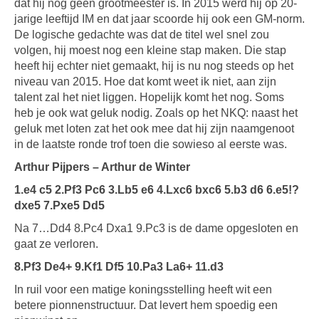
dat hij nog geen grootmeester is. In 2015 werd hij op 20-
jarige leeftijd IM en dat jaar scoorde hij ook een GM-norm.
De logische gedachte was dat de titel wel snel zou
volgen, hij moest nog een kleine stap maken. Die stap
heeft hij echter niet gemaakt, hij is nu nog steeds op het
niveau van 2015. Hoe dat komt weet ik niet, aan zijn
talent zal het niet liggen. Hopelijk komt het nog. Soms
heb je ook wat geluk nodig. Zoals op het NKQ: naast het
geluk met loten zat het ook mee dat hij zijn naamgenoot
in de laatste ronde trof toen die sowieso al eerste was.
Arthur Pijpers – Arthur de Winter
1.e4 c5 2.Pf3 Pc6 3.Lb5 e6 4.Lxc6 bxc6 5.b3 d6 6.e5!?
dxe5 7.Pxe5 Dd5
Na 7…Dd4 8.Pc4 Dxa1 9.Pc3 is de dame opgesloten en
gaat ze verloren.
8.Pf3 De4+ 9.Kf1 Df5 10.Pa3 La6+ 11.d3
In ruil voor een matige koningsstelling heeft wit een
betere pionnenstructuur. Dat levert hem spoedig een