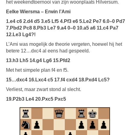
het weekendtoernooi van zijn woonplaats Hilversum.
Eelke Wiersma – Erwin l’Ami
1.e4 c6 2.d4 d5 3.e5 Lf5 4.Pf3 e6 5.Le2 Pe7 6.0–0 Pd7
7.Pbd2 Pc8 8.Pb3 Le7 9.a4 0–0 10.a5 a6 11.c4 Pa7
12.Le3 Lg4?!
L’Ami was mogelijk de theorie vergeten, hoewel hij het
betere 12…dxc4 al eens had gespeeld.
13.h3 Lh5 14.g4 Lg6 15.Pfd2
Met het simpele plan f4 en f5.
15…dxc4 16.Lxc4 c5 17.f4 cxd4 18.Pxd4 Lc5?
Verliest, maar zwart stond al slecht.
19.P2b3 Le4 20.Pxc5 Pxc5