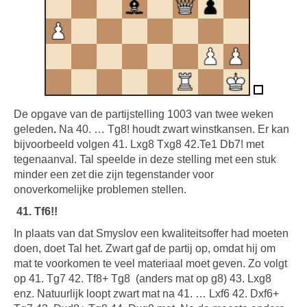
De opgave van de partijstelling 1003 van twee weken
geleden
.
Na 40. … Tg8! houdt zwart winstkansen. Er kan
bijvoorbeeld volgen 41. Lxg8 Txg8 42.Te1 Db7! met
tegenaanval. Tal speelde in deze stelling met een stuk
minder een zet die zijn tegenstander voor
onoverkomelijke problemen stellen.
41. Tf6!!
In plaats van dat Smyslov een kwaliteitsoffer had moeten
doen, doet Tal het. Zwart gaf de partij op, omdat hij om
mat te voorkomen te veel materiaal moet geven. Zo volgt
op 41. Tg7 42. Tf8+ Tg8
(anders mat op g8) 43. Lxg8
enz. Natuurlijk loopt zwart mat na 41. … Lxf6 42. Dxf6+