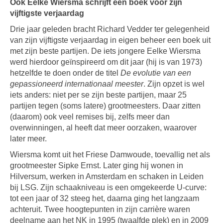
Ook Eelke Wiersma schrijft een boek voor zijn
vijftigste verjaardag
Drie jaar geleden bracht Richard Vedder ter gelegenheid
van zijn vijftigste verjaardag in eigen beheer een boek uit
met zijn beste partijen. De iets jongere Eelke Wiersma
werd hierdoor geïnspireerd om dit jaar (hij is van 1973)
hetzelfde te doen onder de titel
De evolutie van een
gepassioneerd internationaal meester
. Zijn opzet is wel
iets anders: niet per se zijn beste partijen, maar 25
partijen tegen (soms latere) grootmeesters. Daar zitten
(daarom) ook veel remises bij, zelfs meer dan
overwinningen, al heeft dat meer oorzaken, waarover
later meer.
Wiersma komt uit het Friese Damwoude, toevallig net als
grootmeester Sipke Ernst. Later ging hij wonen in
Hilversum, werken in Amsterdam en schaken in Leiden
bij LSG. Zijn schaakniveau is een omgekeerde U-curve:
tot een jaar of 32 steeg het, daarna ging het langzaam
achteruit. Twee hoogtepunten in zijn carrière waren
deelname aan het NK in 1995 (twaalfde plek) en in 2009