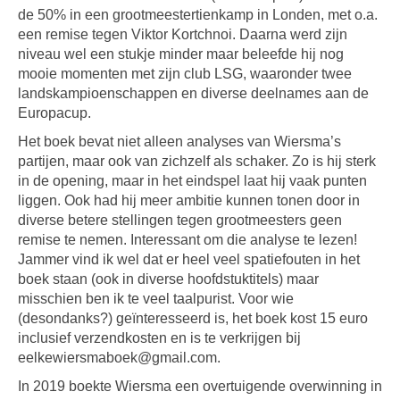
de 50% in een grootmeestertienkamp in Londen, met o.a.
een remise tegen Viktor Kortchnoi. Daarna werd zijn
niveau wel een stukje minder maar beleefde hij nog
mooie momenten met zijn club LSG, waaronder twee
landskampioenschappen en diverse deelnames aan de
Europacup.
Het boek bevat niet alleen analyses van Wiersma’s
partijen, maar ook van zichzelf als schaker. Zo is hij sterk
in de opening, maar in het eindspel laat hij vaak punten
liggen. Ook had hij meer ambitie kunnen tonen door in
diverse betere stellingen tegen grootmeesters geen
remise te nemen. Interessant om die analyse te lezen!
Jammer vind ik wel dat er heel veel spatiefouten in het
boek staan (ook in diverse hoofdstuktitels) maar
misschien ben ik te veel taalpurist. Voor wie
(desondanks?) geïnteresseerd is, het boek kost 15 euro
inclusief verzendkosten en is te verkrijgen bij
eelkewiersmaboek@gmail.com.
In 2019 boekte Wiersma een overtuigende overwinning in