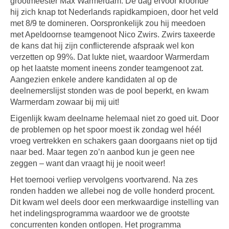
grootmeester Max Warmerdam. De dag ervoor kroonde
hij zich knap tot Nederlands rapidkampioen, door het veld
met 8/9 te domineren. Oorspronkelijk zou hij meedoen
met Apeldoornse teamgenoot Nico Zwirs. Zwirs taxeerde
de kans dat hij zijn conflicterende afspraak wel kon
verzetten op 99%. Dat lukte niet, waardoor Warmerdam
op het laatste moment ineens zonder teamgenoot zat.
Aangezien enkele andere kandidaten al op de
deelnemerslijst stonden was de pool beperkt, en kwam
Warmerdam zowaar bij mij uit!
Eigenlijk kwam deelname helemaal niet zo goed uit. Door
de problemen op het spoor moest ik zondag wel héél
vroeg vertrekken en schakers gaan doorgaans niet op tijd
naar bed. Maar tegen zo’n aanbod kun je geen nee
zeggen – want dan vraagt hij je nooit weer!
Het toernooi verliep vervolgens voortvarend. Na zes
ronden hadden we allebei nog de volle honderd procent.
Dit kwam wel deels door een merkwaardige instelling van
het indelingsprogramma waardoor we de grootste
concurrenten konden ontlopen. Het programma