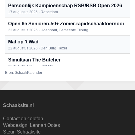
Persoonlijk Kampioenschap RSB/RSB Open 2026
17 augustus 2026 · Rotterdam
Open 6e Senioren-50+ Zomer-rapidschaaktoernooi
22 augustus 2026 · Udenhout, Gemeente Tilburg
Mat op ‘t Wad
22 augustus 2026 · Den Burg, Texel
Simultaan The Butcher
22 augustus 2026 · Utrecht
Bron: SchaakKalender
2e Utrechts kroegloperstoernooi
23 augustus 2026 · Utrecht
Open Eemlandtoernooi 2026
25 augustus 2026 · Bunschoten-Spakenburg
Schaaksite.nl
DSC Girls Night
Contact en colofon
27 augustus 2026 · Delft
Webdesign:
Lennart Ootes
Steun Schaaksite
KC Open