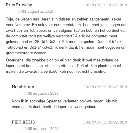
Frits Fritschy
LOGIN OM TE REAGEREN
04 augustus 2023
Tsja, de wegen des Heren zijn duister en zelden aangenaam, zeker
voor Nestorov. En ook voor commentatoren: hoe moet je uitleggen dat
zwart Lb7 en Tc8 speelt en vervolgens Ta8 en Lc8, en het oordeel van
de computer toch nauwelijks verandert? Als ik de computer moet
geloven, had wit 26.Dd1 Da3 27.Pf4 moeten spelen. Dus Lc8-b7-c8,
Ta8-c8-a8 en Dd1-a4-b3-d1. Ik denk dat ik het maar moet opgeven om
grootmeester te worden.
Overigens, die zwakke pion op e6 valt denk ik wel mee zolang de
loper op e4 kan slaan: steriele zetten als Pg3 of f3 in plaats van c4
maken die zwakte na e6 dxe6 fxe6 nou niet echt vreselijk.
Hendrikom
LOGIN OM TE REAGEREN
05 augustus 2023
Kom ik in sommige Spaanse varianten ook wel tegen. Als wit
eenmaal d5 doet, heeft de loper zijn werk gedaan.
PIET KUIJS
LOGIN OM TE REAGEREN
05 augustus 2023