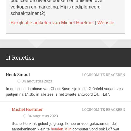
publiceerde diverse boeken en artikelen over
verkopen en marketing. Hij is gediplomeerd
schaaktrainer (2).
Bekijk alle artikelen van Michel Hoetmer
|
Website
11 Reacties
Henk Smout
LOGIN OM TE REAGEREN
04 augustus 2023
In de online database van ChessBase zijn in die Grünfeld-variant zes
partijen na 14.d5, in alle zes is het zwarte antwoord 14… Ld7.
Michel Hoetmer
LOGIN OM TE REAGEREN
04 augustus 2023
Beste Henk, ik geloof je graag. Ik heb er voor gekozen om de
aantekeningen klein te
houden.Mijn
computer vond ook Ld7 wat