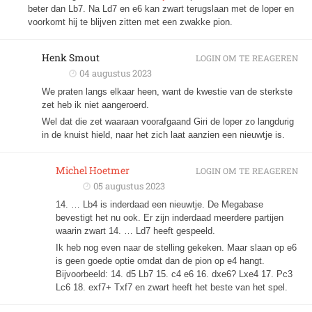
beter dan Lb7. Na Ld7 en e6 kan zwart terugslaan met de loper en
voorkomt hij te blijven zitten met een zwakke pion.
Henk Smout
LOGIN OM TE REAGEREN
04 augustus 2023
We praten langs elkaar heen, want de kwestie van de sterkste
zet heb ik niet aangeroerd.
Wel dat die zet waaraan voorafgaand Giri de loper zo langdurig
in de knuist hield, naar het zich laat aanzien een nieuwtje is.
Michel Hoetmer
LOGIN OM TE REAGEREN
05 augustus 2023
14. … Lb4 is inderdaad een nieuwtje. De Megabase
bevestigt het nu ook. Er zijn inderdaad meerdere partijen
waarin zwart 14. … Ld7 heeft gespeeld.
Ik heb nog even naar de stelling gekeken. Maar slaan op e6
is geen goede optie omdat dan de pion op e4 hangt.
Bijvoorbeeld: 14. d5 Lb7 15. c4 e6 16. dxe6? Lxe4 17. Pc3
Lc6 18. exf7+ Txf7 en zwart heeft het beste van het spel.