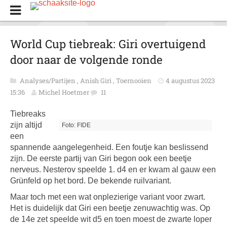
World Cup tiebreak: Giri overtuigend
door naar de volgende ronde
Analyses/Partijen
,
Anish Giri
,
Toernooien
4 augustus 2023
15:36
Michel Hoetmer
11
Tiebreaks
zijn altijd
Foto: FIDE
een
spannende aangelegenheid. Een foutje kan beslissend
zijn. De eerste partij van Giri begon ook een beetje
nerveus. Nesterov speelde 1. d4 en er kwam al gauw een
Grünfeld op het bord. De bekende ruilvariant.
Maar toch met een wat onplezierige variant voor zwart.
Het is duidelijk dat Giri een beetje zenuwachtig was. Op
de 14e zet speelde wit d5 en toen moest de zwarte loper