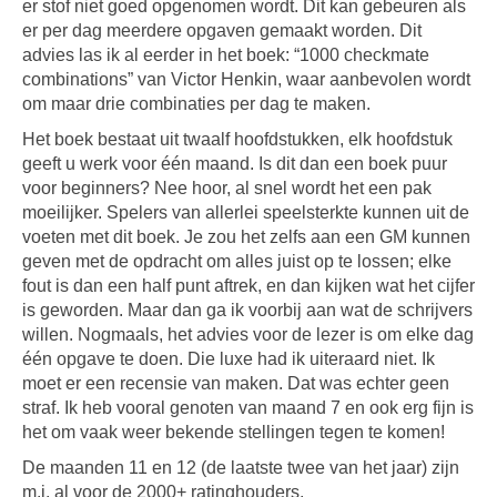
er stof niet goed opgenomen wordt. Dit kan gebeuren als
er per dag meerdere opgaven gemaakt worden. Dit
advies las ik al eerder in het boek: “1000 checkmate
combinations” van Victor Henkin, waar aanbevolen wordt
om maar drie combinaties per dag te maken.
Het boek bestaat uit twaalf hoofdstukken, elk hoofdstuk
geeft u werk voor één maand. Is dit dan een boek puur
voor beginners? Nee hoor, al snel wordt het een pak
moeilijker. Spelers van allerlei speelsterkte kunnen uit de
voeten met dit boek. Je zou het zelfs aan een GM kunnen
geven met de opdracht om alles juist op te lossen; elke
fout is dan een half punt aftrek, en dan kijken wat het cijfer
is geworden. Maar dan ga ik voorbij aan wat de schrijvers
willen. Nogmaals, het advies voor de lezer is om elke dag
één opgave te doen. Die luxe had ik uiteraard niet. Ik
moet er een recensie van maken. Dat was echter geen
straf. Ik heb vooral genoten van maand 7 en ook erg fijn is
het om vaak weer bekende stellingen tegen te komen!
De maanden 11 en 12 (de laatste twee van het jaar) zijn
m.i. al voor de 2000+ ratinghouders.