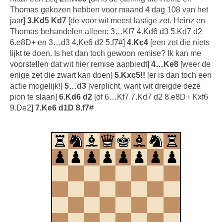
Thomas gekozen hebben voor maand 4 dag 108 van het
jaar]
3.Kd5 Kd7
[de voor wit meest lastige zet. Heinz en
Thomas behandelen alleen: 3…Kf7 4.Kd6 d3 5.Kd7 d2
6.e8D+ en 3…d3 4.Ke6 d2 5.f7#]
4.Kc4
[een zet die niets
lijkt te doen. Is het dan toch gewoon remise? Ik kan me
voorstellen dat wit hier remise aanbiedt]
4…Ke8
[weer de
enige zet die zwart kan doen]
5.Kxc5!!
[er is dan toch een
actie mogelijk!]
5…d3
[verplicht, want wit dreigde deze
pion te slaan]
6.Kd6 d2
[of 6…Kf7 7.Kd7 d2 8.e8D+ Kxf6
9.De2]
7.Ke6 d1D 8.f7#