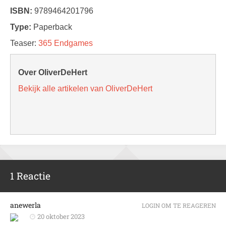
ISBN:
9789464201796
Type:
Paperback
Teaser:
365 Endgames
Over OliverDeHert
Bekijk alle artikelen van OliverDeHert
1 Reactie
anewerla
LOGIN OM TE REAGEREN
20 oktober 2023