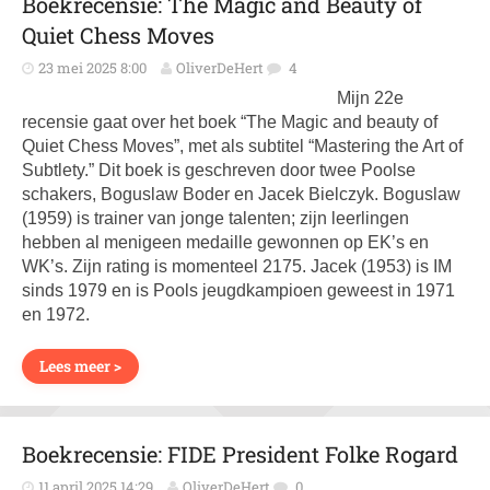
Boekrecensie: The Magic and Beauty of
Quiet Chess Moves
23 mei 2025 8:00
OliverDeHert
4
Mijn 22e
recensie gaat over het boek “The Magic and beauty of
Quiet Chess Moves”, met als subtitel “Mastering the Art of
Subtlety.” Dit boek is geschreven door twee Poolse
schakers, Boguslaw Boder en Jacek Bielczyk. Boguslaw
(1959) is trainer van jonge talenten; zijn leerlingen
hebben al menigeen medaille gewonnen op EK’s en
WK’s. Zijn rating is momenteel 2175. Jacek (1953) is IM
sinds 1979 en is Pools jeugdkampioen geweest in 1971
en 1972.
Lees meer >
Boekrecensie: FIDE President Folke Rogard
11 april 2025 14:29
OliverDeHert
0