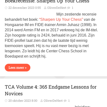
Boekrecensie: Sharpen Up Your Chess
22 december 2023 0:55
OliverDeHert
1
Mijn zestiende recensie
behandelt het boek:
“Sharpen Up Your Chess”
van de
Hongaarse IM en FIDE-trainer Armin Juhasz (1998). In
2014 werd Armin FM en in 2017 verkreeg hij de IM-titel.
Zijn hoogste rating is 2424, behaald in juni 2016. Zijn
FIDE-profiel laat zien dat hij de laatste tijd weinig
toernooien speelt. Hij is nu vast meer bezig is met
lesgeven. Zo leidt hij de Center Chess School in
Boedapest en schrijft hij.
Lees meer >
TCA Volume 4: 365 Endgame Lessons for
Novices
20 oktober 2023 8:00
OliverDeHert
1