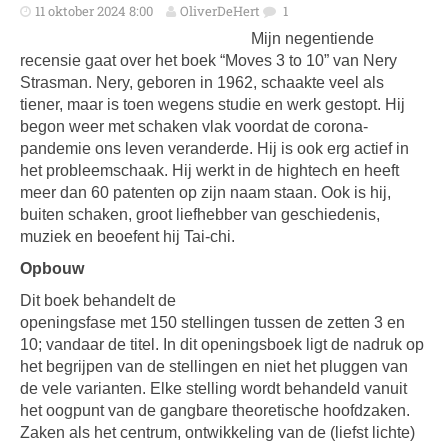
11 oktober 2024 8:00
OliverDeHert
1
Mijn negentiende
recensie gaat over het boek “Moves 3 to 10” van Nery
Strasman. Nery, geboren in 1962, schaakte veel als
tiener, maar is toen wegens studie en werk gestopt. Hij
begon weer met schaken vlak voordat de corona­
pandemie ons leven veranderde. Hij is ook erg actief in
het probleem­schaak. Hij werkt in de hightech en heeft
meer dan 60 patenten op zijn naam staan. Ook is hij,
buiten schaken, groot liefhebber van geschiedenis,
muziek en beoefent hij Tai-chi.
Opbouw
Dit boek behandelt de
openingsfase met 150 stellingen tussen de zetten 3 en
10; vandaar de titel. In dit openingsboek ligt de nadruk op
het begrijpen van de stellingen en niet het pluggen van
de vele varianten. Elke stelling wordt behandeld vanuit
het oogpunt van de gangbare theoretische hoofdzaken.
Zaken als het centrum, ontwikkeling van de (liefst lichte)