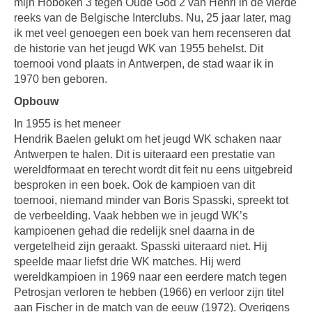
mijn Hoboken 3 tegen Oude God 2 van Henri in de vierde
reeks van de Belgische Interclubs. Nu, 25 jaar later, mag
ik met veel genoegen een boek van hem recenseren dat
de historie van het jeugd WK van 1955 behelst. Dit
toernooi vond plaats in Antwerpen, de stad waar ik in
1970 ben geboren.
Opbouw
In 1955 is het meneer
Hendrik Baelen gelukt om het jeugd WK schaken naar
Antwerpen te halen. Dit is uiteraard een prestatie van
wereldformaat en terecht wordt dit feit nu eens uitgebreid
besproken in een boek. Ook de kampioen van dit
toernooi, niemand minder van Boris Spasski, spreekt tot
de verbeelding. Vaak hebben we in jeugd WK’s
kampioenen gehad die redelijk snel daarna in de
vergetelheid zijn geraakt. Spasski uiteraard niet. Hij
speelde maar liefst drie WK matches. Hij werd
wereldkampioen in 1969 naar een eerdere match tegen
Petrosjan verloren te hebben (1966) en verloor zijn titel
aan Fischer in de match van de eeuw (1972). Overigens