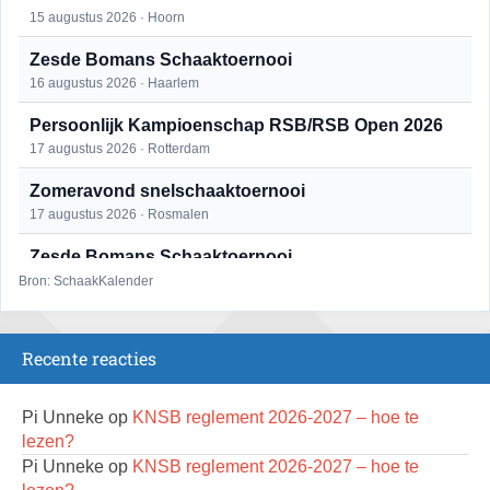
15 augustus 2026 · Hoorn
Zesde Bomans Schaaktoernooi
16 augustus 2026 · Haarlem
Persoonlijk Kampioenschap RSB/RSB Open 2026
17 augustus 2026 · Rotterdam
Zomeravond snelschaaktoernooi
17 augustus 2026 · Rosmalen
Zesde Bomans Schaaktoernooi
17 augustus 2026 · Haarlem
Bron: SchaakKalender
Zomeravond snelschaaktoernooi
18 augustus 2026 · Rosmalen
Recente reacties
Persoonlijk Kampioenschap RSB/RSB Open 2026
18 augustus 2026 · Rotterdam
Pi Unneke
op
KNSB reglement 2026-2027 – hoe te
lezen?
Mat op ‘t Wad
Pi Unneke
op
KNSB reglement 2026-2027 – hoe te
22 augustus 2026 · Den Burg, Texel