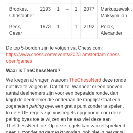
Brookes,
2193
1
–
1
2077
Markuszewski,
Christopher
Maksymilian
Becx,
1973
1
–
1
2192
Polak,
Cesar
Alexander
De top 5-borden zijn te volgen via Chess.com:
https://www.chess.com/events/2023-amsterdam-chess-
open/games
Waar is TheChessNerd?
We kregen al vragen waarom
TheChessNerd
deze ronde
niet live te volgen is. Dat zit zo. Wanneer er een oneven
aantal deelnemers zijn voor een bepaalde ronde, dan
krijgt de deelnemer die onderaan de ranglijst staat een
zogeheten
pairing bye
, een gratis punt zonder te spelen.
In de FIDE-regels zijn vuistregels opgenomen om deze
pairing byes toe te wijzen en helaas viel deze aan
TheChessNerd toe. Op deze regels kan vanzelfsprekend
geen uitzondering gemaakt worden, ook niet in het geval