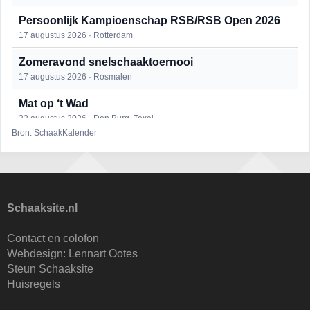
Persoonlijk Kampioenschap RSB/RSB Open 2026
17 augustus 2026 · Rotterdam
Zomeravond snelschaaktoernooi
17 augustus 2026 · Rosmalen
Mat op ‘t Wad
22 augustus 2026 · Den Burg, Texel
Bron: SchaakKalender
Open 6e Senioren-50+ Zomer-rapidschaaktoernooi
22 augustus 2026 · Udenhout, Gemeente Tilburg
Simultaan The Butcher
22 augustus 2026 · Utrecht
Schaaksite.nl
2e Utrechts kroegloperstoernooi
Contact en colofon
23 augustus 2026 · Utrecht
Webdesign:
Lennart Ootes
Steun Schaaksite
Open Eemlandtoernooi 2026
Huisregels
25 augustus 2026 · Bunschoten-Spakenburg