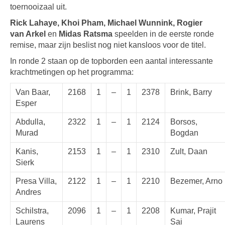
toernooizaal uit.
Rick Lahaye, Khoi Pham, Michael Wunnink, Rogier
van Arkel
en
Midas Ratsma
speelden in de eerste ronde
remise, maar zijn beslist nog niet kansloos voor de titel.
In ronde 2 staan op de topborden een aantal interessante
krachtmetingen op het programma:
Van Baar,
2168
1
–
1
2378
Brink, Barry
Esper
Abdulla,
2322
1
–
1
2124
Borsos,
Murad
Bogdan
Kanis,
2153
1
–
1
2310
Zult, Daan
Sierk
Presa Villa,
2122
1
–
1
2210
Bezemer, Arno
Andres
Schilstra,
2096
1
–
1
2208
Kumar, Prajit
Laurens
Sai