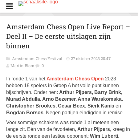
Amsterdam Chess Open Live Report –
Deel II – De eerste uitslagen zijn
binnen
Amsterdam Chess Festival
27 oktober 2023 20:47
Martin Blom
0
In ronde 1 van het
Amsterdam Chess Open
2023
hebben 18 spelers in Groep A het volle punt kunnen
bijschrijven. Onder hen:
Arthur Pijpers, Barry Brink,
Murad Abdulla, Arno Bezemer, Anna Warakomska,
Christopher Brookes, Cesar Becx, Sierk Kanis
en
Bogdan Borsos
. Negen partijen eindigden in remise.
Voor sommige schakers was ronde 1 al meteen een
lange zit. Eén van de favorieten,
Arthur Pijpers
, kreeg in
de eerste ronde een lastige opponent:
Wim Luberti
,