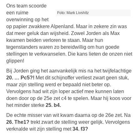
Ons team scoorde
een ruime
Foto: Mark Livshitz
overwinning op het
op papier zwakkere Alpenland. Maar in zekere zin was
dat meer geluk dan wijsheid. Zowel Jorden als Max
kwamen beiden verloren te staan. Maar hun
tegenstanders waren zo bereidwillig om hun goede
stellingen te verkwanselen. Die kans lieten de onzen niet
glippen!
Bij Jorden ging het aanvankelijk mis na het twijfelachtige
20. … Pc5?!
Met dit schijnoffer verliest zwart geen stuk,
maar zijn stelling werd er bepaald niet beter op.
Vervolgens had wit zijn loper actief mee kunnen laten
doen door op de 25e zet c4 te spelen. Maar hij koos voor
het minder sterke
25. b4.
De echte misser van wit kwam daarna op de 26e zet. Na
26. The1?
trekt zwart de stelling weer gelijk. Vervolgens
verknalde wit zijn stelling met
34. f3?