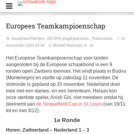
Europees Teamkampioenschap
Analyses/Partijen
,
EK/WK jeugd/junioren
,
Toernooien
13
november 2023 23:34
Michel Hoetmer
14
Het Europese Teamkampioenschap voor landen
aangesloten bij de Europese schaakbond is een 9
ronden open Zwitsers toernooi. Het vindt plaats in Budva
(Montenegro) en startte op zaterdag 11 november. De
slotronde is gepland op 20 november. Nederland doet
mee met een dames- en een herenteam. Helaas kon
onze sterkste speler, Anish Giri, niet meedoen omdat hij
deelnemt aan
de Sinquefield Cup in St. Louis
(van 19/11
tot en met 3/12).
1e Ronde
Heren: Zwitserland – Nederland 1 – 3