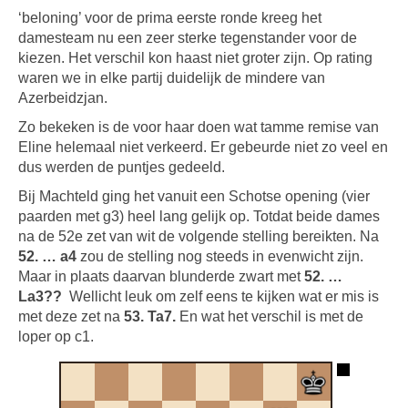
‘beloning’ voor de prima eerste ronde kreeg het
damesteam nu een zeer sterke tegenstander voor de
kiezen. Het verschil kon haast niet groter zijn. Op rating
waren we in elke partij duidelijk de mindere van
Azerbeidzjan.
Zo bekeken is de voor haar doen wat tamme remise van
Eline helemaal niet verkeerd. Er gebeurde niet zo veel en
dus werden de puntjes gedeeld.
Bij Machteld ging het vanuit een Schotse opening (vier
paarden met g3) heel lang gelijk op. Totdat beide dames
na de 52e zet van wit de volgende stelling bereikten. Na
52. … a4
zou de stelling nog steeds in evenwicht zijn.
Maar in plaats daarvan blunderde zwart met
52. …
La3??
Wellicht leuk om zelf eens te kijken wat er mis is
met deze zet na
53. Ta7.
En wat het verschil is met de
loper op c1.