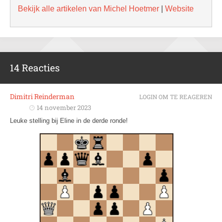
Bekijk alle artikelen van Michel Hoetmer
|
Website
14 Reacties
Dimitri Reinderman
LOGIN OM TE REAGEREN
14 november 2023
Leuke stelling bij Eline in de derde ronde!