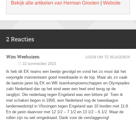
Bekijk alle artikelen van Herman Grooten
|
Website
2 Reacties
Wim Weehuizen
LOGIN OM TE REAGEREN
22 november 2023
Ik heb dit EK teams een beetje gevolgd en vond het zo mooi dat het
verjongde mannenteam goed meedraaide in de top. Maar als zo vaak
de laatste jaren bij EK en WK teamkampioenschappen en Olympiades
zakt Nederland dan op het eind weer een heel eind terug op de
ranglijst. Die nederlaag tegen Engeland was een bittere pil. Toen ik
met schaken begon in 1958, won Nederland nog de tweedaagse
landenwedstrijd in Vlissingen tegen Engeland aan 10 borden met 11-9.
En de jaren daarvoor met 12 1/2 – 7 1/2 en 13 1/2 – 6 1/2. Maar de
rollen zijn nu wel omgedraaid. Dank voor de verslaggeving!