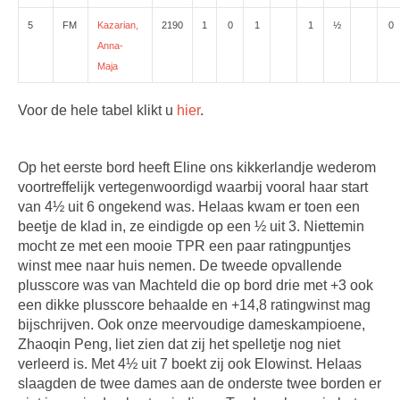
5
FM
Kazarian,
2190
1
0
1
1
½
0
Anna-
Maja
Voor de hele tabel klikt u
hier
.
Op het eerste bord heeft Eline ons kikkerlandje wederom
voortreffelijk vertegenwoordigd waarbij vooral haar start
van 4½ uit 6 ongekend was. Helaas kwam er toen een
beetje de klad in, ze eindigde op een ½ uit 3. Niettemin
mocht ze met een mooie TPR een paar ratingpuntjes
winst mee naar huis nemen. De tweede opvallende
plusscore was van Machteld die op bord drie met +3 ook
een dikke plusscore behaalde en +14,8 ratingwinst mag
bijschrijven. Ook onze meervoudige dameskampioene,
Zhaoqin Peng, liet zien dat zij het spelletje nog niet
verleerd is. Met 4½ uit 7 boekt zij ook Elowinst. Helaas
slaagden de twee dames aan de onderste twee borden er