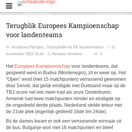
Terugblik Europees Kampioenschap
voor landenteams
Analyses/Partijen
,
Olympiade en EK landenteams
21
november 2023 14:24
Herman Grooten
2
Het
Europees Kampioenschap
voor landenteams, dat
gespeeld werd in Budva (Montenegro), zit er weer op. Het
“Open” werd (met 15 matchpunten) verrassend gewonnen
door Servië, dat gelijk eindigde met Duitsland maar op de
TB2-score net iets meer had als onze Oosterburen.
Armenië had twee matchpunten minder en eindigde op
de ongedeeld derde plaats. Nederland stelde teleur met
de 21ste plek (eigenlijk gedeeld 16de t/m 24ste).
Bij de dames kwam er ook een verrassende winnaar uit
de bus. Bulgarije won met 16 matchpunten en bleef