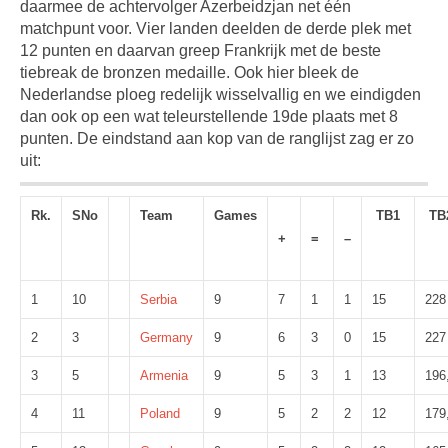
daarmee de achtervolger Azerbeidzjan net één
matchpunt voor. Vier landen deelden de derde plek met
12 punten en daarvan greep Frankrijk met de beste
tiebreak de bronzen medaille. Ook hier bleek de
Nederlandse ploeg redelijk wisselvallig en we eindigden
dan ook op een wat teleurstellende 19de plaats met 8
punten. De eindstand aan kop van de ranglijst zag er zo
uit:
Rk.
SNo
Team
Games
TB1
TB
+
=
–
1
10
Serbia
9
7
1
1
15
228
2
3
Germany
9
6
3
0
15
227
3
5
Armenia
9
5
3
1
13
196
4
11
Poland
9
5
2
2
12
179