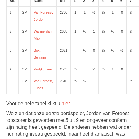
Bo.
Name
Rtg
1
2
3
4
5
6
7
1
GM
Van Foreest,
2700
1
1
½
½
1
0
½
Jorden
2
GM
Warmerdam,
2638
1
½
1
½
½
0
½
Max
3
GM
Bok,
2621
½
0
½
½
½
½
Benjamin
4
GM
Vrolijk, Liam
2569
½
½
½
1
0
5
GM
Van Foreest,
2540
½
½
½
Lucas
Voor de hele tabel klikt u
hier
.
We zien dat onze eerste bordspeler, Jorden van Foreest
topscorer is geworden met 5 uit 9 en ongeveer conform
zijn rating heeft gespeeld. De anderen hebben wat onder
hun ratingniveau gespeeld, maar heel dramatisch was