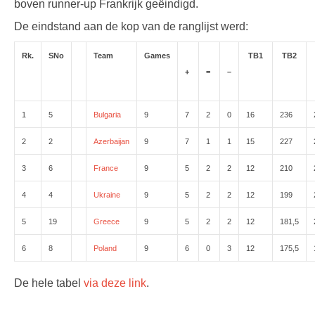
boven runner-up Frankrijk geëindigd.
De eindstand aan de kop van de ranglijst werd:
Rk.
SNo
Team
Games
TB1
TB2
+
=
–
1
5
Bulgaria
9
7
2
0
16
236
2
2
Azerbaijan
9
7
1
1
15
227
3
6
France
9
5
2
2
12
210
4
4
Ukraine
9
5
2
2
12
199
5
19
Greece
9
5
2
2
12
181,5
6
8
Poland
9
6
0
3
12
175,5
De hele tabel
via deze link
.