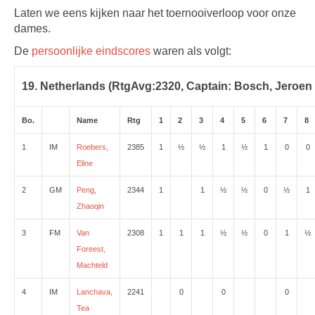
Laten we eens kijken naar het toernooiverloop voor onze
dames.
De
persoonlijke eindscores
waren als volgt:
19. Netherlands (RtgAvg:2320, Captain: Bosch, Jeroen /
Bo.
Name
Rtg
1
2
3
4
5
6
7
8
1
IM
Roebers,
2385
1
½
½
1
½
1
0
0
Eline
2
GM
Peng,
2344
1
1
½
½
0
½
1
Zhaoqin
3
FM
Van
2308
1
1
1
½
½
0
1
½
Foreest,
Machteld
4
IM
Lanchava,
2241
0
0
0
Tea