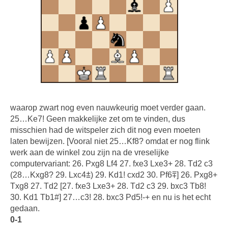
waarop zwart nog even nauwkeurig moet verder gaan.
25…Ke7! Geen makkelijke zet om te vinden, dus
misschien had de witspeler zich dit nog even moeten
laten bewijzen. [Vooral niet 25…Kf8? omdat er nog flink
werk aan de winkel zou zijn na de vreselijke
computervariant: 26. Pxg8 Lf4 27. fxe3 Lxe3+ 28. Td2 c3
(28…Kxg8? 29. Lxc4⩲) 29. Kd1! cxd2 30. Pf6⩱] 26. Pxg8+
Txg8 27. Td2 [27. fxe3 Lxe3+ 28. Td2 c3 29. bxc3 Tb8!
30. Kd1 Tb1#] 27…c3! 28. bxc3 Pd5!-+ en nu is het echt
gedaan.
0-1