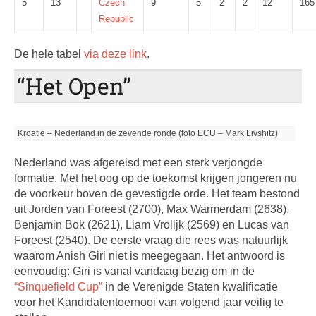
5
13
Czech
9
5
2
2
12
165
Republic
De hele tabel
via deze link
.
“Het Open”
Kroatië – Nederland in de zevende ronde (foto ECU – Mark Livshitz)
Nederland was afgereisd met een sterk verjongde
formatie. Met het oog op de toekomst krijgen jongeren nu
de voorkeur boven de gevestigde orde. Het team bestond
uit Jorden van Foreest (2700), Max Warmerdam (2638),
Benjamin Bok (2621), Liam Vrolijk (2569) en Lucas van
Foreest (2540). De eerste vraag die rees was natuurlijk
waarom Anish Giri niet is meegegaan. Het antwoord is
eenvoudig: Giri is vanaf vandaag bezig om in de
“Sinquefield Cup”
in de Verenigde Staten kwalificatie
voor het Kandidatentoernooi van volgend jaar veilig te