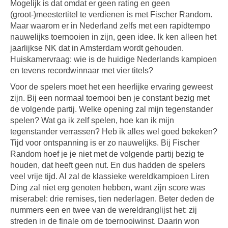
Mogelijk is dat omdat er geen rating en geen
(groot-)meestertitel te verdienen is met Fischer Random.
Maar waarom er in Nederland zelfs met een rapidtempo
nauwelijks toernooien in zijn, geen idee. Ik ken alleen het
jaarlijkse NK dat in Amsterdam wordt gehouden.
Huiskamervraag: wie is de huidige Nederlands kampioen
en tevens recordwinnaar met vier titels?
Voor de spelers moet het een heerlijke ervaring geweest
zijn. Bij een normaal toernooi ben je constant bezig met
de volgende partij. Welke opening zal mijn tegenstander
spelen? Wat ga ik zelf spelen, hoe kan ik mijn
tegenstander verrassen? Heb ik alles wel goed bekeken?
Tijd voor ontspanning is er zo nauwelijks. Bij Fischer
Random hoef je je niet met de volgende partij bezig te
houden, dat heeft geen nut. En dus hadden de spelers
veel vrije tijd. Al zal de klassieke wereldkampioen Liren
Ding zal niet erg genoten hebben, want zijn score was
miserabel: drie remises, tien nederlagen. Beter deden de
nummers een en twee van de wereldranglijst het: zij
streden in de finale om de toernooiwinst. Daarin won