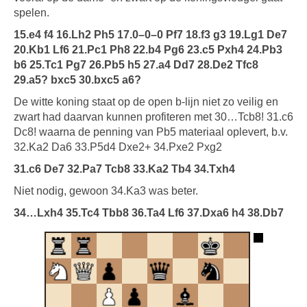
spelen.
15.e4 f4 16.Lh2 Ph5 17.0–0–0 Pf7 18.f3 g3 19.Lg1 De7
20.Kb1 Lf6 21.Pc1 Ph8 22.b4 Pg6 23.c5 Pxh4 24.Pb3
b6 25.Tc1 Pg7 26.Pb5 h5 27.a4 Dd7 28.De2 Tfc8
29.a5? bxc5 30.bxc5 a6?
De witte koning staat op de open b-lijn niet zo veilig en
zwart had daarvan kunnen profiteren met 30…Tcb8! 31.c6
Dc8! waarna de penning van Pb5 materiaal oplevert, b.v.
32.Ka2 Da6 33.P5d4 Dxe2+ 34.Pxe2 Pxg2
31.c6 De7 32.Pa7 Tcb8 33.Ka2 Tb4 34.Txh4
Niet nodig, gewoon 34.Ka3 was beter.
34…Lxh4 35.Tc4 Tbb8 36.Ta4 Lf6 37.Dxa6 h4 38.Db7