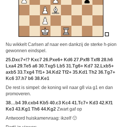
Nu wikkelt Carlsen af naar een dankzij de sterke h-pion
gewonnen eindspel.
25.Dxc7+!? Kxc7 26.Pxe6+ Kd6 27.Pxf8 Txf8 28.h6
Lxa4 29.Te5 a6 30.Txg5 Lb5 31.Tg6+ Kd7 32.Lxb5+
axb5 33.Txg4 Tf1+ 34.Kd2 Tf2+ 35.Kd1 Th2 36.Tg7+
Kc6 37.h7 b6 38.Ke1
De rest is simpel: de koning wil naar g8 via g1 en dan
promoveren.
38…b4 39.cxb4 Kb5 40.c3 Kc4 41.Tc7+ Kd3 42.Kf1
Ke3 43.Kg1 Th6 44.Kg2
Zwart gaf op
Antwoord huiskamervraag: ikzelf 🙂