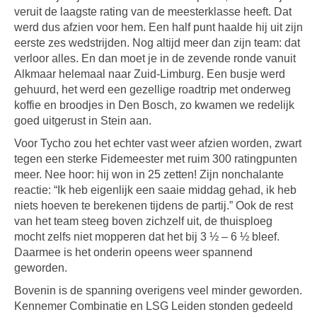
veruit de laagste rating van de meesterklasse heeft. Dat
werd dus afzien voor hem. Een half punt haalde hij uit zijn
eerste zes wedstrijden. Nog altijd meer dan zijn team: dat
verloor alles. En dan moet je in de zevende ronde vanuit
Alkmaar helemaal naar Zuid-Limburg. Een busje werd
gehuurd, het werd een gezellige roadtrip met onderweg
koffie en broodjes in Den Bosch, zo kwamen we redelijk
goed uitgerust in Stein aan.
Voor Tycho zou het echter vast weer afzien worden, zwart
tegen een sterke Fidemeester met ruim 300 ratingpunten
meer. Nee hoor: hij won in 25 zetten! Zijn nonchalante
reactie: “Ik heb eigenlijk een saaie middag gehad, ik heb
niets hoeven te berekenen tijdens de partij.” Ook de rest
van het team steeg boven zichzelf uit, de thuisploeg
mocht zelfs niet mopperen dat het bij 3 ½ – 6 ½ bleef.
Daarmee is het onderin opeens weer spannend
geworden.
Bovenin is de spanning overigens veel minder geworden.
Kennemer Combinatie en LSG Leiden stonden gedeeld