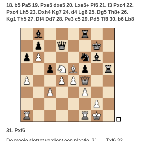
18. b5 Pa5 19. Pxe5 dxe5 20. Lxe5+ Pf6 21. f3 Pxc4 22.
Pxc4 Lh5 23. Dxh4 Kg7 24. d4 Lg6 25. Dg5 Th8+ 26.
Kg1 Th5 27. Df4 Dd7 28. Pe3 c5 29. Pd5 Tf8 30. b6 Lb8
31. Pxf6
De mooie slotzet verdient een plaatje. 31. … Txf6 32.