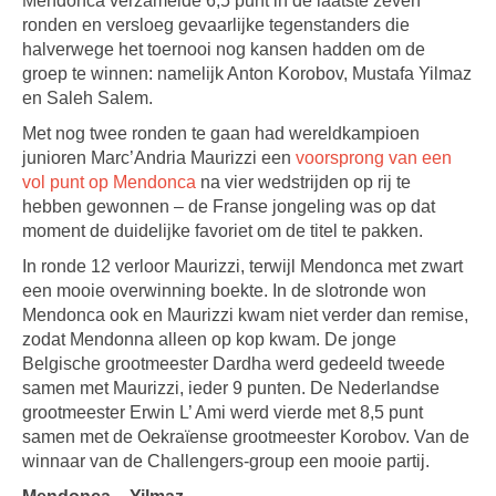
Mendonca verzamelde 6,5 punt in de laatste zeven
ronden en versloeg gevaarlijke tegenstanders die
halverwege het toernooi nog kansen hadden om de
groep te winnen: namelijk Anton Korobov, Mustafa Yilmaz
en Saleh Salem.
Met nog twee ronden te gaan had wereldkampioen
junioren Marc’Andria Maurizzi een
voorsprong van een
vol punt op Mendonca
na vier wedstrijden op rij te
hebben gewonnen – de Franse jongeling was op dat
moment de duidelijke favoriet om de titel te pakken.
In ronde 12 verloor Maurizzi, terwijl Mendonca met zwart
een mooie overwinning boekte. In de slotronde won
Mendonca ook en Maurizzi kwam niet verder dan remise,
zodat Mendonna alleen op kop kwam. De jonge
Belgische grootmeester Dardha werd gedeeld tweede
samen met Maurizzi, ieder 9 punten. De Nederlandse
grootmeester Erwin L’ Ami werd vierde met 8,5 punt
samen met de Oekraïense grootmeester Korobov. Van de
winnaar van de Challengers-group een mooie partij.