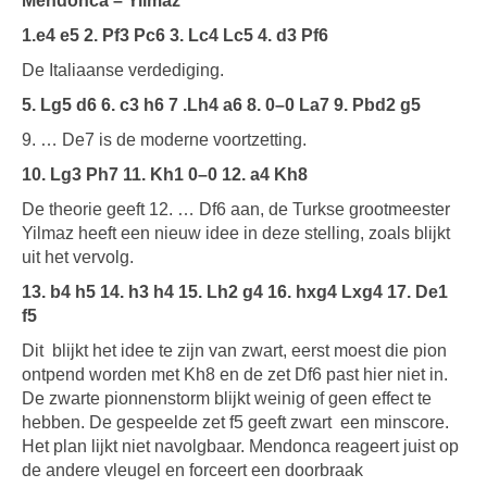
Mendonca – Yilmaz
1.e4 e5 2. Pf3 Pc6 3. Lc4 Lc5 4. d3 Pf6
De Italiaanse verdediging.
5. Lg5 d6 6. c3 h6 7 .Lh4 a6 8. 0–0 La7 9. Pbd2 g5
9. … De7 is de moderne voortzetting.
10. Lg3 Ph7 11. Kh1 0–0 12. a4 Kh8
De theorie geeft 12. … Df6 aan, de Turkse grootmeester
Yilmaz heeft een nieuw idee in deze stelling, zoals blijkt
uit het vervolg.
13. b4 h5 14. h3 h4 15. Lh2 g4 16. hxg4 Lxg4 17. De1
f5
Dit
blijkt het idee te zijn van zwart, eerst moest die pion
ontpend worden met Kh8 en de zet Df6 past hier niet in.
De zwarte pionnenstorm blijkt weinig of geen effect te
hebben. De gespeelde zet f5 geeft zwart
een minscore.
Het plan lijkt niet navolgbaar. Mendonca reageert juist op
de andere vleugel en forceert een doorbraak