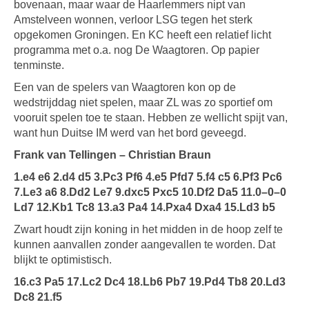
bovenaan, maar waar de Haarlemmers nipt van
Amstelveen wonnen, verloor LSG tegen het sterk
opgekomen Groningen. En KC heeft een relatief licht
programma met o.a. nog De Waagtoren. Op papier
tenminste.
Een van de spelers van Waagtoren kon op de
wedstrijddag niet spelen, maar ZL was zo sportief om
vooruit spelen toe te staan. Hebben ze wellicht spijt van,
want hun Duitse IM werd van het bord geveegd.
Frank van Tellingen – Christian Braun
1.e4 e6 2.d4 d5 3.Pc3 Pf6 4.e5 Pfd7 5.f4 c5 6.Pf3 Pc6
7.Le3 a6 8.Dd2 Le7 9.dxc5 Pxc5 10.Df2 Da5 11.0–0–0
Ld7 12.Kb1 Tc8 13.a3 Pa4 14.Pxa4 Dxa4 15.Ld3 b5
Zwart houdt zijn koning in het midden in de hoop zelf te
kunnen aanvallen zonder aangevallen te worden. Dat
blijkt te optimistisch.
16.c3 Pa5 17.Lc2 Dc4 18.Lb6 Pb7 19.Pd4 Tb8 20.Ld3
Dc8 21.f5