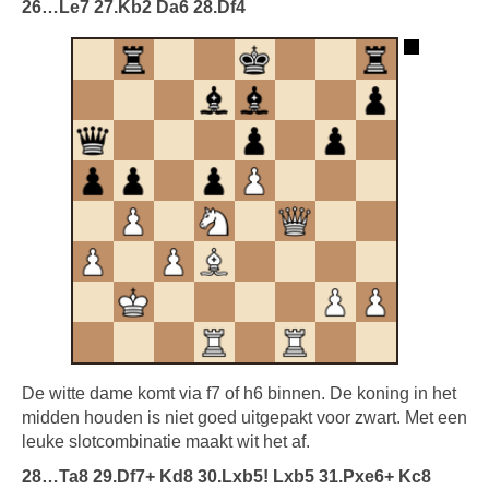
26…Le7 27.Kb2 Da6 28.Df4
De witte dame komt via f7 of h6 binnen. De koning in het
midden houden is niet goed uitgepakt voor zwart. Met een
leuke slotcombinatie maakt wit het af.
28…Ta8 29.Df7+ Kd8 30.Lxb5! Lxb5 31.Pxe6+ Kc8