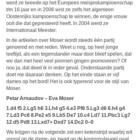
werd ze tweede op het Europees meisjeskampioenschap
t/m 16 jaar en in 2006 wist ze zelfs het algemeen
Oostenrijks kampioenschap te winnen, de enige vrouw
ooit die dat gepresteerd heeft. In 2004 werd ze
Internationaal Meester.
In de artikelen over Moser wordt steeds één partij
genoemd en met reden. Weet u nog, op heel jonge
leeftijd, als een tegenstander maar door bleef spelen, dat
we dan met heel veel pionnen gingen promoveren? Of
nou ja, dat deed ik in ieder geval. Onderstaande partij
doet me daaraan denken. Op het einde staan er vijf
dames op het bord! Het is ook typerend voor de stijl van
Moser.
Petar Arnaudov – Eva Moser
1.d4 f5 2.Lg5 h6 3.Lh4 g5 4.e3 Pf6 5.Lg3 d6 6.h4 g4
7.Ld3 Pc6 8.Pe2 e5 9.Lb5 De7 10.c4 Ld7 11.Pbc3 Lg7
12.d5 Pd8 13.Lxd7+ Dxd7 14.Dc2 0–0
We krijgen na de volgende zet een ketenstrijd waarbij wit
vooral op de dame- en zwart op de koningsvleugel gaat