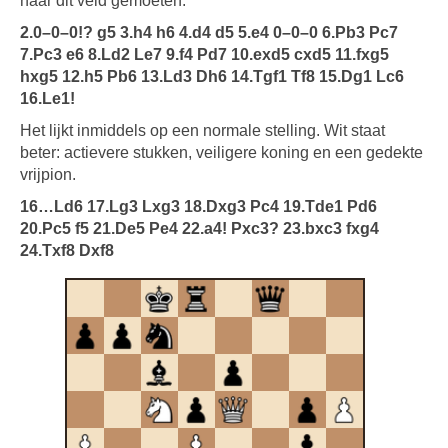
naar dit veld gemoeten.
2.0–0–0!? g5 3.h4 h6 4.d4 d5 5.e4 0–0–0 6.Pb3 Pc7
7.Pc3 e6 8.Ld2 Le7 9.f4 Pd7 10.exd5 cxd5 11.fxg5
hxg5 12.h5 Pb6 13.Ld3 Dh6 14.Tgf1 Tf8 15.Dg1 Lc6
16.Le1!
Het lijkt inmiddels op een normale stelling. Wit staat
beter: actievere stukken, veiligere koning en een gedekte
vrijpion.
16…Ld6 17.Lg3 Lxg3 18.Dxg3 Pc4 19.Tde1 Pd6
20.Pc5 f5 21.De5 Pe4 22.a4! Pxc3? 23.bxc3 fxg4
24.Txf8 Dxf8