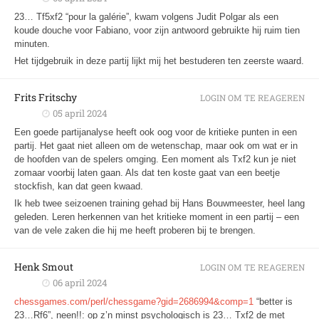
23… Tf5xf2 “pour la galérie”, kwam volgens Judit Polgar als een
koude douche voor Fabiano, voor zijn antwoord gebruikte hij ruim tien
minuten.
Het tijdgebruik in deze partij lijkt mij het bestuderen ten zeerste waard.
Frits Fritschy
LOGIN OM TE REAGEREN
05 april 2024
Een goede partijanalyse heeft ook oog voor de kritieke punten in een
partij. Het gaat niet alleen om de wetenschap, maar ook om wat er in
de hoofden van de spelers omging. Een moment als Txf2 kun je niet
zomaar voorbij laten gaan. Als dat ten koste gaat van een beetje
stockfish, kan dat geen kwaad.
Ik heb twee seizoenen training gehad bij Hans Bouwmeester, heel lang
geleden. Leren herkennen van het kritieke moment in een partij – een
van de vele zaken die hij me heeft proberen bij te brengen.
Henk Smout
LOGIN OM TE REAGEREN
06 april 2024
chessgames.com/perl/chessgame?gid=2686994&comp=1
“better is
23…Rf6”, neen!!: op z’n minst psychologisch is 23… Txf2 de met