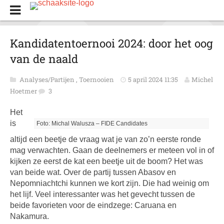
Kandidatentoernooi 2024: door het oog
van de naald
Analyses/Partijen
,
Toernooien
5 april 2024 11:35
Michel
Hoetmer
3
Het
is
Foto: Michal Walusza – FIDE Candidates
altijd een beetje de vraag wat je van zo’n eerste ronde
mag verwachten. Gaan de deelnemers er meteen vol in of
kijken ze eerst de kat een beetje uit de boom? Het was
van beide wat. Over de partij tussen Abasov en
Nepomniachtchi kunnen we kort zijn. Die had weinig om
het lijf. Veel interessanter was het gevecht tussen de
beide favorieten voor de eindzege: Caruana en
Nakamura.