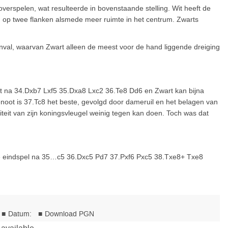
overspelen, wat resulteerde in bovenstaande stelling. Wit heeft de
n op twee flanken alsmede meer ruimte in het centrum. Zwarts
anval, waarvan Zwart alleen de meest voor de hand liggende dreiging
 na 34.Dxb7 Lxf5 35.Dxa8 Lxc2 36.Te8 Dd6 en Zwart kan bijna
enoot is 37.Tc8 het beste, gevolgd door dameruil en het belagen van
eit van zijn koningsvleugel weinig tegen kan doen. Toch was dat
oze eindspel na 35…c5 36.Dxc5 Pd7 37.Pxf6 Pxc5 38.Txe8+ Txe8