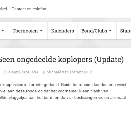
tikel
Contact en colofon
Toernooien
Kalenders
Bond/Clubs
Stan
Geen ongedeelde koplopers (Update)
14 april 2024 14:14
Michaël van Liempt
2
 kopposities in Toronto gedeeld. Beide toernooien kenden een winst
 viel aan deze ronde op dat het voornamelijk een clash van
elfde vlaggetjes aan het bord, en de vier beslissingen vielen allemaal