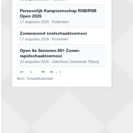
Persoonlijk Kampioenschap RSB/RSB
Open 2026
17 augustus 2026 · Rotterdam
Zomeravond snelschaaktoernooi
17 augustus 2026 · Rosmalen
Open 6e Senioren-50+ Zomer-
rapidschaaktoernooi
22 augustus 2026 · Udenhout, Gemeente Tilburg
Simultaan The Butcher
Bron: SchaakKalender
22 augustus 2026 · Utrecht
Mat op ‘t Wad
22 augustus 2026 · Den Burg, Texel
2e Utrechts kroegloperstoernooi
23 augustus 2026 · Utrecht
Open Eemlandtoernooi 2026
25 augustus 2026 · Bunschoten-Spakenburg