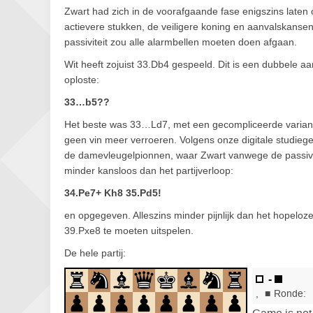
Zwart had zich in de voorafgaande fase enigszins laten 
actievere stukken, de veiligere koning en aanvalskanse
passiviteit zou alle alarmbellen moeten doen afgaan.
Wit heeft zojuist 33.Db4 gespeeld. Dit is een dubbele a
oploste:
33…b5??
Het beste was 33…Ld7, met een gecompliceerde variant
geen vin meer verroeren. Volgens onze digitale studieg
de damevleugelpionnen, waar Zwart vanwege de passivit
minder kansloos dan het partijverloop:
34.Pe7+ Kh8 35.Pd5!
en opgegeven. Alleszins minder pijnlijk dan het hopel
39.Pxe8 te moeten uitspelen.
De hele partij: