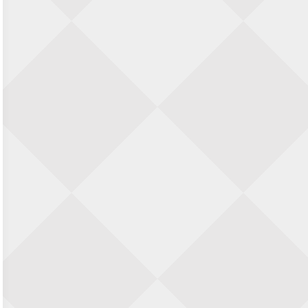
Zwolle Zuid Schaakt! Terrassentoernooi
voor duo’s
5 september 2026 · Zwolle
22e Hans Sandbrink Memorial
5 september 2026 · Utrecht
Open Kampioenschap Gouda 2026
5 september 2026 · Gouda