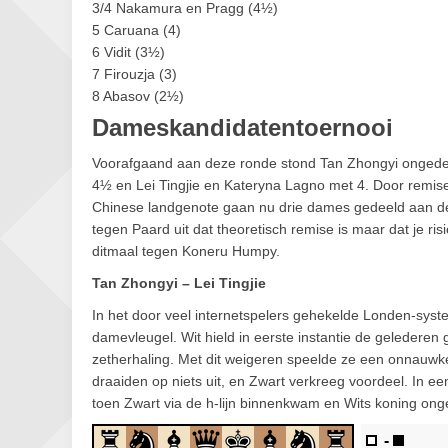
3/4 Nakamura en Pragg (4½)
5 Caruana (4)
6 Vidit (3½)
7 Firouzja (3)
8 Abasov (2½)
Dameskandidatentoernooi
Voorafgaand aan deze ronde stond Tan Zhongyi ongedee
4½ en Lei Tingjie en Kateryna Lagno met 4. Door remis
Chinese landgenote gaan nu drie dames gedeeld aan de
tegen Paard uit dat theoretisch remise is maar dat je ris
ditmaal tegen Koneru Humpy.
Tan Zhongyi – Lei Tingjie
In het door veel internetspelers gehekelde Londen-sys
damevleugel. Wit hield in eerste instantie de geledere
zetherhaling. Met dit weigeren speelde ze een onnauwkeu
draaiden op niets uit, en Zwart verkreeg voordeel. In een
toen Zwart via de h-lijn binnenkwam en Wits koning ong