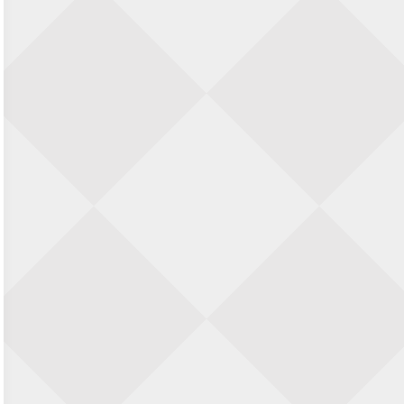
Nazomervierkampentoernooi 2026
28 augustus 2026 · Assen
KC Open
28 augustus 2026 · Haarlem
11e Goirles Weekend Kampioenschap
28 augustus 2026 · Goirle
Keisnel Schaaktoernooi
29 augustus 2026 · Amersfoort
Kroeg & Loper Leiden
30 augustus 2026 · Leiden
Open Schaakkampioenschap van
Arnhem
4 september 2026 · ARNHEM
Groninger stappenkampioenschap
5 september 2026 · Groningen