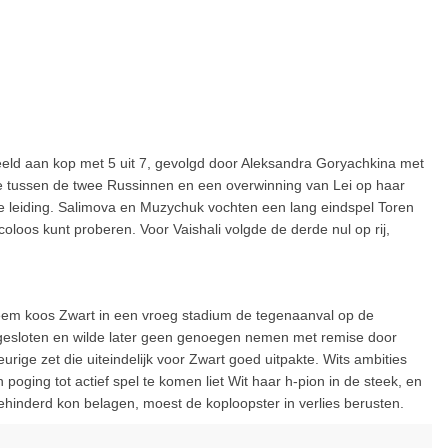
ld aan kop met 5 uit 7, gevolgd door Aleksandra Goryachkina met
e tussen de twee Russinnen en een overwinning van Lei op haar
 leiding. Salimova en Muzychuk vochten een lang eindspel Toren
icoloos kunt proberen. Voor Vaishali volgde de derde nul op rij,
teem koos Zwart in een vroeg stadium de tegenaanval op de
n gesloten en wilde later geen genoegen nemen met remise door
rige zet die uiteindelijk voor Zwart goed uitpakte. Wits ambities
 poging tot actief spel te komen liet Wit haar h-pion in de steek, en
ehinderd kon belagen, moest de koploopster in verlies berusten.