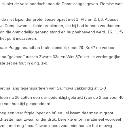
 hij niet de volle aandacht aan de Damevleugel geven. Remise was
 de niet bijzonder pretentieuze opzet met 1. Pf3 en 2. b3. Abasov
ovs Dame kwam in lichte problemen, die hij had kunnen voorkomen
on die onmiddellijk gepend stond en hulpbehoevend werd. 16. … f6
het punt incasseren.
aar Praggnanandhaa brak uiteindelijk met 29. Ke3? en verloor.
 “geknoei” tussen Zwarts 33e en Wits 37e zet- in verder gelijke
te zet de fout in ging. 1-0.
het na lang tegenspartelen van Salimova vakkundig af. 1-0
dden na 20 zetten een uur bedenktijd gebruikt (van de 2 uur voor 40
rt van hun tijd gespendeerd.
loeg een vergiftigde loper op h6 en Lei kwam daarmee in groot
ck zette haar zwaar onder druk, bereikte enorm materieel voordeel
zet , met nog “maar” twee lopers voor, niet hoe ze het eeuwig