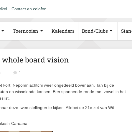
tikel
Contact en colofon
Toernooien
Kalenders
Bond/Clubs
Stan
n whole board vision
s
1
het kort: Nepomniachtchi weer ongedeeld bovenaan, Tan bij de
uten en wisselende kansen. Een spannende ronde met zowel in het
slist.
aar deze twee stellingen te kijken. Allebei de 21e zet van Wit.
kesh-Caruana