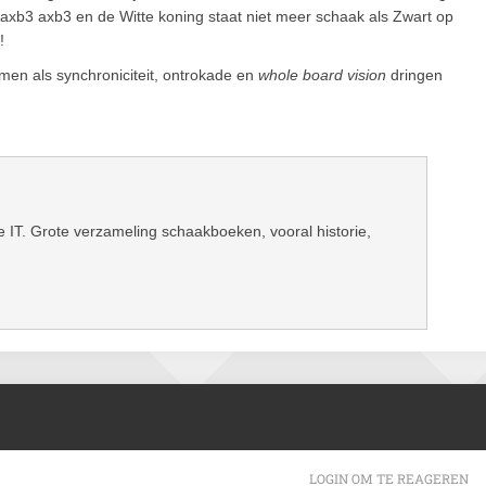
 axb3 axb3 en de Witte koning staat niet meer schaak als Zwart op
!
men als synchroniciteit, ontrokade en
whole board vision
dringen
IT. Grote verzameling schaakboeken, vooral historie,
LOGIN OM TE REAGEREN