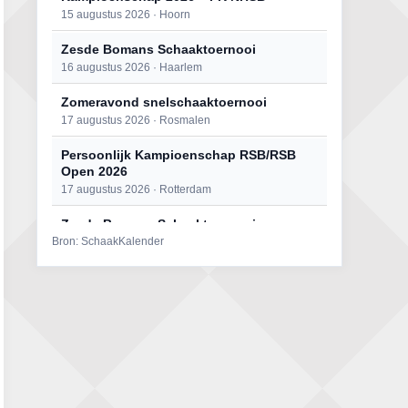
15 augustus 2026 · Hoorn
Zesde Bomans Schaaktoernooi
16 augustus 2026 · Haarlem
Zomeravond snelschaaktoernooi
17 augustus 2026 · Rosmalen
Persoonlijk Kampioenschap RSB/RSB
Open 2026
17 augustus 2026 · Rotterdam
Zesde Bomans Schaaktoernooi
Bron: SchaakKalender
17 augustus 2026 · Haarlem
Persoonlijk Kampioenschap RSB/RSB
Open 2026
18 augustus 2026 · Rotterdam
Zomeravond snelschaaktoernooi
18 augustus 2026 · Rosmalen
Mat op ‘t Wad