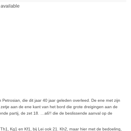
 Petrosian, die dit jaar 40 jaar geleden overleed. De ene met zijn
e zetje aan de ene kant van het bord die grote dreigingen aan de
nde partij, de zet 18. …a6!! die de beslissende aanval op de
Th1, Kg1 en Kf1, bij Lei ook 21. Kh2, maar hier met de bedoeling,