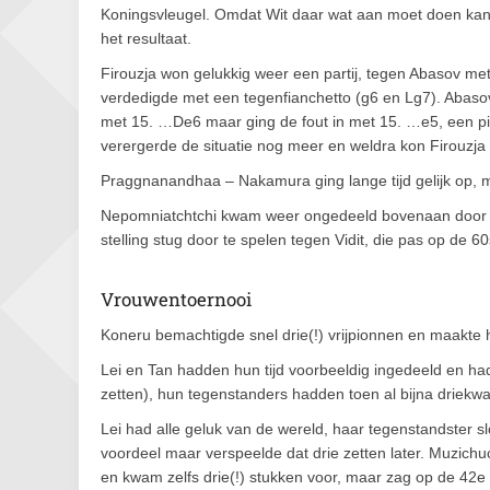
Koningsvleugel. Omdat Wit daar wat aan moet doen kan
het resultaat.
Firouzja won gelukkig weer een partij, tegen Abasov met
verdedigde met een tegenfianchetto (g6 en Lg7). Abas
met 15. …De6 maar ging de fout in met 15. …e5, een pi
verergerde de situatie nog meer en weldra kon Firouzja 
Praggnanandhaa – Nakamura ging lange tijd gelijk op, m
Nepomniatchtchi kwam weer ongedeeld bovenaan door -na
stelling stug door te spelen tegen Vidit, die pas op de 60s
Vrouwentoernooi
Koneru bemachtigde snel drie(!) vrijpionnen en maakte 
Lei en Tan hadden hun tijd voorbeeldig ingedeeld en ha
zetten), hun tegenstanders hadden toen al bijna driekwa
Lei had alle geluk van de wereld, haar tegenstandster s
voordeel maar verspeelde dat drie zetten later. Muzichu
en kwam zelfs drie(!) stukken voor, maar zag op de 42e 