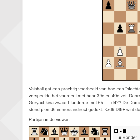
Vaishall gaf een prachtig voorbeeld van hoe een “slec
verspeelde het voordeel met haar 39e en 40e zet. Daarna 
Goryachkina zwaar blunderde met 65. … d4?? De Dame h
stond pion d6 immers indirect gedekt. Kxd6 Df8+ wint de
Partijen in de viewer: