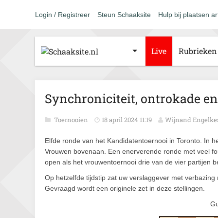
Login / Registreer
Steun Schaaksite
Hulp bij plaatsen ar
Live
Rubrieken
Synchroniciteit, ontrokade e
Toernooien
18 april 2024 11:19
Wijnand Engelke
Elfde ronde van het Kandidatentoernooi in Toronto. In 
Vrouwen bovenaan. Een enerverende ronde met veel fo
open als het vrouwentoernooi drie van de vier partijen be
Op hetzelfde tijdstip zat uw verslaggever met verbazing n
Gevraagd wordt een originele zet in deze stellingen.
Gu