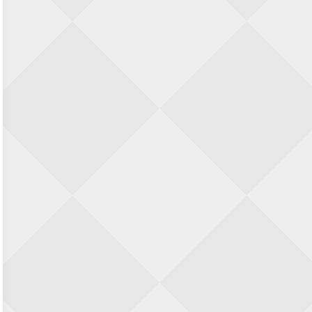
11e Goirles Weekend Kampioenschap
28 augustus 2026 · Goirle
Keisnel Schaaktoernooi
29 augustus 2026 · Amersfoort
Kroeg & Loper Leiden
30 augustus 2026 · Leiden
Open Schaakkampioenschap van
Arnhem
4 september 2026 · ARNHEM