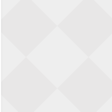
22 augustus 2026 · Den Burg, Texel
Simultaan The Butcher
22 augustus 2026 · Utrecht
Open 6e Senioren-50+ Zomer-
rapidschaaktoernooi
22 augustus 2026 · Udenhout, Gemeente Tilburg
2e Utrechts kroegloperstoernooi
23 augustus 2026 · Utrecht
Simultaan The Butcher
23 augustus 2026 · Utrecht
Open Eemlandtoernooi 2026
25 augustus 2026 · Bunschoten-Spakenburg
Nazomervierkampentoernooi 2026
28 augustus 2026 · Assen
KC Open
28 augustus 2026 · Haarlem