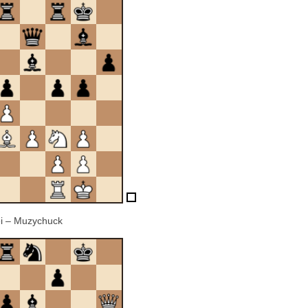
i – Muzychuck