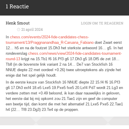
1 Reactie
Henk Smout
LOGIN OM TE REAGEREN
21 april 2024
In
chess.com/events/2024-fide-candidates-chess-
tournament/13/Praggnanandhaa_R-Caruana_Fabiano
doet Zwart eerst
12… h5 en na de foutzet 15.Dh3 het sterkste antwoord 16… g5. In het
rondeverslag
chess.com/news/view/2024-fide-candidates-tournament-
round-13
krijgt na 15.Tb1 f6 16.Pf3 g6 17.Dh3 g5 18.Df5 de zet 18…
Tb8 (in de bovenste link variant 2 na 14… De7 van Stockfish 16
NNUE diepte 22 met oordeel +0.26) twee uitroeptekens als zijnde het
enige dat het spel gelijk houdt.
In de eerste keuze van Stockfish 16 NNUE diepte 22 15.f4 f6 16.Pf3
g6 17.Dh3 exf4 18.e5 Lxe5 19.Pxe5 fxe5 20.Lxf4 Pd7 wordt 21.Lg3 en
verdere zetten met +0.49 beloond, ik kan daar nauwelijks in geloven,
het eerste dat bij mij opkomt zou 21.Tae1 zijn en geef de computer
een beetje tijd, dan komt die met het alternatief 21.Lxe5 Pxe5 22.Tae1
h4 (22… Tf8 23.Dg3) 23.Te4 op de proppen.