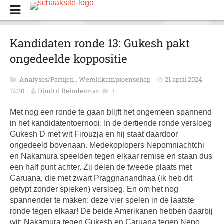
Kandidaten ronde 13: Gukesh pakt
ongedeelde koppositie
Analyses/Partijen
,
Wereldkampioenschap
21 april 2024
12:30
Dimitri Reinderman
1
Met nog een ronde te gaan blijft het ongemeen spannend
in het kandidatentoernooi. In de dertiende ronde versloeg
Gukesh D met wit Firouzja en hij staat daardoor
ongedeeld bovenaan. Medekoplopers Nepomniachtchi
en Nakamura speelden tegen elkaar remise en staan dus
een half punt achter. Zij delen de tweede plaats met
Caruana, die met zwart Praggnanandhaa (ik heb dit
getypt zonder spieken) versloeg. En om het nog
spannender te maken: deze vier spelen in de laatste
ronde tegen elkaar! De beide Amerikanen hebben daarbij
wit: Nakamura tegen Gukesh en Caruana tegen Nepo.