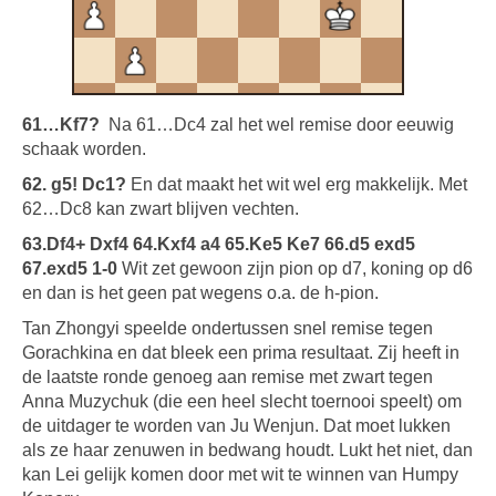
61…Kf7?
Na 61…Dc4 zal het wel remise door eeuwig
schaak worden.
62. g5! Dc1?
En dat maakt het wit wel erg makkelijk. Met
62…Dc8 kan zwart blijven vechten.
63.Df4+ Dxf4 64.Kxf4 a4 65.Ke5 Ke7 66.d5 exd5
67.exd5 1-0
Wit zet gewoon zijn pion op d7, koning op d6
en dan is het geen pat wegens o.a. de h-pion.
Tan Zhongyi speelde ondertussen snel remise tegen
Gorachkina en dat bleek een prima resultaat. Zij heeft in
de laatste ronde genoeg aan remise met zwart tegen
Anna Muzychuk (die een heel slecht toernooi speelt) om
de uitdager te worden van Ju Wenjun. Dat moet lukken
als ze haar zenuwen in bedwang houdt. Lukt het niet, dan
kan Lei gelijk komen door met wit te winnen van Humpy