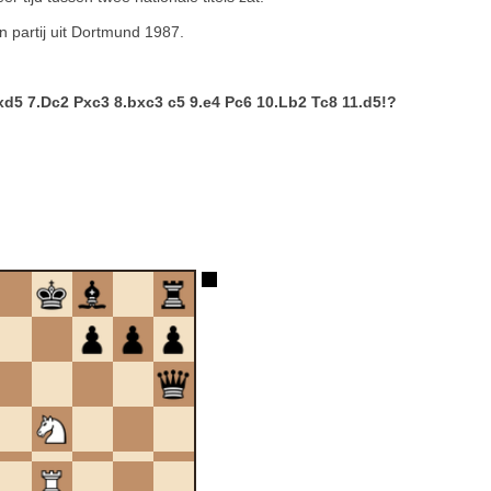
n partij uit Dortmund 1987.
Pxd5 7.Dc2 Pxc3 8.bxc3 c5 9.e4 Pc6 10.Lb2 Tc8 11.d5!?