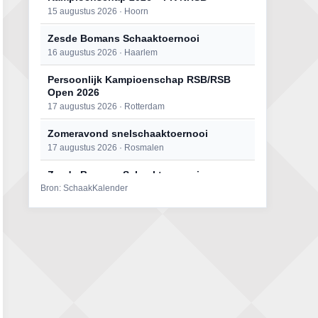
15 augustus 2026 · Hoorn
Zesde Bomans Schaaktoernooi
16 augustus 2026 · Haarlem
Persoonlijk Kampioenschap RSB/RSB
Open 2026
17 augustus 2026 · Rotterdam
Zomeravond snelschaaktoernooi
17 augustus 2026 · Rosmalen
Zesde Bomans Schaaktoernooi
Bron: SchaakKalender
17 augustus 2026 · Haarlem
Zomeravond snelschaaktoernooi
18 augustus 2026 · Rosmalen
Persoonlijk Kampioenschap RSB/RSB
Open 2026
18 augustus 2026 · Rotterdam
Mat op ‘t Wad