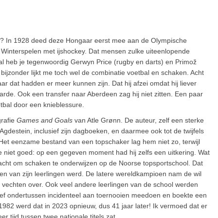
rd? In 1928 deed deze Hongaar eerst mee aan de Olympische
 Winterspelen met ijshockey. Dat mensen zulke uiteenlopende
l heb je tegenwoordig Gerwyn Price (rugby en darts) en Primož
ijzonder lijkt me toch wel de combinatie voetbal en schaken. Acht
 dat hadden er meer kunnen zijn. Dat hij afzei omdat hij liever
arde. Ook een transfer naar Aberdeen zag hij niet zitten. Een paar
tbal door een knieblessure.
grafie
Games and Goals
van Atle Grønn. De auteur, zelf een sterke
gdestein, inclusief zijn dagboeken, en daarmee ook tot de twijfels
. Het eenzame bestand van een topschaker lag hem niet zo, terwijl
je niet goed: op een gegeven moment had hij zelfs een uitkering. Wat
dacht om schaken te onderwijzen op de Noorse topsportschool. Dat
n van zijn leerlingen werd. De latere wereldkampioen nam de wil
ven vechten over. Ook veel andere leerlingen van de school werden
leef ondertussen incidenteel aan toernooien meedoen en boekte een
1982 werd dat in 2023 opnieuw, dus 41 jaar later! Ik vermoed dat er
 tijd tussen twee nationale titels zat.