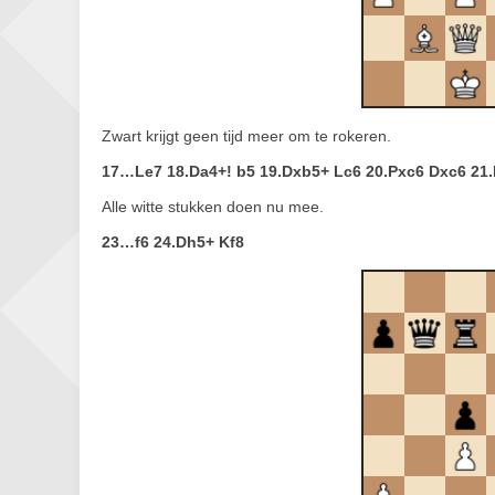
Zwart krijgt geen tijd meer om te rokeren.
17…Le7 18.Da4+! b5 19.Dxb5+ Lc6 20.Pxc6 Dxc6 21.
Alle witte stukken doen nu mee.
23…f6 24.Dh5+ Kf8