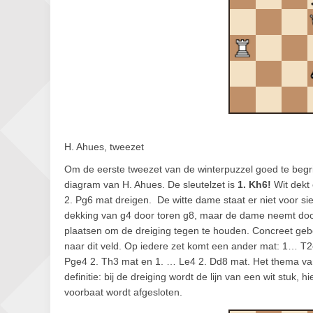
H. Ahues, tweezet
Om de eerste tweezet van de winterpuzzel goed te begri
diagram van H. Ahues. De sleutelzet is
1. Kh6!
Wit dekt 
2. Pg6 mat dreigen. De witte dame staat er niet voor sier
dekking van g4 door toren g8, maar de dame neemt door l
plaatsen om de dreiging tegen te houden. Concreet gebeurt
naar dit veld. Op iedere zet komt een ander mat: 1… T
Pge4 2. Th3 mat en 1. … Le4 2. Dd8 mat. Het thema 
definitie: bij de dreiging wordt de lijn van een wit stuk, 
voorbaat wordt afgesloten.