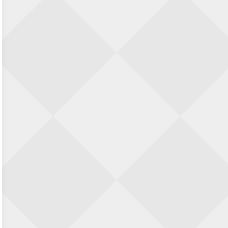
22 augustus 2026 · Den Burg, Texel
Simultaan The Butcher
22 augustus 2026 · Utrecht
Open 6e Senioren-50+ Zomer-
rapidschaaktoernooi
22 augustus 2026 · Udenhout, Gemeente Tilburg
2e Utrechts kroegloperstoernooi
23 augustus 2026 · Utrecht
Open 6e Senioren-50+ Zomer-
rapidschaaktoernooi
23 augustus 2026 · Udenhout, Gemeente Tilburg
Open Eemlandtoernooi 2026
25 augustus 2026 · Bunschoten-Spakenburg
Nazomervierkampentoernooi 2026
28 augustus 2026 · Assen
KC Open