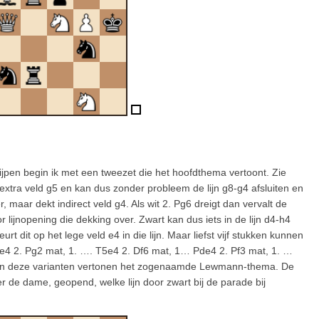
jpen begin ik met een tweezet die het hoofdthema vertoont. Zie
extra veld g5 en kan dus zonder probleem de lijn g8-g4 afsluiten en
, maar dekt indirect veld g4. Als wit 2. Pg6 dreigt dan vervalt de
ijnopening die dekking over. Zwart kan dus iets in de lijn d4-h4
 dit op het lege veld e4 in die lijn. Maar liefst vijf stukken kunnen
2e4 2. Pg2 mat, 1. …. T5e4 2. Df6 mat, 1… Pde4 2. Pf3 mat, 1. …
van deze varianten vertonen het zogenaamde Lewmann-thema. De
hier de dame, geopend, welke lijn door zwart bij de parade bij