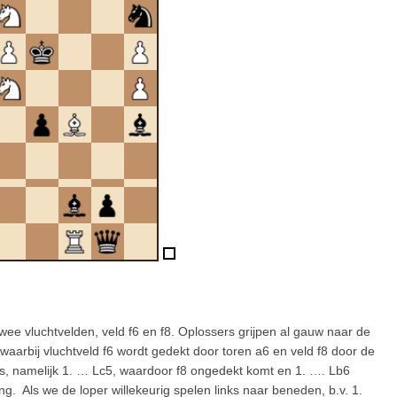
ee vluchtvelden, veld f6 en f8. Oplossers grijpen al gauw naar de
t, waarbij vluchtveld f6 wordt gedekt door toren a6 en veld f8 door de
, namelijk 1. … Lc5, waardoor f8 ongedekt komt en 1. …. Lb6
ing. Als we de loper willekeurig spelen links naar beneden, b.v. 1.