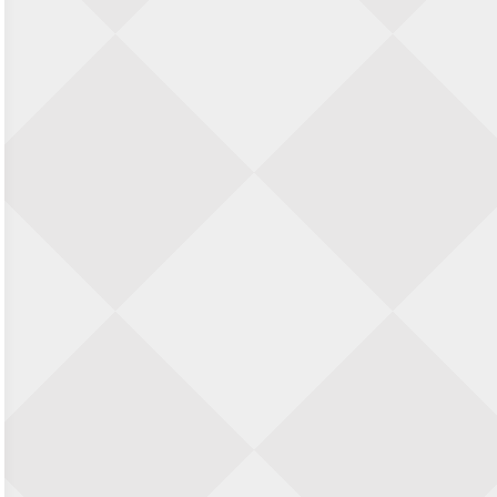
28 augustus 2026 · Haarlem
11e Goirles Weekend Kampioenschap
28 augustus 2026 · Goirle
Keisnel Schaaktoernooi
29 augustus 2026 · Amersfoort
Kroeg & Loper Leiden
30 augustus 2026 · Leiden
Open Schaakkampioenschap van
Arnhem
4 september 2026 · ARNHEM