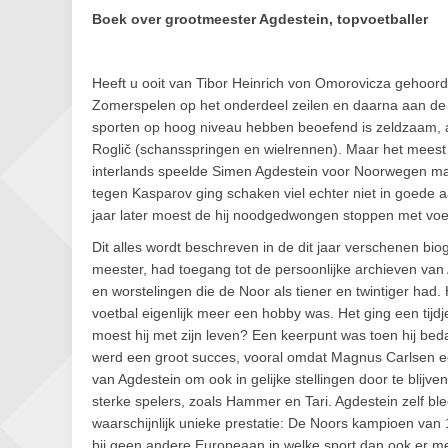
Boek over grootmeester Agdestein, topvoetballer
Heeft u ooit van Tibor Heinrich von Omorovicza gehoo
Zomerspelen op het onderdeel zeilen en daarna aan de
sporten op hoog niveau hebben beoefend is zeldzaam, a
Roglič (schansspringen en wielrennen). Maar het meest b
interlands speelde Simen Agdestein voor Noorwegen maar
tegen Kasparov ging schaken viel echter niet in goede a
jaar later moest de hij noodgedwongen stoppen met voe
Dit alles wordt beschreven in de dit jaar verschenen bio
meester, had toegang tot de persoonlijke archieven van A
en worstelingen die de Noor als tiener en twintiger had
voetbal eigenlijk meer een hobby was. Het ging een tijd
moest hij met zijn leven? Een keerpunt was toen hij be
werd een groot succes, vooral omdat Magnus Carlsen ee
van Agdestein om ook in gelijke stellingen door te blij
sterke spelers, zoals Hammer en Tari. Agdestein zelf b
waarschijnlijk unieke prestatie: De Noors kampioen van 
bij geen andere Europeaan in welke sport dan ook er meer