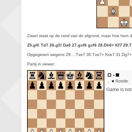
Zwart staat op de rand van de afgrond, maar hoe hem d
25.g4! Td7 26.g5! Da6 27.gxf6 gxf6 28.Dh6+ Kf7 29.
Opgegeven wegens 29….Txe7 30.Txe7+ Kxe7 31.Dg7+ m
Partij in viewer: