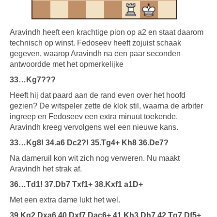
Aravindh heeft een krachtige pion op a2 en staat daarom
technisch op winst. Fedoseev heeft zojuist schaak
gegeven, waarop Aravindh na een paar seconden
antwoordde met het opmerkelijke
33…Kg7???
Heeft hij dat paard aan de rand even over het hoofd
gezien? De witspeler zette de klok stil, waarna de arbiter
ingreep en Fedoseev een extra minuut toekende.
Aravindh kreeg vervolgens wel een nieuwe kans.
33…Kg8! 34.a6 Dc2?! 35.Tg4+ Kh8 36.De7?
Na dameruil kon wit zich nog verweren. Nu maakt
Aravindh het strak af.
36…Td1! 37.Db7 Txf1+ 38.Kxf1 a1D+
Met een extra dame lukt het wel.
39.Kg2 Dxa6 40.Dxf7 Dac6+ 41.Kh3 Dh7 42.Tg7 Df5+