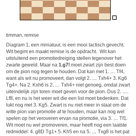
timman, remise
Diagram 1, een miniatuur, is een mooi tactisch gevecht.
Wit begint en maakt remise is de opdracht.
Wit kan
uitsluitend een promotiedreiging stellen tegenover het
zwarte geweld. Maar na
1.g7!
moet zwart zijn best doen
om de pion nog tegen te houden. Dat kan met 1. … Tf4,
want als wit nu promoveert, dan volgt 2. … Txh4+ 3. Kg6
Tg4+. Na 2. Kxh6 is 2. … Txh4+ niet genoeg, omdat zwart
uiteindelijk zijn toren moet geven voor de pion. Dus 2. ….
Lf8, en nu is het weer wit die een list moet bedenken. Dat
lukt nog met 3. Kg5. Zwart is nu niet meer in staat om de
witte pion van promotie af te houden, maar kan nog wel
spelen op het veroveren ervan na promotie, via 3. … Tf1.
Wit moet nu wel promoveren, maar heeft nog een laatste
redmiddel: 4. g8D Tg1+ 5. Kh5 en na 5. … Txg8 is het pat