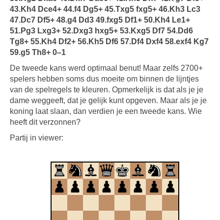
43.Kh4 Dce4+ 44.f4 Dg5+ 45.Txg5 fxg5+ 46.Kh3 Lc3
47.Dc7 Df5+ 48.g4 Dd3 49.fxg5 Df1+ 50.Kh4 Le1+
51.Pg3 Lxg3+ 52.Dxg3 hxg5+ 53.Kxg5 Df7 54.Dd6
Tg8+ 55.Kh4 Df2+ 56.Kh5 Df6 57.Df4 Dxf4 58.exf4 Kg7
59.g5 Th8+ 0–1
De tweede kans werd optimaal benut! Maar zelfs 2700+
spelers hebben soms dus moeite om binnen de lijntjes
van de spelregels te kleuren. Opmerkelijk is dat als je je
dame weggeeft, dat je gelijk kunt opgeven. Maar als je je
koning laat slaan, dan verdien je een tweede kans. Wie
heeft dit verzonnen?
Partij in viewer: