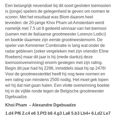
Een belangrijk nevendoel bij dit soort gesloten toernooien
is (jonge) spelers de gelegenheid te geven om normen te
scoren. Met het resultaat was Blom daarom heel
tevreden: de 20-jarige Khoi Pham uit Amsterdam werd
namelijk met 7.5 uit 9 gedeeld winnaar van het toernooi
(samen met de Italiaanse grootmeester Lorenzo Lodici)
en boekte daarmee zijn eerste grootmeesternorm. De
speler van Kennemer Combinatie is lang wat onder de
radar gebleven (zeker vergeleken met zijn vriendin Eline
Roebers) maar dit jaar is hij (mede dankzij deze
toernooioverwinning) enorm gestegen met zijn rating.
Begin dit jaar had hij 2296, inmiddels staat hij op 2476!
Voor de grootmeestertitel heeft hij nog twee normen en
een rating van minstens 2500 nodig. Het moet gek lopen
wil hij dat niet gaan halen. Een vlotte overwinning boekte
hij in de vijfde ronde tegen de Belgische grootmeester
Dgebuadze.
Khoi Pham
– Alexandre Dgebuadze
1.d4 Pf6 2.c4 e6 3.Pf3 b6 4.g3 La6 5.b3 Lb4+ 6.Ld2 Le7