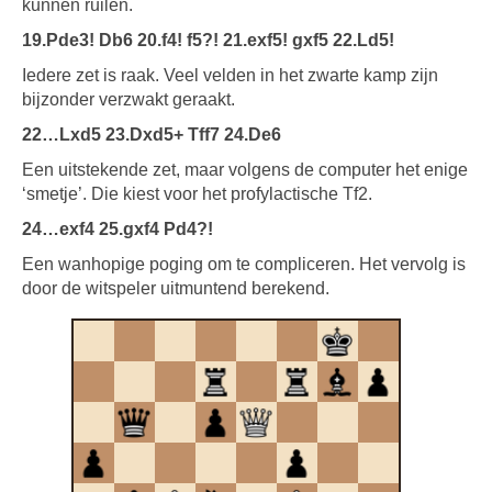
kunnen ruilen.
19.Pde3! Db6 20.f4! f5?! 21.exf5! gxf5 22.Ld5!
Iedere zet is raak. Veel velden in het zwarte kamp zijn
bijzonder verzwakt geraakt.
22…Lxd5 23.Dxd5+ Tff7 24.De6
Een uitstekende zet, maar volgens de computer het enige
‘smetje’. Die kiest voor het profylactische Tf2.
24…exf4 25.gxf4 Pd4?!
Een wanhopige poging om te compliceren. Het vervolg is
door de witspeler uitmuntend berekend.