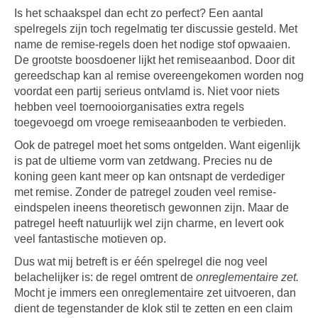
Is het schaakspel dan echt zo perfect? Een aantal
spelregels zijn toch regelmatig ter discussie gesteld. Met
name de remise-regels doen het nodige stof opwaaien.
De grootste boosdoener lijkt het remiseaanbod. Door dit
gereedschap kan al remise overeengekomen worden nog
voordat een partij serieus ontvlamd is. Niet voor niets
hebben veel toernooiorganisaties extra regels
toegevoegd om vroege remiseaanboden te verbieden.
Ook de patregel moet het soms ontgelden. Want eigenlijk
is pat de ultieme vorm van zetdwang. Precies nu de
koning geen kant meer op kan ontsnapt de verdediger
met remise. Zonder de patregel zouden veel remise-
eindspelen ineens theoretisch gewonnen zijn. Maar de
patregel heeft natuurlijk wel zijn charme, en levert ook
veel fantastische motieven op.
Dus wat mij betreft is er één spelregel die nog veel
belachelijker is: de regel omtrent de
onreglementaire zet.
Mocht je immers een onreglementaire zet uitvoeren, dan
dient de tegenstander de klok stil te zetten en een claim