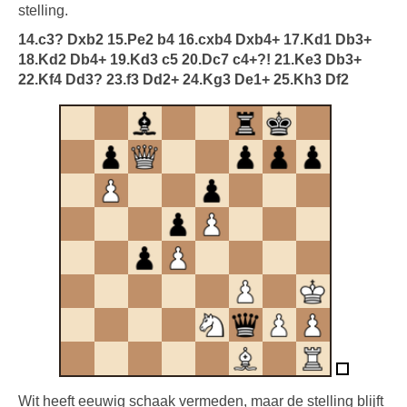
stelling.
14.c3? Dxb2 15.Pe2 b4 16.cxb4 Dxb4+ 17.Kd1 Db3+
18.Kd2 Db4+ 19.Kd3 c5 20.Dc7 c4+?! 21.Ke3 Db3+
22.Kf4 Dd3? 23.f3 Dd2+ 24.Kg3 De1+ 25.Kh3 Df2
Wit heeft eeuwig schaak vermeden, maar de stelling blijft