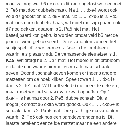
moet wit nog wel b6 dekken, dit kan opgelost worden met
2. Te6 mat door dubbelschaak. Na 1. … dxe4 wordt ook
veld d7 gedekt en is 2. d8P mat. Na 1. … cxb6 is 2. Pe5
mat, ook door dubbelschaak, wit moet met zijn paard ook
d7 nog dekken, daarom is 2. Pa5 niet mat. Het
batterijpaard kon gebruikt worden omdat veld b6 met de
pionzet werd geblokkeerd.
Deze varianten vormen het
schijnspel, of te wel een extra fase in het probleem
waarin iets plaats vindt. De verrassende sleutelzet is
1.
Ka5!
Wit dreigt nu 2. Da4 mat. Het mooie in dit probleem
is dat de drie zwarte pionnetjes nu allemaal schaak
geven. Door dit schaak geven komen er ineens andere
matzetten om de hoek kijken. Speelt zwart 1. … dxc4+
dan is 2. Te5 mat. Wit hoeft veld b6 niet meer te dekken ,
maar moet wel het schaak van zwart opheffen. Op 1. …
dxe4+ is het mat door 2. Pe5, dubbelschaak. Dit is
mogelijk omdat d6 extra werd gedekt. Ook 1. … cxb6+ is
schaak, dan is 2. Pxb6 mat. Drie prachtige matvarianten,
waarbij 2. Pe5 ook nog een paradeverandering is. Dit
laatste betekent: eenzelfde matzet maar na een andere