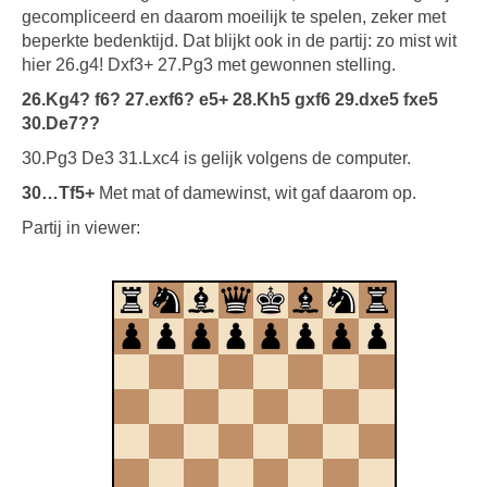
gecompliceerd en daarom moeilijk te spelen, zeker met
beperkte bedenktijd. Dat blijkt ook in de partij: zo mist wit
hier 26.g4! Dxf3+ 27.Pg3 met gewonnen stelling.
26.Kg4? f6? 27.exf6? e5+ 28.Kh5 gxf6 29.dxe5 fxe5
30.De7??
30.Pg3 De3 31.Lxc4 is gelijk volgens de computer.
30…Tf5+
Met mat of damewinst, wit gaf daarom op.
Partij in viewer: