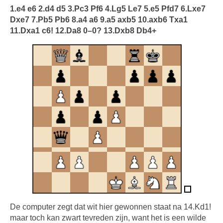
1.e4 e6 2.d4 d5 3.Pc3 Pf6 4.Lg5 Le7 5.e5 Pfd7 6.Lxe7
Dxe7 7.Pb5 Pb6 8.a4 a6 9.a5 axb5 10.axb6 Txa1
11.Dxa1 c6! 12.Da8 0–0? 13.Dxb8 Db4+
De computer zegt dat wit hier gewonnen staat na 14.Kd1!
maar toch kan zwart tevreden zijn, want het is een wilde