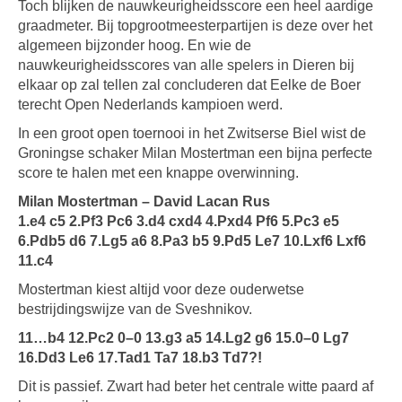
Toch blijken de nauwkeurigheidsscore een heel aardige
graadmeter. Bij topgrootmeesterpartijen is deze over het
algemeen bijzonder hoog. En wie de
nauwkeurigheidsscores van alle spelers in Dieren bij
elkaar op zal tellen zal concluderen dat Eelke de Boer
terecht Open Nederlands kampioen werd.
In een groot open toernooi in het Zwitserse Biel wist de
Groningse schaker Milan Mostertman een bijna perfecte
score te halen met een knappe overwinning.
Milan Mostertman – David Lacan Rus
1.e4 c5 2.Pf3 Pc6 3.d4 cxd4 4.Pxd4 Pf6 5.Pc3 e5
6.Pdb5 d6 7.Lg5 a6 8.Pa3 b5 9.Pd5 Le7 10.Lxf6 Lxf6
11.c4
Mostertman kiest altijd voor deze ouderwetse
bestrijdingswijze van de Sveshnikov.
11…b4 12.Pc2 0–0 13.g3 a5 14.Lg2 g6 15.0–0 Lg7
16.Dd3 Le6 17.Tad1 Ta7 18.b3 Td7?!
Dit is passief. Zwart had beter het centrale witte paard af