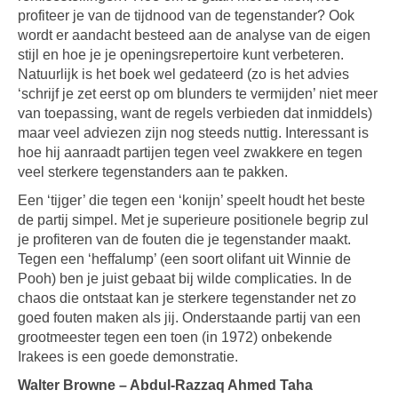
profiteer je van de tijdnood van de tegenstander? Ook
wordt er aandacht besteed aan de analyse van de eigen
stijl en hoe je je openingsrepertoire kunt verbeteren.
Natuurlijk is het boek wel gedateerd (zo is het advies
‘schrijf je zet eerst op om blunders te vermijden’ niet meer
van toepassing, want de regels verbieden dat inmiddels)
maar veel adviezen zijn nog steeds nuttig. Interessant is
hoe hij aanraadt partijen tegen veel zwakkere en tegen
veel sterkere tegenstanders aan te pakken.
Een ‘tijger’ die tegen een ‘konijn’ speelt houdt het beste
de partij simpel. Met je superieure positionele begrip zul
je profiteren van de fouten die je tegenstander maakt.
Tegen een ‘heffalump’ (een soort olifant uit Winnie de
Pooh) ben je juist gebaat bij wilde complicaties. In de
chaos die ontstaat kan je sterkere tegenstander net zo
goed fouten maken als jij. Onderstaande partij van een
grootmeester tegen een toen (in 1972) onbekende
Irakees is een goede demonstratie.
Walter Browne – Abdul-Razzaq Ahmed Taha