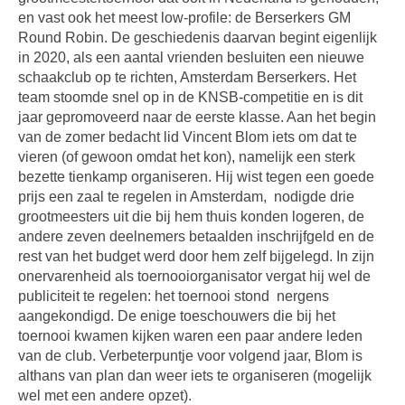
en vast ook het meest low-profile: de Berserkers GM
Round Robin. De geschiedenis daarvan begint eigenlijk
in 2020, als een aantal vrienden besluiten een nieuwe
schaakclub op te richten, Amsterdam Berserkers. Het
team stoomde snel op in de KNSB-competitie en is dit
jaar gepromoveerd naar de eerste klasse. Aan het begin
van de zomer bedacht lid Vincent Blom iets om dat te
vieren (of gewoon omdat het kon), namelijk een sterk
bezette tienkamp organiseren. Hij wist tegen een goede
prijs een zaal te regelen in Amsterdam,
nodigde drie
grootmeesters uit die bij hem thuis konden logeren, de
andere zeven deelnemers betaalden inschrijfgeld en de
rest van het budget werd door hem zelf bijgelegd. In zijn
onervarenheid als toernooiorganisator vergat hij wel de
publiciteit te regelen: het toernooi stond
nergens
aangekondigd. De enige toeschouwers die bij het
toernooi kwamen kijken waren een paar andere leden
van de club. Verbeterpuntje voor volgend jaar, Blom is
althans van plan dan weer iets te organiseren (mogelijk
wel met een andere opzet).