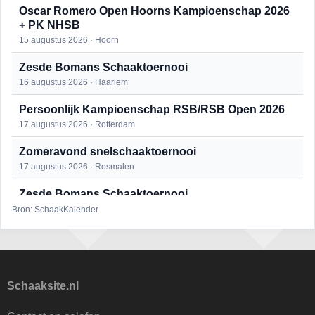
Oscar Romero Open Hoorns Kampioenschap 2026
+ PK NHSB
15 augustus 2026 · Hoorn
Zesde Bomans Schaaktoernooi
16 augustus 2026 · Haarlem
Persoonlijk Kampioenschap RSB/RSB Open 2026
17 augustus 2026 · Rotterdam
Zomeravond snelschaaktoernooi
17 augustus 2026 · Rosmalen
Zesde Bomans Schaaktoernooi
17 augustus 2026 · Haarlem
Bron: SchaakKalender
Zomeravond snelschaaktoernooi
18 augustus 2026 · Rosmalen
Persoonlijk Kampioenschap RSB/RSB Open 2026
Schaaksite.nl
18 augustus 2026 · Rotterdam