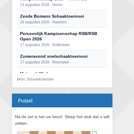
14 augustus 2026 · Hoorn
Zesde Bomans Schaaktoernooi
16 augustus 2026 · Haarlem
Persoonlijk Kampioenschap RSB/RSB
Open 2026
17 augustus 2026 · Rotterdam
Zomeravond snelschaaktoernooi
17 augustus 2026 · Rosmalen
Mat op ‘t Wad
Bron: SchaakKalender
22 augustus 2026 · Den Burg, Texel
Open 6e Senioren-50+ Zomer-
rapidschaaktoernooi
Puzzel
22 augustus 2026 · Udenhout, Gemeente Tilburg
Simultaan The Butcher
Na de zet is het uw beurt. Sleep het stuk dat u wilt
22 augustus 2026 · Utrecht
zetten.
2e Utrechts kroegloperstoernooi