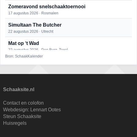
Zomeravond snelschaaktoernooi
17 augustus 2026 · Rosmalen
Simultaan The Butcher
22 augustus 2026 · Utrecht
Mat op ‘t Wad
22 augustus 2026 · Den Burg, Texel
Bron: SchaakKalender
Open 6e Senioren-50+ Zomer-rapidschaaktoernooi
22 augustus 2026 · Udenhout, Gemeente Tilburg
2e Utrechts kroegloperstoernooi
23 augustus 2026 · Utrecht
Schaaksite.nl
Open Eemlandtoernooi 2026
Contact en colofon
25 augustus 2026 · Bunschoten-Spakenburg
Webdesign:
Lennart Ootes
Steun Schaaksite
Nazomervierkampentoernooi 2026
Huisregels
28 augustus 2026 · Assen
KC Open