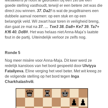
leestekens je hoort te gebruiken bij een zet die een
goede stelling vasthoudt, terwijl er een betere zet was die
direct zou winnen.
37. Da2!
is wat de jeugdtrainers een
dubbele aanval noemen: op een stuk en op een
belangrijk veld. Wil zwart haar toren in veiligheid breng,
dan gaat ze mat na
37. … Txe3 38. Da8+ Ke7 39. Ta7+
Kf6 40. Dd8#
. Het was helaas niet Anna-Maja’s laatste
fout in de partij. Uiteindelijk verloor ze zelfs nog.
Ronde 5
Nog meer misère voor Anna-Maja. Dit keer werd ze
redelijk kansloos van het bord gespeeld door
Ulviyya
Fataliyeva
. Eline verging het veel beter. Met wit kreeg ze
de volgende stelling op het bord tegen
Inga
Charkhalashvili
.