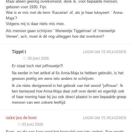
Maar alleen geestig overkomend, denk ik, voor bepaalde mensen,
geboren voor 1930. Fijn.
Wat is er mis met de term ‘Kazarian’ of, als je haar tutoyeert: ‘ Anna-
Maja’?
Volgens mij is daar niets mis mee.
Als mensen gaan schrijven ‘ Meneertje Tiggelman’ of ‘meneertje
Verwer’, ach, moet ik dit nog uitleggen hoe dat overkomt?
Tiggel 1
LOGIN OM TE REAGEREN
02 juni 2026
Er staat toch niet juffrouwtje?!
Na eerder in het artikel al 6x Anna-Maja te hebben gebruikt, is het
gewoon prettig om eens iets anders te schrijven.
Ik zie niets denigrerend in het gebruik van het woord “juffrouw”. Ik
ben benieuwd hoe Anna-Maja daar zelf over denkt en eigenlijk ook
of haar mening haar bij jou ook direct plaatst in een bepaalde groep
mensen van een zekere leeftijd.
sake jan de boer
LOGIN OM TE REAGEREN
03 juni 2026
Eens, na die zes keer werd het hoog tijd voor iets anders. Een goede