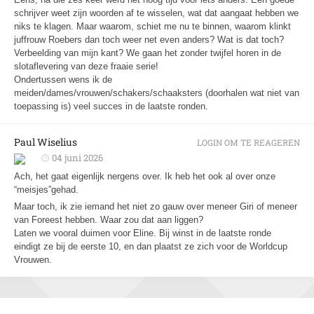
schrijver weet zijn woorden af te wisselen, wat dat aangaat hebben we
niks te klagen. Maar waarom, schiet me nu te binnen, waarom klinkt
juffrouw Roebers dan toch weer net even anders? Wat is dat toch?
Verbeelding van mijn kant? We gaan het zonder twijfel horen in de
slotaflevering van deze fraaie serie!
Ondertussen wens ik de
meiden/dames/vrouwen/schakers/schaaksters (doorhalen wat niet van
toepassing is) veel succes in de laatste ronden.
Paul Wiselius
LOGIN OM TE REAGEREN
04 juni 2026
Ach, het gaat eigenlijk nergens over. Ik heb het ook al over onze
“meisjes”gehad.
Maar toch, ik zie iemand het niet zo gauw over meneer Giri of meneer
van Foreest hebben. Waar zou dat aan liggen?
Laten we vooral duimen voor Eline. Bij winst in de laatste ronde
eindigt ze bij de eerste 10, en dan plaatst ze zich voor de Worldcup
Vrouwen.