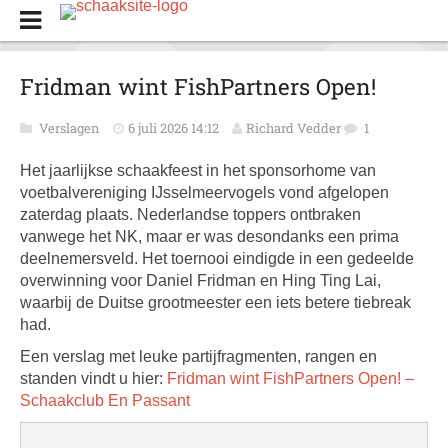
Fridman wint FishPartners Open!
Verslagen
6 juli 2026 14:12
Richard Vedder
1
Het jaarlijkse schaakfeest in het sponsorhome van
voetbalvereniging IJsselmeervogels vond afgelopen
zaterdag plaats. Nederlandse toppers ontbraken
vanwege het NK, maar er was desondanks een prima
deelnemersveld. Het toernooi eindigde in een gedeelde
overwinning voor Daniel Fridman en Hing Ting Lai,
waarbij de Duitse grootmeester een iets betere tiebreak
had.
Een verslag met leuke partijfragmenten, rangen en
standen vindt u hier:
Fridman wint FishPartners Open! –
Schaakclub En Passant