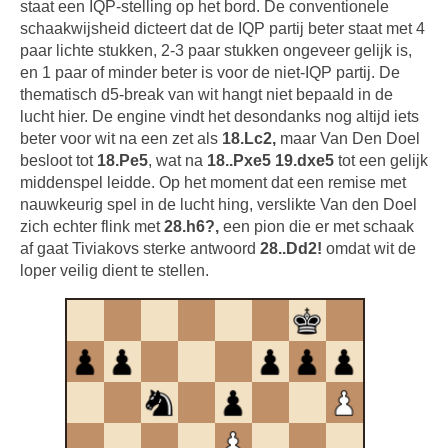
staat een IQP-stelling op het bord. De conventionele
schaakwijsheid dicteert dat de IQP partij beter staat met 4
paar lichte stukken, 2-3 paar stukken ongeveer gelijk is,
en 1 paar of minder beter is voor de niet-IQP partij. De
thematisch d5-break van wit hangt niet bepaald in de
lucht hier. De engine vindt het desondanks nog altijd iets
beter voor wit na een zet als
18.Lc2,
maar Van Den Doel
besloot tot
18.Pe5
, wat na
18..Pxe5 19.dxe5
tot een gelijk
middenspel leidde. Op het moment dat een remise met
nauwkeurig spel in de lucht hing, verslikte Van den Doel
zich echter flink met
28.h6?,
een pion die er met schaak
af gaat Tiviakovs sterke antwoord
28..Dd2!
omdat wit de
loper veilig dient te stellen.