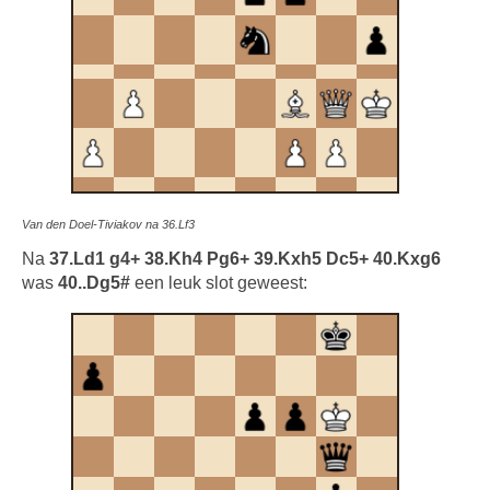
Van den Doel-Tiviakov na 36.Lf3
Na
37.Ld1 g4+ 38.Kh4 Pg6+ 39.Kxh5 Dc5+ 40.Kxg6
was
40..Dg5#
een leuk slot geweest: