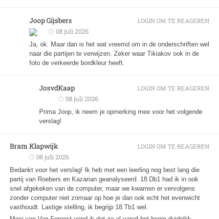
Joop Gijsbers
LOGIN OM TE REAGEREN
08 juli 2026
Ja, ok. Maar dan is het wat vreemd om in de onderschriften wel
naar die partijen te verwijzen. Zeker waar Tikiakov ook in de
foto de verkeerde bordkleur heeft.
JosvdKaap
LOGIN OM TE REAGEREN
08 juli 2026
Prima Joop, ik neem je opmerking mee voor het volgende
verslag!
Bram Klapwijk
LOGIN OM TE REAGEREN
08 juli 2026
Bedankt voor het verslag! Ik heb met een leerling nog best lang die
partij van Roebers en Kazarian geanalyseerd. 18.Db1 had ik in ook
snel afgekeken van de computer, maar we kwamen er vervolgens
zonder computer niet zomaar op hoe je dan ook echt het evenwicht
vasthoudt. Lastige stelling, ik begrijp 18.Tb1 wel.
Mooi van Van Foreest vond ik dat ze al vanaf het begin duidelijk