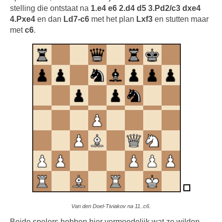
stelling die ontstaat na
1.e4 e6 2.d4 d5 3.Pd2/c3 dxe4
4.Pxe4
en dan
Ld7-c6
met het plan
Lxf3
en stutten maar
met
c6
.
Van den Doel-Tiviakov na 11..c6
.
Beide spelers hebben hier vermoedelijk wat ze wilden .