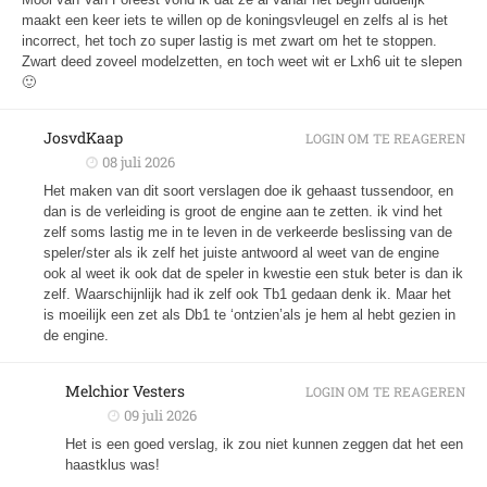
maakt een keer iets te willen op de koningsvleugel en zelfs al is het
incorrect, het toch zo super lastig is met zwart om het te stoppen.
Zwart deed zoveel modelzetten, en toch weet wit er Lxh6 uit te slepen
🙂
JosvdKaap
LOGIN OM TE REAGEREN
08 juli 2026
Het maken van dit soort verslagen doe ik gehaast tussendoor, en
dan is de verleiding is groot de engine aan te zetten. ik vind het
zelf soms lastig me in te leven in de verkeerde beslissing van de
speler/ster als ik zelf het juiste antwoord al weet van de engine
ook al weet ik ook dat de speler in kwestie een stuk beter is dan ik
zelf. Waarschijnlijk had ik zelf ook Tb1 gedaan denk ik. Maar het
is moeilijk een zet als Db1 te ‘ontzien’als je hem al hebt gezien in
de engine.
Melchior Vesters
LOGIN OM TE REAGEREN
09 juli 2026
Het is een goed verslag, ik zou niet kunnen zeggen dat het een
haastklus was!