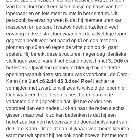
Van Den Doel heeft een klein plusje op basis van het
loperpaar en en iets meer ruimte in het centrum. Uit
persoonlijke ervaring weet ik dat hij hiermee uren kan
masseren en persen. Tiviakov heeft ontzettend veel
ervaring in deze structuur waarin hij de witveldige loper
gegeven heeft voor het paard op f3 en dan met een
pionnen op c6 en e6 tegen de witte pion op d4 gaat
spelen. Hij bereikt deze structureel nagenoeg identieke
stellingen zowel vanuit het Scandinavisch met
3..Dd6
en
het Frans. Opvallend genoeg echter lijkt hij de derde
opening waaruit deze structuur vaak voorkomt , de Caro-
Kann ( na
1.e4 c6 2.d4 d5 3.dxe4 Pxe4
) echter te
vermijden met zwart, terwijl zwarts witveldige loper hier
toch vaak een beter leven is beschoren dan in de
varianten die hij speelt en dat lijkt me eerder een
voordeel dan een nadeel. Ik kan naar de reden slechts
gissen, maar wat ik zo kan bedenken is dat hij een
hekel zou kunnen hebben aan de doorschuifvariant van
de Caro-Kann. Dit geldt dan blijkbaar voor beide kleuren
want met wit speelt hij het ook nooit hoewel het me toch