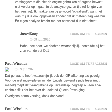
verslaggevers die niet de engine gebruiken of ergens bewust
niet verder op ingaan in de analyse gezien tijd (of lengte van
het verslag). Ik haakte aan bij je woord “opvallend”, want het
was mij dus ook opgevallen zonder dat ik meteen zag waarom.
En eigen analyse bracht me het antwoord dus niet direct
JosvdKaap
LOGIN OM TE REAGEREN
09 juli 2026
Haha, nee hoor, we dachten waarschijnlijk hetzelfde bij het
zien van de zet Db1
Paul Wiselius
LOGIN OM TE REAGEREN
09 juli 2026
Dat gehaaste heeft waarschijnlijk ook de IQP afkorting als gevolg.
Voor de niet ingewijde en minder Engels gewend zijnde lezer (incl.
mezelf) roept dat vraagtekens op. Uiteindelijk begreep ik (een aha-
erlebnis 😉 ) dat het over de Isolated Queen Pawn ging…
Overigens prima verslag, dank daarvoor!
Paul Wiselius
LOGIN OM TE REAGEREN