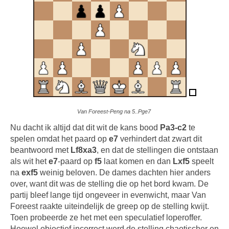
Van Foreest-Peng na 5..Pge7
Nu dacht ik altijd dat dit wit de kans bood
Pa3-c2
te
spelen omdat het paard op
e7
verhindert dat zwart dit
beantwoord met
Lf8xa3
, en dat de stellingen die ontstaan
als wit het
e7
-paard op
f5
laat komen en dan
Lxf5
speelt
na
exf5
weinig beloven. De dames dachten hier anders
over, want dit was de stelling die op het bord kwam. De
partij bleef lange tijd ongeveer in evenwicht, maar Van
Foreest raakte uiteindelijk de greep op de stelling kwijt.
Toen probeerde ze het met een speculatief loperoffer.
Hoewel objectief incorrect werd de stelling chaotischer en