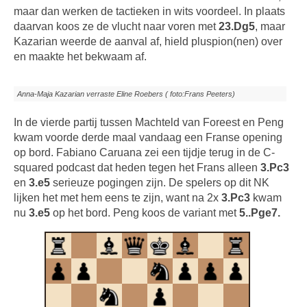
maar dan werken de tactieken in wits voordeel. In plaats
daarvan koos ze de vlucht naar voren met
23.Dg5
, maar
Kazarian weerde de aanval af, hield pluspion(nen) over
en maakte het bekwaam af.
Anna-Maja Kazarian verraste Eline Roebers ( foto:Frans Peeters)
In de vierde partij tussen Machteld van Foreest en Peng
kwam voorde derde maal vandaag een Franse opening
op bord. Fabiano Caruana zei een tijdje terug in de C-
squared podcast dat heden tegen het Frans alleen
3.Pc3
en
3.e5
serieuze pogingen zijn. De spelers op dit NK
lijken het met hem eens te zijn, want na 2x
3.Pc3
kwam
nu
3.e5
op het bord. Peng koos de variant met
5..Pge7.