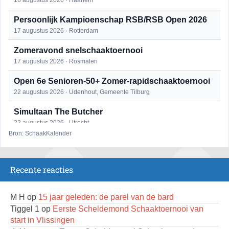
16 augustus 2026 · Haarlem
Persoonlijk Kampioenschap RSB/RSB Open 2026
17 augustus 2026 · Rotterdam
Zomeravond snelschaaktoernooi
17 augustus 2026 · Rosmalen
Open 6e Senioren-50+ Zomer-rapidschaaktoernooi
22 augustus 2026 · Udenhout, Gemeente Tilburg
Simultaan The Butcher
22 augustus 2026 · Utrecht
Bron: SchaakKalender
Mat op ‘t Wad
22 augustus 2026 · Den Burg, Texel
Recente reacties
2e Utrechts kroegloperstoernooi
23 augustus 2026 · Utrecht
M H
op
15 jaar geleden: de parel van de bard
Open Eemlandtoernooi 2026
Tiggel 1
op
Eerste Scheldemond Schaaktoernooi van
25 augustus 2026 · Bunschoten-Spakenburg
start in Vlissingen