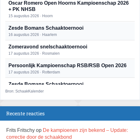
Oscar Romero Open Hoorns Kampioenschap 2026
+ PK NHSB
15 augustus 2026 · Hoorn
Zesde Bomans Schaaktoernooi
16 augustus 2026 · Haarlem
Zomeravond snelschaaktoernooi
17 augustus 2026 · Rosmalen
Persoonlijk Kampioenschap RSB/RSB Open 2026
17 augustus 2026 · Rotterdam
Zesde Bomans Schaaktoernooi
17 augustus 2026 · Haarlem
Bron: SchaakKalender
Zomeravond snelschaaktoernooi
18 augustus 2026 · Rosmalen
Recente reacties
Persoonlijk Kampioenschap RSB/RSB Open 2026
18 augustus 2026 · Rotterdam
Frits Fritschy
op
De kampioenen zijn bekend – Update:
correctie door de schaakbond