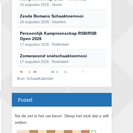
15 augustus 2026 · Hoorn
Zesde Bomans Schaaktoernooi
16 augustus 2026 · Haarlem
Persoonlijk Kampioenschap RSB/RSB
Open 2026
17 augustus 2026 · Rotterdam
Zomeravond snelschaaktoernooi
17 augustus 2026 · Rosmalen
Zesde Bomans Schaaktoernooi
Bron: SchaakKalender
17 augustus 2026 · Haarlem
Zomeravond snelschaaktoernooi
18 augustus 2026 · Rosmalen
Puzzel
Persoonlijk Kampioenschap RSB/RSB
Open 2026
Na de zet is het uw beurt. Sleep het stuk dat u wilt
18 augustus 2026 · Rotterdam
zetten.
Mat op ‘t Wad