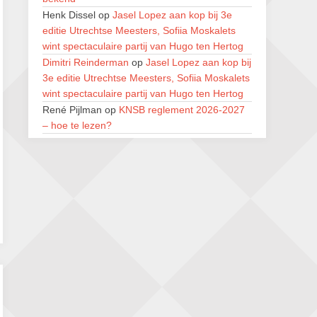
28 augustus 2026 · Haarlem
Henk Dissel
op
Jasel Lopez aan kop bij 3e
11e Goirles Weekend Kampioenschap
editie Utrechtse Meesters, Sofiia Moskalets
28 augustus 2026 · Goirle
wint spectaculaire partij van Hugo ten Hertog
Dimitri Reinderman
op
Jasel Lopez aan kop bij
Keisnel Schaaktoernooi
3e editie Utrechtse Meesters, Sofiia Moskalets
29 augustus 2026 · Amersfoort
wint spectaculaire partij van Hugo ten Hertog
René Pijlman
op
KNSB reglement 2026-2027
Kroeg & Loper Leiden
– hoe te lezen?
30 augustus 2026 · Leiden
coenj
op
KNSB reglement 2026-2027 – hoe te
Open Schaakkampioenschap van
lezen?
Arnhem
Henk Dissel
op
Jasel Lopez aan kop bij 3e
4 september 2026 · ARNHEM
editie Utrechtse Meesters, Sofiia Moskalets
wint spectaculaire partij van Hugo ten Hertog
Bart Beijer
op
KNSB reglement 2026-2027 –
hoe te lezen?
Bart Beijer
op
Scheldemond Schaaktoernooi:
ronde 5 – balansdag
René Pijlman
op
KNSB reglement 2026-2027
– hoe te lezen?
René Pijlman
op
KNSB reglement 2026-2027