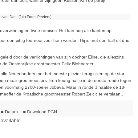
oter dan ooit, want er zijn geen Russen van de partij!
 van Dael (foto Frans Peeters)
 overwinning en twee remises. Het kan nog alle kanten op.
r een pittig toernooi voor hem worden. Hij is met een half uit drie
geleid door de verrichtingen van zijn dochter Eline, die alleszins
gen de Oostenrijkse grootmeester Felix Blohberger.
n alle Nederlanders met het meeste plezier terugkijken op de start
leen maar grootmeesters. Een keurig halfje in de eerste ronde tegen
en voormalig 2700-speler Jobava. Maar in ronde 3 haalde de 18-
dameoffer de Kroatische grootmeester Robert Zelcic te verslaan…