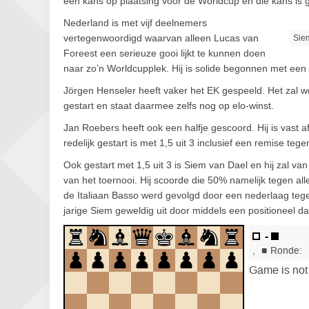
een kans op plaatsing voor de Worldcup en die kans is gr
Nederland is met vijf deelnemers
vertegenwoordigd waarvan alleen Lucas van
Siem
Foreest een serieuze gooi lijkt te kunnen doen
naar zo’n Worldcupplek. Hij is solide begonnen met een
Jörgen Henseler heeft vaker het EK gespeeld. Het zal wee
gestart en staat daarmee zelfs nog op elo-winst.
Jan Roebers heeft ook een halfje gescoord. Hij is vast af
redelijk gestart is met 1,5 uit 3 inclusief een remise te
Ook gestart met 1,5 uit 3 is Siem van Dael en hij zal va
van het toernooi. Hij scoorde die 50% namelijk tegen al
de Italiaan Basso werd gevolgd door een nederlaag teg
jarige Siem geweldig uit door middels een positioneel 