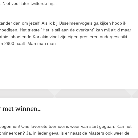
 Niet veel later twitterde hij…
tander dan om jezelf. Als ik bij IJsselmeervogels ga kijken hoop ik
edigen. Het trieste “Het is stil aan de overkant” kan mij altijd maar
ie inboetende Karjakin vindt zijn eigen presteren ondergeschikt
van 2900 haalt. Man man man…
or met winnen…
begonnen! Ons favoriete toernooi is weer van start gegaan. Kan het
domineerden? Ja, in ieder geval is er naast de Masters ook weer de