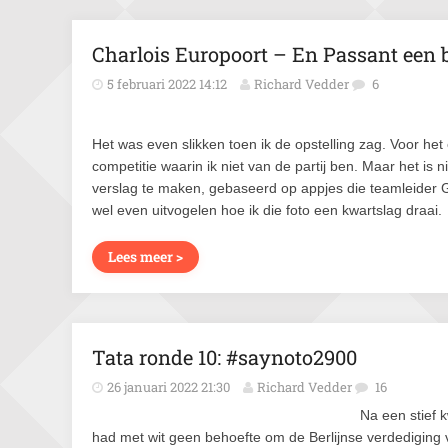
Charlois Europoort – En Passant een b
5 februari 2022 14:12
Richard Vedder
6
Het was even slikken toen ik de opstelling zag. Voor het
competitie waarin ik niet van de partij ben. Maar het is 
verslag te maken, gebaseerd op appjes die teamleider 
wel even uitvogelen hoe ik die foto een kwartslag draai.
Lees meer >
Tata ronde 10: #saynoto2900
26 januari 2022 21:30
Richard Vedder
16
Na een stief k
had met wit geen behoefte om de Berlijnse verdediging 