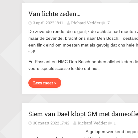
Van lichte zeden…
3 april 2022 18:11
Richard Vedder
7
De zevende ronde, die eigenlijk de achtste had moeten z
maar de zevende, bracht ons naar Den Bosch. Toestand
een flink eind om moesten met als gevolg dat ons hele 
tijd!
En Passant en HMC Den Bosch hebben allebei leden die
vooruitspeeldiscussie leidde dat niet.
Lees meer >
Siem van Dael klopt GM met dameoffe
30 maart 2022 17:42
Richard Vedder
1
Afgelopen weekend begon i