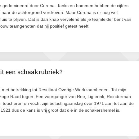
eer gedomineerd door Corona. Tanks en bommen hebben de cijfers
 naar de achtergrond verdreven. Maar Corona is er nog wel
huis te blijven. Dat is dan knap vervelend als je teamleider bent van
w teamgenoten dat hij positief getest heeft.
it een schaakrubriek?
e met betrekking tot Resultaat Overige Werkzaamheden. Tot mijn
e Hoge Raad tegen. Een voorganger van Ree, Ligterink, Reinderman
 toucheren en vocht zijn belastingaanslag over 1971 aan tot aan de
 1921 dus de kans is vrij groot dat die in de schakershemel is.