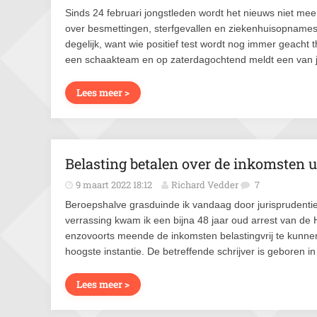
Sinds 24 februari jongstleden wordt het nieuws niet m
over besmettingen, sterfgevallen en ziekenhuisopnames
degelijk, want wie positief test wordt nog immer geacht t
een schaakteam en op zaterdagochtend meldt een van jou
Lees meer >
Belasting betalen over de inkomsten u
9 maart 2022 18:12
Richard Vedder
7
Beroepshalve grasduinde ik vandaag door jurisprudenti
verrassing kwam ik een bijna 48 jaar oud arrest van d
enzovoorts meende de inkomsten belastingvrij te kunnen
hoogste instantie. De betreffende schrijver is geboren in
Lees meer >