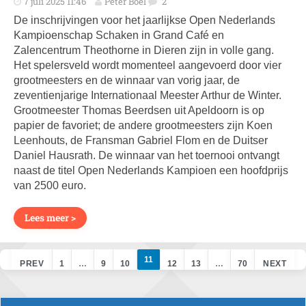
7 juli 2025 11:46
Peter Boel
2
De inschrijvingen voor het jaarlijkse Open Nederlands
Kampioenschap Schaken in Grand Café en
Zalencentrum Theothorne in Dieren zijn in volle gang.
Het spelersveld wordt momenteel aangevoerd door vier
grootmeesters en de winnaar van vorig jaar, de
zeventienjarige Internationaal Meester Arthur de Winter.
Grootmeester Thomas Beerdsen uit Apeldoorn is op
papier de favoriet; de andere grootmeesters zijn Koen
Leenhouts, de Fransman Gabriel Flom en de Duitser
Daniel Hausrath. De winnaar van het toernooi ontvangt
naast de titel Open Nederlands Kampioen een hoofdprijs
van 2500 euro.
Lees meer >
11
PREV
1
…
9
10
12
13
…
70
NEXT