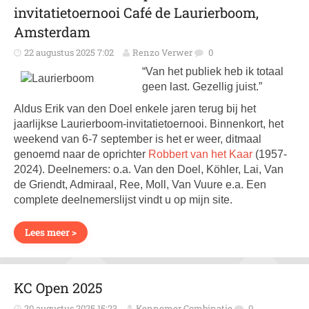
invitatietoernooi Café de Laurierboom,
Amsterdam
22 augustus 2025 7:02
Renzo Verwer
0
“Van het publiek heb ik totaal
geen last. Gezellig juist.”
Aldus Erik van den Doel enkele jaren terug bij het
jaarlijkse Laurierboom-invitatie­toernooi. Binnenkort, het
weekend van 6-7 september is het er weer, ditmaal
genoemd naar de oprichter
Robbert van het Kaar
(1957-
2024). Deelnemers: o.a. Van den Doel, Köhler, Lai, Van
de Griendt, Admiraal, Ree, Moll, Van Vuure e.a. Een
complete deelnemerslijst vindt u op mijn site.
Lees meer >
KC Open 2025
20 augustus 2025 15:23
Kennemer Combinatie
0