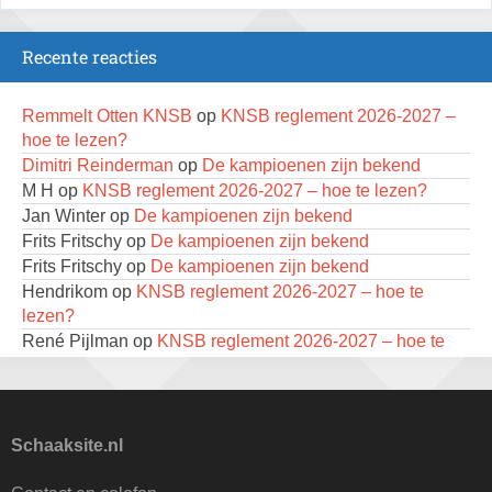
Zomeravond snelschaaktoernooi
18 augustus 2026 · Rosmalen
Recente reacties
Persoonlijk Kampioenschap RSB/RSB Open 2026
18 augustus 2026 · Rotterdam
Remmelt Otten KNSB
op
KNSB reglement 2026-2027 –
hoe te lezen?
Mat op ‘t Wad
Dimitri Reinderman
op
De kampioenen zijn bekend
22 augustus 2026 · Den Burg, Texel
M H
op
KNSB reglement 2026-2027 – hoe te lezen?
Jan Winter
op
De kampioenen zijn bekend
Simultaan The Butcher
Frits Fritschy
op
De kampioenen zijn bekend
22 augustus 2026 · Utrecht
Frits Fritschy
op
De kampioenen zijn bekend
Open 6e Senioren-50+ Zomer-rapidschaaktoernooi
Hendrikom
op
KNSB reglement 2026-2027 – hoe te
22 augustus 2026 · Udenhout, Gemeente Tilburg
lezen?
René Pijlman
op
KNSB reglement 2026-2027 – hoe te
2e Utrechts kroegloperstoernooi
lezen?
23 augustus 2026 · Utrecht
Bert Hollander
op
KNSB reglement 2026-2027 – hoe te
lezen?
Open 6e Senioren-50+ Zomer-rapidschaaktoernooi
Dimitri Reinderman
op
De kampioenen zijn bekend
23 augustus 2026 · Udenhout, Gemeente Tilburg
Schaaksite.nl
Frits Fritschy
op
De kampioenen zijn bekend
Open Eemlandtoernooi 2026
Caesar64
op
Ronde 6: De ronde waarin de remise