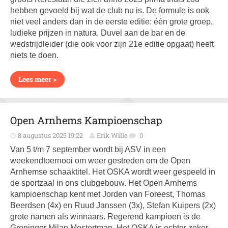
hebben gevoeld bij wat de club nu is. De formule is ook
niet veel anders dan in de eerste editie: één grote groep,
ludieke prijzen in natura, Duvel aan de bar en de
wedstrijdleider (die ook voor zijn 21e editie opgaat) heeft
niets te doen.
Lees meer >
Open Arnhems Kampioenschap
8 augustus 2025 19:22
Erik Wille
0
Van 5 t/m 7 september wordt bij ASV in een
weekendtoernooi om weer gestreden om de Open
Arnhemse schaaktitel. Het OSKA wordt weer gespeeld in
de sportzaal in ons clubgebouw. Het Open Arnhems
kampioenschap kent met Jorden van Foreest, Thomas
Beerdsen (4x) en Ruud Janssen (3x), Stefan Kuipers (2x)
grote namen als winnaars. Regerend kampioen is de
Groninger Milan Mostertman. Het OSKA is echter zeker