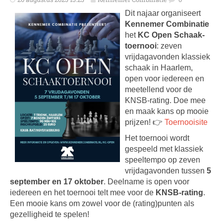
Dit najaar organiseert
Kennemer Combinatie
het
KC Open Schaak­
toernooi
: zeven
vrijdagavonden klassiek
schaak in Haarlem,
open voor iedereen en
meetellend voor de
KNSB-rating. Doe mee
en maak kans op mooie
prijzen! 👉
Toernooisite
Het toernooi wordt
gespeeld met klassiek
speeltempo op zeven
vrijdag­avonden tussen
5
september en 17 oktober
. Deelname is open voor
iedereen en het toernooi telt mee voor de
KNSB-rating
.
Een mooie kans om zowel voor de (rating)punten als
gezelligheid te spelen!