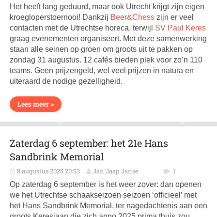
Het heeft lang geduurd, maar ook Utrecht krijgt zijn eigen
kroegloperstoernooi! Dankzij
Beer&Chess
zijn er veel
contacten met de Utrechtse horeca, terwijl
SV Paul Keres
graag evenementen organiseert. Met deze samenwerking
staan alle seinen op groen om groots uit te pakken op
zondag 31 augustus. 12 cafés bieden plek voor zo’n 110
teams. Geen prijzengeld, wel veel prijzen in natura en
uiteraard de nodige gezelligheid.
Lees meer >
Zaterdag 6 september: het 21e Hans
Sandbrink Memorial
8 augustus 2025 20:53
Jan Jaap Janse
1
Op zaterdag 6 september is het weer zover: dan openen
we het Utrechtse schaakseizoen seizoen ‘officieel’ met
het Hans Sandbrink Memorial, ter nagedachtenis aan een
groots Keresiaan die zich anno 2025 prima thuis zou