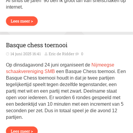
Al sinds de jaren ’90 ben ik groot fan van snelschaken op
internet.
Lees meer >
Basque chess toernooi
14 juni 2025 16:41
Eric de Ridder
0
Op dinsdagavond 24 juni organiseert de
Nijmeegse
schaakvereniging SMB
een Basque Chess toernooi. Een
Basque Chess toernooi houdt in dat je twee partijen
tegelijkertijd speelt tegen dezelfde tegenstander, een
partij met wit en een partij met zwart. Deelname staat
open voor iedereen. Er worden 6 rondes gespeeld met
een bedenktijd van 10 minuten met een increment van 5
seconden per zet. Dus in totaal speel je die avond 12
partijen.
Lees meer >