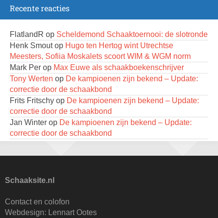
Recente reacties
Open Eemlandtoernooi 2026
25 augustus 2026 · Bunschoten-Spakenburg
FlatlandR
op
Scheldemond Schaaktoernooi: de slotronde
DSC Girls Night
Henk Smout
op
Hugo ten Hertog wint Utrechtse
27 augustus 2026 · Delft
Meesters, Sofiia Moskalets scoort WIM & WGM norm
Mark Per
op
Max Euwe als schaakboekenschrijver
Nazomervierkampentoernooi 2026
Tony Werten
op
De kampioenen zijn bekend – Update:
28 augustus 2026 · Assen
correctie door de schaakbond
KC Open
Frits Fritschy
op
De kampioenen zijn bekend – Update:
28 augustus 2026 · Haarlem
correctie door de schaakbond
Jan Winter
op
De kampioenen zijn bekend – Update:
11e Goirles Weekend Kampioenschap
correctie door de schaakbond
28 augustus 2026 · Goirle
Tony Werten
op
KNSB reglement 2026-2027 – hoe te
lezen?
Keisnel Schaaktoernooi
Dimitri Reinderman
op
De kampioenen zijn bekend –
29 augustus 2026 · Amersfoort
Update: correctie door de schaakbond
Schaaksite.nl
Kroeg & Loper Leiden
M H
op
KNSB reglement 2026-2027 – hoe te lezen?
30 augustus 2026 · Leiden
Pi Unneke
op
KNSB reglement 2026-2027 – hoe te
Contact en colofon
lezen?
Webdesign:
Lennart Ootes
Open Schaakkampioenschap van Arnhem