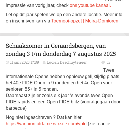
impressie van vorig jaar, check
ons youtube kanaal.
Let op dit jaar spelen we op een andere locatie. Meer info
en inschrijven kan via
Toernooi-opzet | Moira-Domtoren
Schaakzomer in Geraardsbergen, van
zondag 3 t/m donderdag 7 augustus 2025
11 juni 2025 17:39
Lucien Deschuyteneer
13
Twee
internationale Opens hebben opnieuw gelijktijdig plaats :
het 40e FIDE Open in 9 ronden en het 4e Open voor
senioren 55+ in 5 ronden.
Daarnaast zijn er zoals elk jaar ’s avonds twee Open
FIDE rapids en een Open FIDE blitz (voorafgegaan door
barbecue).
Nog niet ingeschreven ? Dat kan hier
https://vanpiontotdame.wixsite.com/vptd
(zie reactie