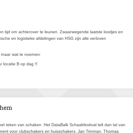
en tijd om achterover te leunen. Zwaarwegende laatste loodjes en
orische en logistieke afdelingen van HSG zijn alle verloven
m maar wat te noemen:
r locatie B op dag Y.
rnhem
 het teken van schaken. Het DataBalk Schaakfestival telt dan tal van
evenement voor clubschakers en huisschakers. Jan Timman, Thomas