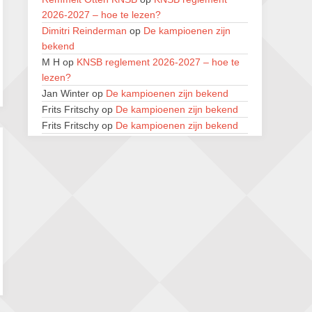
28 augustus 2026 · Haarlem
2026-2027 – hoe te lezen?
11e Goirles Weekend Kampioenschap
Dimitri Reinderman
op
De kampioenen zijn
28 augustus 2026 · Goirle
bekend
M H
op
KNSB reglement 2026-2027 – hoe te
Keisnel Schaaktoernooi
lezen?
29 augustus 2026 · Amersfoort
Jan Winter
op
De kampioenen zijn bekend
Frits Fritschy
op
De kampioenen zijn bekend
Kroeg & Loper Leiden
30 augustus 2026 · Leiden
Frits Fritschy
op
De kampioenen zijn bekend
Hendrikom
op
KNSB reglement 2026-2027 –
Open Schaakkampioenschap van
hoe te lezen?
Arnhem
René Pijlman
op
KNSB reglement 2026-2027
4 september 2026 · ARNHEM
– hoe te lezen?
Bert Hollander
op
KNSB reglement 2026-2027
– hoe te lezen?
Dimitri Reinderman
op
De kampioenen zijn
bekend
Frits Fritschy
op
De kampioenen zijn bekend
Caesar64
op
Ronde 6: De ronde waarin de
remise sneller kwam dan de koffie