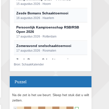
15 augustus 2026 · Hoorn
Zesde Bomans Schaaktoernooi
16 augustus 2026 · Haarlem
Persoonlijk Kampioenschap RSB/RSB
Open 2026
17 augustus 2026 · Rotterdam
Zomeravond snelschaaktoernooi
17 augustus 2026 · Rosmalen
Zesde Bomans Schaaktoernooi
Bron: SchaakKalender
17 augustus 2026 · Haarlem
Zomeravond snelschaaktoernooi
18 augustus 2026 · Rosmalen
Puzzel
Persoonlijk Kampioenschap RSB/RSB
Open 2026
Na de zet is het uw beurt. Sleep het stuk dat u wilt
18 augustus 2026 · Rotterdam
zetten.
Mat op ‘t Wad