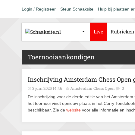
Login / Registreer
Steun Schaaksite
Hulp bij plaatsen ar
Live
Rubrieken
Toernooiaankondigen
Inschrijving Amsterdam Chess Open 
3 juni 2025 14:46
Amsterdam Chess Open
0
De inschrijving voor de derde editie van het Amsterda
het toernooi vindt opnieuw plaats in het Corry Tendeloo
beschikbaar. Zie de
website
voor alle informatie en insch