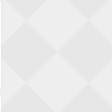
Dimitri Reinderman
op
De kampioenen zijn
bekend
Henk Dissel
op
Jasel Lopez aan kop bij 3e
editie Utrechtse Meesters, Sofiia Moskalets
wint spectaculaire partij van Hugo ten Hertog