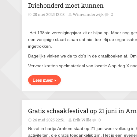
Driehonderd moet kunnen
28 mei 2025 12:08
Wimvanderwijk
2
Het 138ste verenigingsjaar zit er bijna op. Maar nog ge
een venijnige staart staan dat niet toe. Bij de organisat
ingetrokken.
Dagelijks vinken we de to do’s in de draaiboeken af. O
Vervoer kratten spelmateriaal van locatie A op dag X naa
Lees meer >
Gratis schaakfestival op 21 juni in A
26 mei 2025 22:51
Erik Wille
0
Rozet in hartje Arnhem staat op 21 juni weer volledig in
activiteiten, die gratis toegankelijk zijn. Het is een 