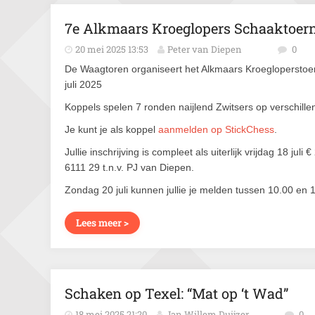
7e Alkmaars Kroeglopers Schaaktoer
20 mei 2025 13:53
Peter van Diepen
0
De Waagtoren organiseert het Alkmaars Kroegloperstoe
juli 2025
Koppels spelen 7 ronden naijlend Zwitsers op verschille
Je kunt je als koppel
aanmelden op StickChess
.
Jullie inschrijving is compleet als uiterlijk vrijdag 18 
6111 29 t.n.v. PJ van Diepen.
Zondag 20 juli kunnen jullie je melden tussen 10.00 en 
Lees meer >
Schaken op Texel: “Mat op ‘t Wad”
18 mei 2025 21:20
Jan Willem Duijzer
0