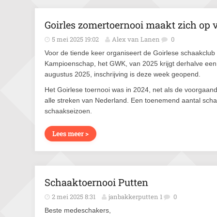
Goirles zomertoernooi maakt zich op v
5 mei 2025 19:02
Alex van Lanen
0
Voor de tiende keer organiseert de Goirlese schaakclu
Kampioenschap, het GWK, van 2025 krijgt derhalve een ex
augustus 2025, inschrijving is deze week geopend.
Het Goirlese toernooi was in 2024, net als de voorgaa
alle streken van Nederland. Een toenemend aantal scha
schaakseizoen.
Lees meer >
Schaaktoernooi Putten
2 mei 2025 8:31
janbakkerputten 1
0
Beste medeschakers,