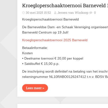
Kroegloperschaaktoernooi Barneveld 1
30 mei 2025 15:52
Jeroen van Winkoop
0
Kroegloperschaaktoernooi Barneveld
De Barneveldse Dam -en Schaak Vereniging organiseert
Barneveld Centrum op 19 Juli!
Kroegloperschaaktoernooi 2025 Barneveld
Betaalinformatie:
Kosten
• Deelname toernooi € 20,00 per koppel
• Satébuffet € 15,00 p.p.
De inschrijving wordt definitief na betaling van het insch
rekeningnummer NL10RABO0126247412 t.n.v. BDSV Ba
Lees meer >