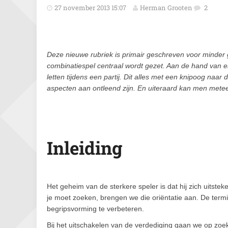
27 november 2013 15:07
Herman Grooten
2
Deze nieuwe rubriek is primair geschreven voor minder
combinatiespel centraal wordt gezet. Aan de hand van 
letten tijdens een partij. Dit alles met een knipoog na
aspecten aan ontleend zijn. En uiteraard kan men metee
Inleiding
Het geheim van de sterkere speler is dat hij zich uitstek
je moet zoeken, brengen we die oriëntatie aan. De term
begripsvorming te verbeteren.
Bij het uitschakelen van de verdediging gaan we op zoe