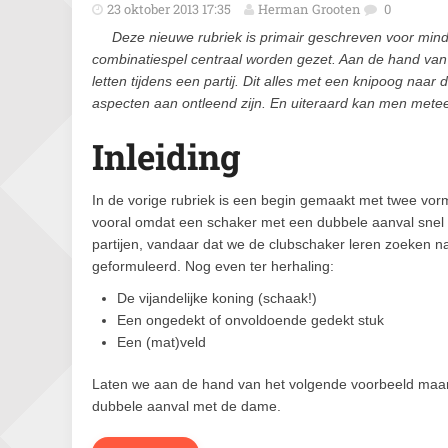
23 oktober 2013 17:35
Herman Grooten
0
Deze nieuwe rubriek is primair geschreven voor min
combinatiespel centraal worden gezet. Aan de hand va
letten tijdens een partij. Dit alles met een knipoog na
aspecten aan ontleend zijn. En uiteraard kan men metee
Inleiding
In de vorige rubriek is een begin gemaakt met twee vo
vooral omdat een schaker met een dubbele aanval snel
partijen, vandaar dat we de clubschaker leren zoeken n
geformuleerd. Nog even ter herhaling:
De vijandelijke koning (schaak!)
Een ongedekt of onvoldoende gedekt stuk
Een (mat)veld
Laten we aan de hand van het volgende voorbeeld maar
dubbele aanval met de dame.