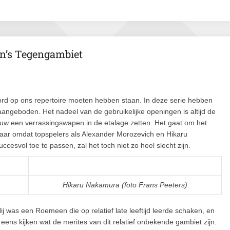
bin’s Tegengambiet
d op ons repertoire moeten hebben staan. In deze serie hebben
angeboden. Het nadeel van de gebruikelijke openingen is altijd de
euw een verrassingswapen in de etalage zetten. Het gaat om het
Maar omdat topspelers als Alexander Morozevich en Hikaru
ccesvol toe te passen, zal het toch niet zo heel slecht zijn.
Hikaru Nakamura (foto Frans Peeters)
j was een Roemeen die op relatief late leeftijd leerde schaken, en
ens kijken wat de merites van dit relatief onbekende gambiet zijn.