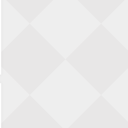
– hoe te lezen?
M H
op
KNSB reglement 2026-2027 – hoe te
lezen?
Hugo
op
KNSB reglement 2026-2027 – hoe te
lezen?
M H
op
KNSB reglement 2026-2027 – hoe te
lezen?
Lucien Deschuyteneer
op
41e Open van
Geraardsbergen, van zondag 2 tot donderdag
6 augustus