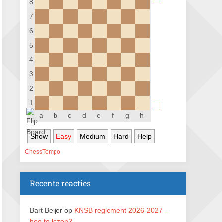
8
Nazomervierkampentoernooi 2026
7
28 augustus 2026 · Assen
6
KC Open
5
28 augustus 2026 · Haarlem
4
11e Goirles Weekend Kampioenschap
3
28 augustus 2026 · Goirle
2
Keisnel Schaaktoernooi
1
29 augustus 2026 · Amersfoort
a
b
c
d
e
f
g
h
Kroeg & Loper Leiden
Show
Easy
Medium
Hard
Help
30 augustus 2026 · Leiden
ChessTempo
Open Schaakkampioenschap van
Arnhem
4 september 2026 · ARNHEM
Recente reacties
Open Jeugdkampioenschap Gouda 2026
5 september 2026 · Gouda
Bart Beijer
op
KNSB reglement 2026-2027 –
hoe te lezen?