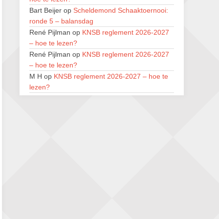
SIOK Rapid Schaaktoernooi
Bart Beijer
op
Scheldemond Schaaktoernooi:
5 september 2026 · Oosterhout
ronde 5 – balansdag
Jan Schut Rapidtoernooi
René Pijlman
op
KNSB reglement 2026-2027
5 september 2026 · Groningen
– hoe te lezen?
René Pijlman
op
KNSB reglement 2026-2027
Kroeglopertoernooi Putten
– hoe te lezen?
5 september 2026 · Putten
M H
op
KNSB reglement 2026-2027 – hoe te
lezen?
René Pijlman
op
KNSB reglement 2026-2027
– hoe te lezen?
M H
op
KNSB reglement 2026-2027 – hoe te
lezen?
M H
op
KNSB reglement 2026-2027 – hoe te
lezen?
René Pijlman
op
KNSB reglement 2026-2027
– hoe te lezen?
René Pijlman
op
KNSB reglement 2026-2027
– hoe te lezen?
René Pijlman
op
KNSB reglement 2026-2027