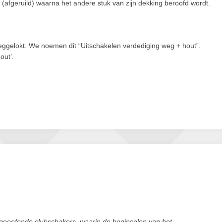
(afgeruild) waarna het andere stuk van zijn dekking beroofd wordt.
ggelokt. We noemen dit “Uitschakelen verdediging weg + hout”.
out’.
 geoefende clubschakers, waarin de beginselen van het