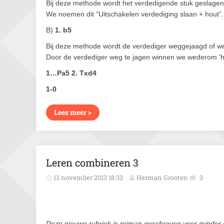
Bij deze methode wordt het verdedigende stuk geslagen 
We noemen dit “Uitschakelen verdediging slaan + hout”.
B)
1. b5
Bij deze methode wordt de verdediger weggejaagd of we
Door de verdediger weg te jagen winnen we wederom ‘h
1…Pa5 2. Txd4
1-0
Lees meer >
Leren combineren 3
13 november 2013 18:33
Herman Grooten
3
Deze nieuwe rubriek is primair geschreven voor minder