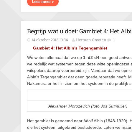
Lees meer >
Begrijp wat u doet: Gambiet 4: Het Al
14 oktober 2013 19:34
Herman Grooten
1
Gambiet 4: Het Albin’s Tegengambiet
We weten allemaal dat we op
1. d2-d4
een goed antwoor
we redelijk wat systemen tegen deze witte openingszet a
witspelers daarop voorbereid zijn. Vandaar dat we opni
Albin’s Tegengambiet dat geen goede reputatie heeft. 
Nakamura er heil in zien om het systeem in de praktijk su
Alexander Morozevich (foto Jos Sutmuller)
Het gambiet is genoemd naar Adolf Albin (1848-1920). Hi
die het systeem uitgebreid bestudeerde. Laten we maar e