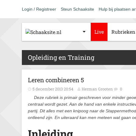
Login / Registreer
Steun Schaaksite
Hulp bij plaatsen ar
Live
Rubrieken
Opleiding en Training
Leren combineren 5
5 december 2013 20:54
Herman Grooten
0
Deze rubriek is primair geschreven voor minder geo
centraal wordt gezet. Aan de hand van enkele instruct
partij. Dit alles met een knipoog naar de Stappenmetho
ontleend zijn. En uiteraard kan men meteen wat gaan oe
Inleiding