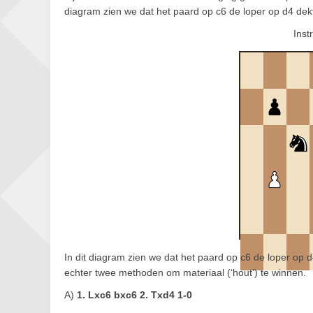
diagram zien we dat het paard op c6 de loper op d4 dek
Inst
In dit diagram zien we dat het paard op c6 de loper op d
echter twee methoden om materiaal (‘hout’) te winnen.
A)
1. Lxc6 bxc6 2. Txd4 1-0