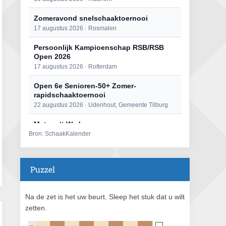
Zomeravond snelschaaktoernooi
17 augustus 2026 · Rosmalen
Persoonlijk Kampioenschap RSB/RSB
Open 2026
17 augustus 2026 · Rotterdam
Open 6e Senioren-50+ Zomer-
rapidschaaktoernooi
22 augustus 2026 · Udenhout, Gemeente Tilburg
Mat op ‘t Wad
Bron: SchaakKalender
22 augustus 2026 · Den Burg, Texel
Simultaan The Butcher
22 augustus 2026 · Utrecht
Puzzel
2e Utrechts kroegloperstoernooi
23 augustus 2026 · Utrecht
Na de zet is het uw beurt. Sleep het stuk dat u wilt
zetten.
Open Eemlandtoernooi 2026
25 augustus 2026 · Bunschoten-Spakenburg