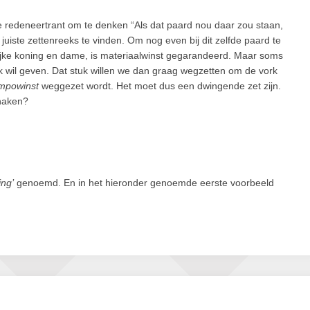
De redeneertrant om te denken “Als dat paard nou daar zou staan,
iste zettenreeks te vinden. Om nog even bij dit zelfde paard te
elijke koning en dame, is materiaalwinst gegarandeerd. Maar soms
rk wil geven. Dat stuk willen we dan graag wegzetten om de vork
mpowinst
weggezet wordt. Het moet dus een dwingende zet zijn.
haken?
ing’
genoemd. En in het hieronder genoemde eerste voorbeeld