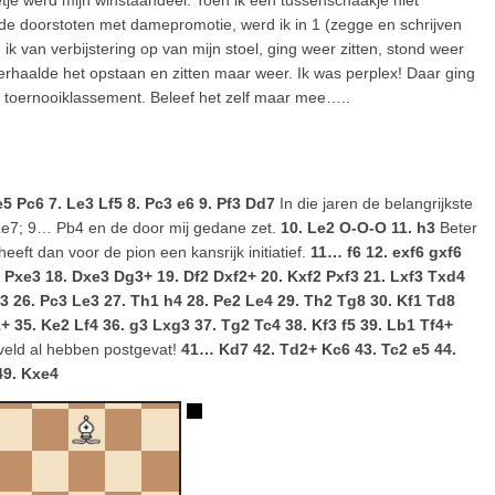
tje werd mijn winstaandeel. Toen ik een tussenschaakje niet
ilde doorstoten met damepromotie, werd ik in 1 (zegge en schrijven
ik van verbijstering op van mijn stoel, ging weer zitten, stond weer
herhaalde het opstaan en zitten maar weer. Ik was perplex! Daar ging
t toernooiklassement. Beleef het zelf maar mee…..
xe5 Pc6 7. Le3 Lf5 8. Pc3 e6 9. Pf3 Dd7
In die jaren de belangrijkste
 Le7; 9… Pb4 en de door mij gedane zet.
10. Le2 O-O-O 11. h3
Beter
eeft dan voor de pion een kansrijk initiatief.
11… f6 12. exf6 gxf6
1 Pxe3 18. Dxe3 Dg3+ 19. Df2 Dxf2+ 20. Kxf2 Pxf3 21. Lxf3 Txd4
3 26. Pc3 Le3 27. Th1 h4 28. Pe2 Le4 29. Th2 Tg8 30. Kf1 Td8
 35. Ke2 Lf4 36. g3 Lxg3 37. Tg2 Tc4 38. Kf3 f5 39. Lb1 Tf4+
eveld al hebben postgevat!
41… Kd7 42. Td2+ Kc6 43. Tc2 e5 44.
49. Kxe4