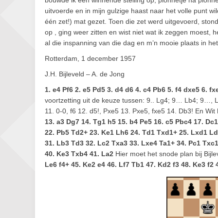
bouwde ik een winnende stelling op, pionnetje na pionne
uitvoerde en in mijn gulzige haast naar het volle punt w
één zet!) mat gezet. Toen die zet werd uitgevoerd, stond 
op , ging weer zitten en wist niet wat ik zeggen moest, 
al die inspanning van die dag en m’n mooie plaats in he
Rotterdam, 1 december 1957
J.H. Bijleveld – A. de Jong
1. e4 Pf6 2. e5 Pd5 3. d4 d6 4. c4 Pb6 5. f4 dxe5 6. f
voortzetting uit de keuze tussen: 9.. Lg4; 9… Lb4; 9…,
11. 0-0, f6 12. d5!, Pxe5 13. Pxe5, fxe5 14. Db3! En Wit h
13. a3 Dg7 14. Tg1 h5 15. b4 Pe5 16. c5 Pbc4 17. Dc
22. Pb5 Td2+ 23. Ke1 Lh6 24. Td1 Txd1+ 25. Lxd1 Ld
31. Lb3 Td3 32. Lc2 Txa3 33. Lxe4 Ta1+ 34. Pc1 Txc1+
40. Ke3 Txb4 41. La2
Hier moet het snode plan bij Bijl
Le6 f4+ 45. Ke2 e4 46. Lf7 Tb1 47. Kd2 f3 48. Ke3 f2 