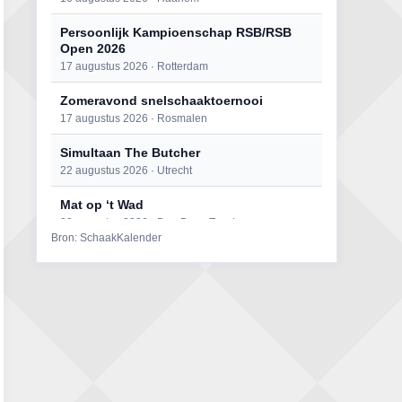
Persoonlijk Kampioenschap RSB/RSB
Open 2026
17 augustus 2026 · Rotterdam
Zomeravond snelschaaktoernooi
17 augustus 2026 · Rosmalen
Simultaan The Butcher
22 augustus 2026 · Utrecht
Mat op ‘t Wad
22 augustus 2026 · Den Burg, Texel
Bron: SchaakKalender
Open 6e Senioren-50+ Zomer-
rapidschaaktoernooi
22 augustus 2026 · Udenhout, Gemeente Tilburg
2e Utrechts kroegloperstoernooi
23 augustus 2026 · Utrecht
Open Eemlandtoernooi 2026
25 augustus 2026 · Bunschoten-Spakenburg