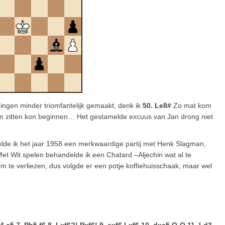
ngen minder triomfantelijk gemaakt, denk ik
50. Le8#
Zo mat kom
 en zitten kon beginnen… Het gestamelde excuus van Jan drong niet
elde ik het jaar 1958 een merkwaardige partij met Henk Slagman,
 Met Wit spelen behandelde ik een Chatard –Aljechin wat al te
 om te verliezen, dus volgde er een potje koffiehuisschaak, maar wel