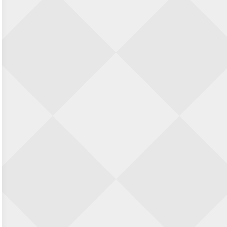
Nazomervierkampentoernooi 2026
28 augustus 2026 · Assen
KC Open
28 augustus 2026 · Haarlem
11e Goirles Weekend Kampioenschap
28 augustus 2026 · Goirle
Keisnel Schaaktoernooi
29 augustus 2026 · Amersfoort
Kroeg & Loper Leiden
30 augustus 2026 · Leiden
Open Schaakkampioenschap van
Arnhem
4 september 2026 · ARNHEM
Groninger stappenkampioenschap
5 september 2026 · Groningen