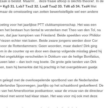
is beslist. Maarrrr.. . deze fraaie afloop is slechts theorie!. In de
+ Kg5 31. Lxb7 Txc2 32. Lxa8 Txa2 33. Td6 a5 34. Txd4
Met
ie, maar de omwisseling van zetten bewerkstelligde wel een andere
eting voor het jaarlijkse PTT clubkampioenschap. Het was een
en het bestaan hun tiental te versterken met Theo van den Tol, na
ven, dat jaar kampioen van Friesland. Beide speelden voor Philidor
riezen echter niet baten. Beide zware jongens werden door Cor
½ voor de Rotterdammers: Geen woorden, maar daden! Dirk ging
 hem in de counter op en door een daarop volgende misslag gleed hij
het ongelukkige verscheiden in Dokkum van de heilige Bonifatius,
wen later – dan toch nog boete. De grote gele tanden van Dirk
een, toen hij bemerkte dat hij prachtig in het overgebleven gaatje
ten gelegd met de overkoepelende sportbond van de Nederlandse
ederlandse Spoorwegen, jaarlijks op het schaakbord geduelleerd. De
e van het Amersfoortse postkantoor, waar de vrouw van de directeur
enkool met worst had klaar staan. Het was voor mij ook met deze