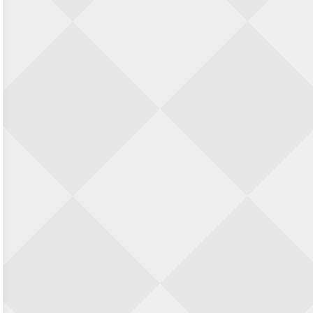
Zwolle Zuid Schaakt! Terrassentoernooi
voor duo’s
5 september 2026 · Zwolle
22e Hans Sandbrink Memorial
5 september 2026 · Utrecht
Open Kampioenschap Gouda 2026
5 september 2026 · Gouda