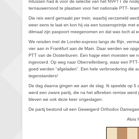
Intussen had ik voor de selectie van het NVPTT de nodi
ternauwernood te plaatsen voor het nationale PTT- team
Die reis werd gemaakt per trein, waarbij verzameld wer
weer eens te laat en kon hij via een tussensprintje met 
ditmaal zijn paspoort meegenomen en dat was toch al ee
We reisden met de Lorelei-express langs de Rijn, verm
vier aan in Frankfurt aan de Main. Daar werden we opg
PTT van de Oosterburen. Een hapje eten moesten we no
ingevoerd. Op weg naar Oberreifenberg, waar een PTT-
goed werden “afgeladen”. Een hele verbroedering die 
tegenstanders!
De dag daarna gingen we aan de slag. Ik speelde op 5 a
werd een zware partij, die na het afbreken remise wer
bleven we ook deze keer ongeslagen.
De partij bestond uit een Geweigerd Orthodox Damegamb
Alois 