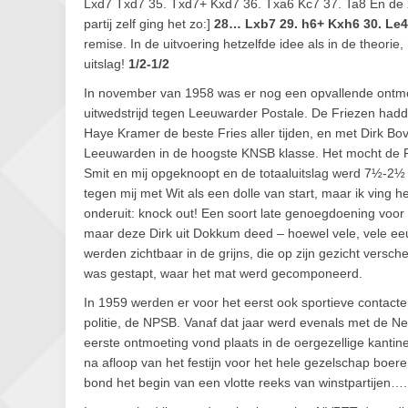
Lxd7 Txd7 35. Txd7+ Kxd7 36. Txa6 Kc7 37. Ta8 En de zaak 
partij zelf ging het zo:]
28… Lxb7 29. h6+ Kxh6 30. Le4
remise. In de uitvoering hetzelfde idee als in de theor
uitslag!
1/2-1/2
In november van 1958 was er nog een opvallende ontmo
uitwedstrijd tegen Leeuwarder Postale. De Friezen hadd
Haye Kramer de beste Fries aller tijden, en met Dirk Bo
Leeuwarden in de hoogste KNSB klasse. Het mocht de F
Smit en mij opgeknoopt en de totaaluitslag werd 7½-2
tegen mij met Wit als een dolle van start, maar ik ving
onderuit: knock out! Een soort late genoegdoening voor 
maar deze Dirk uit Dokkum deed – hoewel vele, vele eeu
werden zichtbaar in de grijns, die op zijn gezicht versch
was gestapt, waar het mat werd gecomponeerd.
In 1959 werden er voor het eerst ook sportieve contac
politie, de NPSB. Vanaf dat jaar werd evenals met de N
eerste ontmoeting vond plaats in de oergezellige kantin
na afloop van het festijn voor het hele gezelschap boer
bond het begin van een vlotte reeks van winstpartijen….