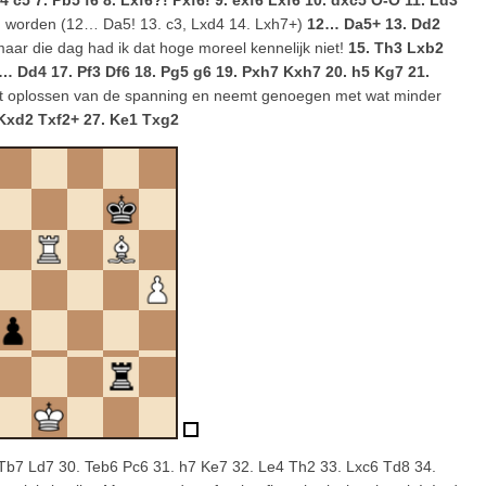
h4 c5 7. Pb5 f6 8. Lxf6?! Pxf6! 9. exf6 Lxf6 10. dxc5 O-O 11. Ld3
n worden (12… Da5! 13. c3, Lxd4 14. Lxh7+)
12… Da5+ 13. Dd2
maar die dag had ik dat hoge moreel kennelijk niet!
15. Th3 Lxb2
… Dd4 17. Pf3 Df6 18. Pg5 g6 19. Pxh7 Kxh7 20. h5 Kg7 21.
et oplossen van de spanning en neemt genoegen met wat minder
 Kxd2 Txf2+ 27. Ke1 Txg2
. Tb7 Ld7 30. Teb6 Pc6 31. h7 Ke7 32. Le4 Th2 33. Lxc6 Td8 34.