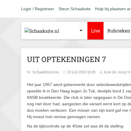
Login / Registreer
Steun Schaaksite
Hulp bij plaatsen ar
Live
Rubrieken
UIT OPTEKENINGEN 7
Schaakhistorie
23 juli 2010 18:05
Arie de Jong
Het jaar 1957 werd gekenmerkt door selectiewedstrijden 
speelde ik in Den Haag tegen Jo Tuk, destijds bord 1 v
KNSB bivakkeerde. Die club is later opgegaan in De Ooie
nog niet door had, aangezien die variant eerst kort op 
dus moeten verliezen. Een misser van zijn kant gaf me 
Hij moest met remise genoegen nemen.
Na de tijdcontrole op de 40ste zet was dit de stelling: