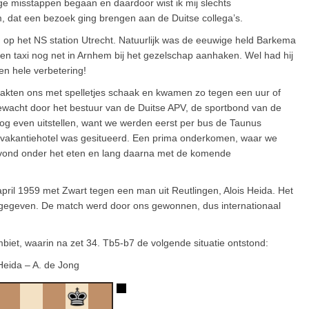
ge misstappen begaan en daardoor wist ik mij slechts
, dat een bezoek ging brengen aan de Duitse collega’s.
d op het NS station Utrecht. Natuurlijk was de eeuwige held Barkema
een taxi nog net in Arnhem bij het gezelschap aanhaken. Wel had hij
n hele verbetering!
aakten ons met spelletjes schaak en kwamen zo tegen een uur of
ewacht door het bestuur van de Duitse APV, de sportbond van de
g even uitstellen, want we werden eerst per bus de Taunus
vakantiehotel was gesitueerd. Een prima onderkomen, waar we
avond onder het eten en lang daarna met de komende
pril 1959 met Zwart tegen een man uit Reutlingen, Alois Heida. Het
d gegeven. De match werd door ons gewonnen, dus internationaal
iet, waarin na zet 34. Tb5-b7 de volgende situatie ontstond:
Heida – A. de Jong