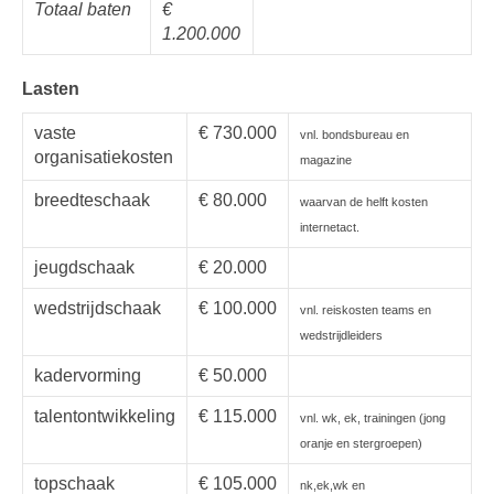
Totaal baten
€
1.200.000
Lasten
vaste
€ 730.000
vnl. bondsbureau en
organisatiekosten
magazine
breedteschaak
€ 80.000
waarvan de helft kosten
internetact.
jeugdschaak
€ 20.000
wedstrijdschaak
€ 100.000
vnl. reiskosten teams en
wedstrijdleiders
kadervorming
€ 50.000
talentontwikkeling
€ 115.000
vnl. wk, ek, trainingen (jong
oranje en stergroepen)
topschaak
€ 105.000
nk,ek,wk en