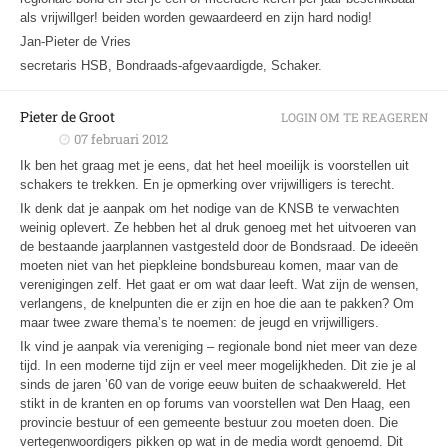
als vrijwillger! beiden worden gewaardeerd en zijn hard nodig!
Jan-Pieter de Vries
secretaris HSB, Bondraads-afgevaardigde, Schaker.
Pieter de Groot
LOGIN OM TE REAGEREN
07 februari 2012
Ik ben het graag met je eens, dat het heel moeilijk is voorstellen uit
schakers te trekken. En je opmerking over vrijwilligers is terecht.
Ik denk dat je aanpak om het nodige van de KNSB te verwachten
weinig oplevert. Ze hebben het al druk genoeg met het uitvoeren van
de bestaande jaarplannen vastgesteld door de Bondsraad. De ideeën
moeten niet van het piepkleine bondsbureau komen, maar van de
verenigingen zelf. Het gaat er om wat daar leeft. Wat zijn de wensen,
verlangens, de knelpunten die er zijn en hoe die aan te pakken? Om
maar twee zware thema’s te noemen: de jeugd en vrijwilligers.
Ik vind je aanpak via vereniging – regionale bond niet meer van deze
tijd. In een moderne tijd zijn er veel meer mogelijkheden. Dit zie je al
sinds de jaren ’60 van de vorige eeuw buiten de schaakwereld. Het
stikt in de kranten en op forums van voorstellen wat Den Haag, een
provincie bestuur of een gemeente bestuur zou moeten doen. Die
vertegenwoordigers pikken op wat in de media wordt genoemd. Dit