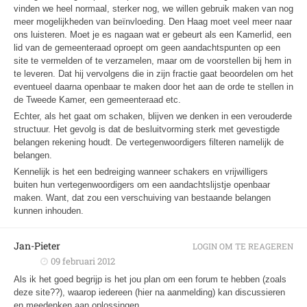
vinden we heel normaal, sterker nog, we willen gebruik maken van nog
meer mogelijkheden van beïnvloeding. Den Haag moet veel meer naar
ons luisteren. Moet je es nagaan wat er gebeurt als een Kamerlid, een
lid van de gemeenteraad oproept om geen aandachtspunten op een
site te vermelden of te verzamelen, maar om de voorstellen bij hem in
te leveren. Dat hij vervolgens die in zijn fractie gaat beoordelen om het
eventueel daarna openbaar te maken door het aan de orde te stellen in
de Tweede Kamer, een gemeenteraad etc.
Echter, als het gaat om schaken, blijven we denken in een verouderde
structuur. Het gevolg is dat de besluitvorming sterk met gevestigde
belangen rekening houdt. De vertegenwoordigers filteren namelijk de
belangen.
Kennelijk is het een bedreiging wanneer schakers en vrijwilligers
buiten hun vertegenwoordigers om een aandachtslijstje openbaar
maken. Want, dat zou een verschuiving van bestaande belangen
kunnen inhouden.
Jan-Pieter
LOGIN OM TE REAGEREN
09 februari 2012
Als ik het goed begrijp is het jou plan om een forum te hebben (zoals
deze site??), waarop iedereen (hier na aanmelding) kan discussieren
en meedenken aan oplossingen.