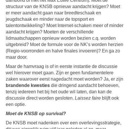
dambond of met het Max Euwe Centrum). Moet de
structuur van de KNSB opnieuw aandacht krijgen? Moet
er meer aandacht gaan naar breedteschaak en
jeugdschaak en minder naar de topsport en
talentontwikkeling? Moet Internet-schaken meer of minder
aandacht krijgen? Moeten de verschillende
lidmaatschappen opnieuw worden bezien c.q. worden
uitgebreid? Moet de formule voor de NK’s worden herzien
(Regio-voorronden en halve finales invoeren)? En ga zo
maar door.
Maar de hamvraag is of in eerste instantie de discussie
wel hierover moet gaan. Zijn er geen fundamentelere
zaken waarover eerst nagedacht moet worden? Ja, er zijn
brandende kwesties
die dringend aandacht behoeven,
tenzij iedereen het bij het oude wil laten, dan kan de
discussie direct worden gesloten.
Laissez faire
blijft ook
een optie.
Moet de KNSB op survival?
De KNSB moet nadenken over een overlevingsstrategie,