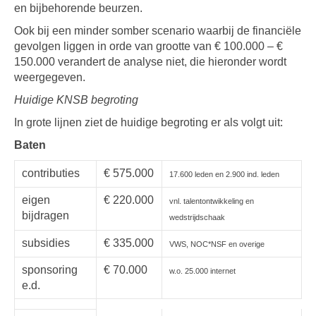
en bijbehorende beurzen.
Ook bij een minder somber scenario waarbij de financiële
gevolgen liggen in orde van grootte van € 100.000 – €
150.000 verandert de analyse niet, die hieronder wordt
weergegeven.
Huidige KNSB begroting
In grote lijnen ziet de huidige begroting er als volgt uit:
Baten
contributies
€ 575.000
17.600 leden en 2.900 ind. leden
eigen
€ 220.000
vnl. talentontwikkeling en
bijdragen
wedstrijdschaak
subsidies
€ 335.000
VWS, NOC*NSF en overige
sponsoring
€ 70.000
w.o. 25.000 internet
e.d.