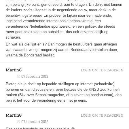
zijn belangrijke punt, gemotiveerd, aan te dragen. En denk niet binnen
de kaders zoals uitgezet in de negentiende eeuw, maar denk in de
eenentwintigste eeuw. En probeer te kijken naar een naderende,
ingrijpend veranderende internationale schaakwereld, een
veranderende Nederlandse sportwereld, en een politiek die steeds
meer gaat bezuinigen op subsidies, dus ook onvermijdelijk op
schaken.
En wat als die lijst er is? Dan mogen de bestuurders gaan afwegen
wat zwaarder weegt, mogen zij aan de Bondsraad voorstellen doen,
waarna de Bondsraad beslist.
MartinG
LOGIN OM TE REAGEREN
07 februari 2012
Pieter, als je doelt op bepaalde stellingen op internet (schaaksite)
poneren en dan discussieren, over keuzes die de KNSB zou kunnen
maken (Bijv over Schaakmagazine, of huisvesting bondsbureau), dan
ben ik het voor de verandering eens met je eens.
MartinG
LOGIN OM TE REAGEREN
07 februari 2012