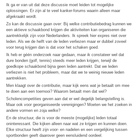
Ik ga er van uit dat deze discussie moet leiden tot mogelijke
oplossingen. Er zijn al te veel kanker-forums waarin alleen maar
afgekraakt wordt.
Zo kan de discussie gaan over: Bij welke contributiebedrag kunnen we
een aktieve schaakbond krijgen die aktiviteiten kan organiseren die
aantrekkelijk zijn voor Nederlanders. Ik spreek hier expres niet over
leden. Als we de helft van de leden verliezen maar er dubbel zoveel
voor terug krijgen dan is dat voor het schaken goed.
Ik heb er géén onderzoek naar gedaan, maar ik constateer wel dat
dure bonden (golf, tennis) steeds meer leden krijgen, terwijl de
goedkope schaakbond bijna geen leden aantrekt. Dat we leden
verliezen is niet het probleem, maar dat we te weinig nieuwe leden
aantrekken.
Men klaagt over de contributie, maar kijk eens wat je betaalt om mee
te doen aan een toernooi? Waarom betaalt men dat wel?
Scholencompetities geven aan dat er wel degelijk belangstelling is.
Maar ook voor georganiseerde verenigingen? Moeten we het zoeken in
andere vormen en zoja welke?
En de structuur, die is voor de meeste (mogelijke) leden totaal
oninteressant. Die kijken alleen naar wat ze krijgen en kunnen doen.
Elke structuur heeft zijn voor- en nadelen en een vergelijking tussen
sportbonden geeft daarover geen eensluidend oordeel.