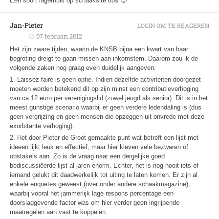
Een soort lagerhuis op schaaksite dus 🙂
Jan-Pieter
LOGIN OM TE REAGEREN
07 februari 2012
Het zijn zware tijden, waarin de KNSB bijna een kwart van haar
begroting dreigt te gaan missen aan inkomstem. Daarom zou ik de
volgende zaken nog graag even duidelijk aangeven:
1. Laissez faire is geen optie. Indien dezelfde activiteiten doorgezet
moeten worden betekend dit op zijn minst een contributieverhoging
van ca 12 euro per verenigingslid (zowel jeugd als senior). Dit is in het
meest gunstige scenario waarbij er geen verdere ledendaling is (dus
geen vergrijzing en geen mensen die opzeggen uit onvrede met deze
exorbitante verhoging).
2. Het door Pieter de Groot gemaakte punt wat betreft een lijst met
ideeen lijkt leuk en effectief, maar hier kleven vele bezwaren of
obstakels aan. Zo is de vraag naar een dergelijke goed
bediscussiëerde lijst al jaren enorm. Echter, het is nog nooit iets of
iemand gelukt dit daadwerkelijk tot uiting te laten komen. Er zijn al
enkele enquetes geweest (over onder andere schaakmagazine),
waarbij vooral het jammerlijk lage respons percentage een
doorslaggevende factor was om hier verder geen ingrijpende
maatregelen aan vast te koppelen.