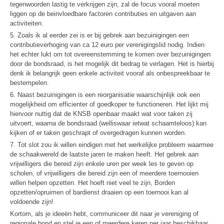
tegenwoorden lastig te verkrijgen zijn, zal de focus vooral moeten
liggen op de beinvloedbare factoren contributies en uitgaven aan
activiteiten.
5. Zoals ik al eerder zei is er bij gebrek aan bezuinigingen een
contributieverhoging van ca 12 euro per verenigingslid nodig. Indien
het echter lukt om tot overeenstemming te komen over bezuinigingen
door de bondsraad, is het mogelijk dit bedrag te verlagen. Het is hierbij
denk ik belangrijk geen enkele activiteit vooraf als onbespreekbaar te
bestempelen.
6. Naast bezuinigingen is een reorganisatie waarschijnlijk ook een
mogelijkheid om efficienter of goedkoper te functioneren. Het lijkt mij
hiervoor nuttig dat de KNSB openbaar maakt wat voor taken zij
uitvoert, waarna de bondsraad (welliswaar ietwat schaamteloos) kan
kijken of er taken geschrapt of overgedragen kunnen worden.
7. Tot slot zou ik willen eindigen met het werkelijke probleem waarmee
de schaakwereld de laatste jaren te maken heeft. Het gebrek aan
vrijwilligers die bereid zijn enkele uren per week les te geven op
scholen, of vrijwilligers die bereid zijn een of meerdere toernooien
willen helpen opzetten. Het hoeft niet veel te zijn, Borden
opzetten/opruimen of bardienst draaien op een toernooi kan al
voldoende zijn!
Kortom, als je ideeën hebt, communiceer dit naar je vereniging of
regionale bond en stel je een of meerdere keren per jaar beschikbaar