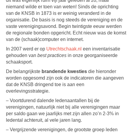
dit was eigenlijk ruim vijf jaar geleden al zo, maar
niemand wilde er toen van weten! Sinds de oprichting
van de KNSB in 1873 is er weinig veranderd in de
organisatie. De basis is nog steeds de vereniging en de
vaste verenigingsavond. Begin twintigste eeuw werden
de regionale bonden opgericht. Echt nieuw was de komst
van de (schaak)computer en internet.
In 2007 werd er op
Utrechtschaak.nl
een inventarisatie
gehouden van
best practices
in onze georganiseerde
schaaksport.
De belangrijkste
brandende kwesties
die hieronder
worden opgesomd zijn ook de indicatoren die aangeven
dat de KNSB dringend toe is aan een
overlevingsstrategie.
– Voortdurend dalende ledenaantallen bij de
verenigingen, natuurlijk niet bij alle verenigingen maar
per saldo gaan we jaarlijks met zijn allen zo’n 2-3% in
ledental achteruit, al vele jaren lang.
– Vergrijzende verenigingen, de grootste groep leden