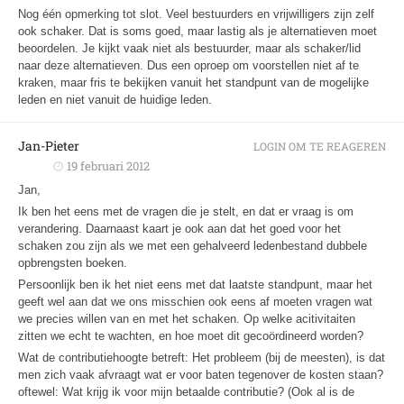
Nog één opmerking tot slot. Veel bestuurders en vrijwilligers zijn zelf
ook schaker. Dat is soms goed, maar lastig als je alternatieven moet
beoordelen. Je kijkt vaak niet als bestuurder, maar als schaker/lid
naar deze alternatieven. Dus een oproep om voorstellen niet af te
kraken, maar fris te bekijken vanuit het standpunt van de mogelijke
leden en niet vanuit de huidige leden.
Jan-Pieter
LOGIN OM TE REAGEREN
19 februari 2012
Jan,
Ik ben het eens met de vragen die je stelt, en dat er vraag is om
verandering. Daarnaast kaart je ook aan dat het goed voor het
schaken zou zijn als we met een gehalveerd ledenbestand dubbele
opbrengsten boeken.
Persoonlijk ben ik het niet eens met dat laatste standpunt, maar het
geeft wel aan dat we ons misschien ook eens af moeten vragen wat
we precies willen van en met het schaken. Op welke acitivitaiten
zitten we echt te wachten, en hoe moet dit gecoördineerd worden?
Wat de contributiehoogte betreft: Het probleem (bij de meesten), is dat
men zich vaak afvraagt wat er voor baten tegenover de kosten staan?
oftewel: Wat krijg ik voor mijn betaalde contributie? (Ook al is de