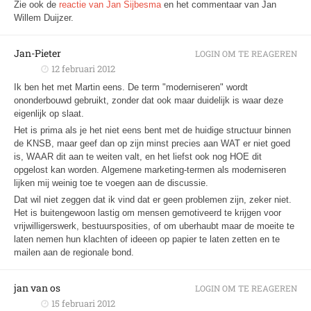
Zie ook de
reactie van Jan Sijbesma
en het commentaar van Jan
Willem Duijzer.
Jan-Pieter
LOGIN OM TE REAGEREN
12 februari 2012
Ik ben het met Martin eens. De term "moderniseren" wordt
ononderbouwd gebruikt, zonder dat ook maar duidelijk is waar deze
eigenlijk op slaat.
Het is prima als je het niet eens bent met de huidige structuur binnen
de KNSB, maar geef dan op zijn minst precies aan WAT er niet goed
is, WAAR dit aan te weiten valt, en het liefst ook nog HOE dit
opgelost kan worden. Algemene marketing-termen als moderniseren
lijken mij weinig toe te voegen aan de discussie.
Dat wil niet zeggen dat ik vind dat er geen problemen zijn, zeker niet.
Het is buitengewoon lastig om mensen gemotiveerd te krijgen voor
vrijwilligerswerk, bestuursposities, of om uberhaubt maar de moeite te
laten nemen hun klachten of ideeen op papier te laten zetten en te
mailen aan de regionale bond.
jan van os
LOGIN OM TE REAGEREN
15 februari 2012