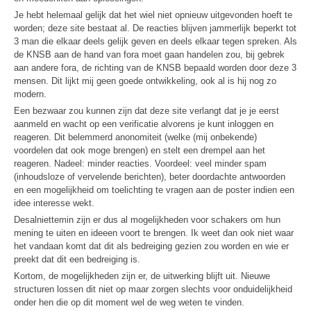
Je hebt helemaal gelijk dat het wiel niet opnieuw uitgevonden hoeft te
worden; deze site bestaat al. De reacties blijven jammerlijk beperkt tot
3 man die elkaar deels gelijk geven en deels elkaar tegen spreken. Als
de KNSB aan de hand van fora moet gaan handelen zou, bij gebrek
aan andere fora, de richting van de KNSB bepaald worden door deze 3
mensen. Dit lijkt mij geen goede ontwikkeling, ook al is hij nog zo
modern.
Een bezwaar zou kunnen zijn dat deze site verlangt dat je je eerst
aanmeld en wacht op een verificatie alvorens je kunt inloggen en
reageren. Dit belemmerd anonomiteit (welke (mij onbekende)
voordelen dat ook moge brengen) en stelt een drempel aan het
reageren. Nadeel: minder reacties. Voordeel: veel minder spam
(inhoudsloze of vervelende berichten), beter doordachte antwoorden
en een mogelijkheid om toelichting te vragen aan de poster indien een
idee interesse wekt.
Desalniettemin zijn er dus al mogelijkheden voor schakers om hun
mening te uiten en ideeen voort te brengen. Ik weet dan ook niet waar
het vandaan komt dat dit als bedreiging gezien zou worden en wie er
preekt dat dit een bedreiging is.
Kortom, de mogelijkheden zijn er, de uitwerking blijft uit. Nieuwe
structuren lossen dit niet op maar zorgen slechts voor onduidelijkheid
onder hen die op dit moment wel de weg weten te vinden.