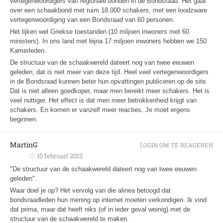
vertegenwoordigers van regionale bonden in de Bondsraad. Het gaat
over een schaakbond met ruim 18.000 schakers, met een loodzware
vertegenwoordiging van een Bondsraad van 60 personen.
Het lijken wel Griekse toestanden (10 miljoen inwoners met 60
ministers). In ons land met bijna 17 miljoen inwoners hebben we 150
Kamerleden.
De structuur van de schaakwereld dateert nog van twee eeuwen
geleden; dat is niet meer van deze tijd. Heel veel vertegenwoordigers
in de Bondsraad kunnen beter hun opvattingen publiceren op de site.
Dat is niet alleen goedkoper, maar men bereikt meer schakers. Het is
veel nuttiger. Het effect is dat men meer betrokkenheid krijgt van
schakers. En komen er vanzelf meer reacties. Je moet ergens
beginnen.
MartinG
LOGIN OM TE REAGEREN
10 februari 2012
"De structuur van de schaakwereld dateert nog van twee eeuwen
geleden".
Waar doel je op? Het vervolg van die alinea betoogd dat
bondsraadleden hun mening op internet moeten verkondigen. Ik vind
dat prima, maar dat heeft niks (of in ieder geval weinig) met de
structuur van de schaakwereld te maken.