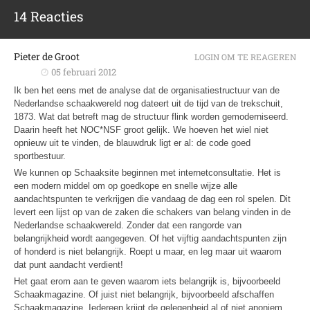
14 Reacties
Pieter de Groot
LOGIN OM TE REAGEREN
05 februari 2012
Ik ben het eens met de analyse dat de organisatiestructuur van de
Nederlandse schaakwereld nog dateert uit de tijd van de trekschuit,
1873. Wat dat betreft mag de structuur flink worden gemoderniseerd.
Daarin heeft het NOC*NSF groot gelijk. We hoeven het wiel niet
opnieuw uit te vinden, de blauwdruk ligt er al: de code goed
sportbestuur.
We kunnen op Schaaksite beginnen met internetconsultatie. Het is
een modern middel om op goedkope en snelle wijze alle
aandachtspunten te verkrijgen die vandaag de dag een rol spelen. Dit
levert een lijst op van de zaken die schakers van belang vinden in de
Nederlandse schaakwereld. Zonder dat een rangorde van
belangrijkheid wordt aangegeven. Of het vijftig aandachtspunten zijn
of honderd is niet belangrijk. Roept u maar, en leg maar uit waarom
dat punt aandacht verdient!
Het gaat erom aan te geven waarom iets belangrijk is, bijvoorbeeld
Schaakmagazine. Of juist niet belangrijk, bijvoorbeeld afschaffen
Schaakmagazine. Iedereen krijgt de gelegenheid al of niet anoniem