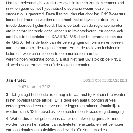
Om niet helemaal als zwartkijker over te komen zou ik hieronder kort
in willen gaan op het hypothetische scenario waarin deze lijst
succesvol is gevormd. Deze lijst zou dan niet door het KNSB-bestuur
beoordeeld moeten worden (deze heeft het al bijzonder druk en is
(mede daardoor) gelimiteerd. Het is de taak van de regionale bonden
om in eerste instantie deze wensen te inventariseren, en daarna ook
om deze te beoordelen en DAARNA PAS door te communiceren aan
de KNSB. Het is de taak van de verenigingen om wensen en ideeen
aan te kaarten bij de regionale bond. Het is de taak van individuele
leden om wensen en ideeen te communiceren aan hun
verenigingen/regionale bond. Sla dus niet met uw stok op de KNSB,
zij werkt voor, en namens (!) de regionale bonden.
Jan-Pieter
LOGIN OM TE REAGEREN
07 februari 2012
3. Dat gezegd hebbende, is er nog iets wat rechtgezet dient te worden
in het bovenstaande artikel. Er is door een aantal bonden al veel
eerder gevraagd een reserve aan te leggen en minder afhankelijk te
worden van KNSB subsidies. (zie notulen bondsraadsvergaderingen).
4. Wat er dus moet gebeuren is dat er een afweging gemaakt moet
worden tussen het staken van activiteiten enerzijds, en het verhogen
van contributies en subsidies anderzijds. Gezien subsidies