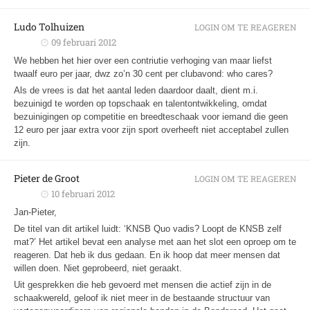
Ludo Tolhuizen
LOGIN OM TE REAGEREN
09 februari 2012
We hebben het hier over een contriutie verhoging van maar liefst
twaalf euro per jaar, dwz zo’n 30 cent per clubavond: who cares?
Als de vrees is dat het aantal leden daardoor daalt, dient m.i.
bezuinigd te worden op topschaak en talentontwikkeling, omdat
bezuinigingen op competitie en breedteschaak voor iemand die geen
12 euro per jaar extra voor zijn sport overheeft niet acceptabel zullen
zijn.
Pieter de Groot
LOGIN OM TE REAGEREN
10 februari 2012
Jan-Pieter,
De titel van dit artikel luidt: ‘KNSB Quo vadis? Loopt de KNSB zelf
mat?’ Het artikel bevat een analyse met aan het slot een oproep om te
reageren. Dat heb ik dus gedaan. En ik hoop dat meer mensen dat
willen doen. Niet geprobeerd, niet geraakt.
Uit gesprekken die heb gevoerd met mensen die actief zijn in de
schaakwereld, geloof ik niet meer in de bestaande structuur van