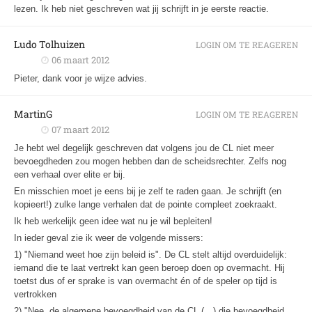
lezen. Ik heb niet geschreven wat jij schrijft in je eerste reactie.
Ludo Tolhuizen
LOGIN OM TE REAGEREN
06 maart 2012
Pieter, dank voor je wijze advies.
MartinG
LOGIN OM TE REAGEREN
07 maart 2012
Je hebt wel degelijk geschreven dat volgens jou de CL niet meer
bevoegdheden zou mogen hebben dan de scheidsrechter. Zelfs nog
een verhaal over elite er bij.
En misschien moet je eens bij je zelf te raden gaan. Je schrijft (en
kopieert!) zulke lange verhalen dat de pointe compleet zoekraakt.
Ik heb werkelijk geen idee wat nu je wil bepleiten!
In ieder geval zie ik weer de volgende missers:
1) "Niemand weet hoe zijn beleid is". De CL stelt altijd overduidelijk:
iemand die te laat vertrekt kan geen beroep doen op overmacht. Hij
toetst dus of er sprake is van overmacht én of de speler op tijd is
vertrokken
2) "Nee, de algemene bevoegdheid van de CL (…) die bevoegdheid