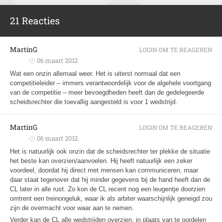
21 Reacties
MartinG
LOGIN OM TE REAGEREN
06 maart 2012
Wat een onzin allemaal weer. Het is uiterst normaal dat een
competitieleider – immers verantwoordelijk voor de algehele voortgang
van de competitie – meer bevoegdheden heeft dan de gedelegeerde
scheidsrechter die toevallig aangesteld is voor 1 wedstrijd.
MartinG
LOGIN OM TE REAGEREN
06 maart 2012
Het is natuurlijk ook onzin dat de scheidsrechter ter plekke de situatie
het beste kan overzien/aanvoelen. Hij heeft natuurlijk een zeker
voordeel, doordat hij direct met mensen kan communiceren, maar
daar staat tegenover dat hij minder gegevens bij de hand heeft dan de
CL later in alle rust. Zo kon de CL recent nog een leugentje doorzien
omtrent een treinongeluk, waar ik als arbiter waarschijnlijk geneigd zou
zijn de overmacht voor waar aan te nemen.
Verder kan de CL alle wedstrijden overzien, in plaats van te oordelen