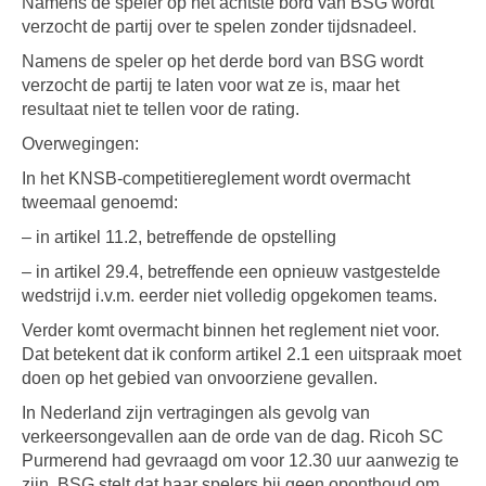
Namens de speler op het achtste bord van BSG wordt
verzocht de partij over te spelen zonder tijdsnadeel.
Namens de speler op het derde bord van BSG wordt
verzocht de partij te laten voor wat ze is, maar het
resultaat niet te tellen voor de rating.
Overwegingen:
In het KNSB-competitiereglement wordt overmacht
tweemaal genoemd:
– in artikel 11.2, betreffende de opstelling
– in artikel 29.4, betreffende een opnieuw vastgestelde
wedstrijd i.v.m. eerder niet volledig opgekomen teams.
Verder komt overmacht binnen het reglement niet voor.
Dat betekent dat ik conform artikel 2.1 een uitspraak moet
doen op het gebied van onvoorziene gevallen.
In Nederland zijn vertragingen als gevolg van
verkeersongevallen aan de orde van de dag. Ricoh SC
Purmerend had gevraagd om voor 12.30 uur aanwezig te
zijn. BSG stelt dat haar spelers bij geen oponthoud om