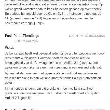
gedeleet": Deze slogan staat er weer zonder enige onderbouwing. Op
welke grond worden er dan telkens beroepen gedaan op overmacht?
En serieus behandeld door de CL en CvB…. Insinueer je nou dat de
CL (en met name de CvB) beroepen in behandeling nemen die
helemaal niet mogelijk zijn?
Paul-Peter Theulings
LOGIN OM TE REAGEREN
07 maart 2012
Pieter,
de bondsraad heeft wél bevoegdheden bij de arbiter weggenomen door
reglementswijzigingen. Daarmee heeft de bondsraad níet de
bevoegdheid van de CL weggenomen om Artikel 2.1 (onvoorziene
gevallen) te gebruiken als een trein urenlang in een weiland stilstaat.
Ik ben het dan ook niet met je eens als je vindt dat een arbiter een
trein die urenlang in een weiland staat behandelt als een onvoorzien
geval.
In mijn optiek is een trein die urenlang in een weiland staat een
glaszuiver onvoorzien geval. De CL doet zijn werk goed als hij dan
Artikel 2.1 gebruikt.