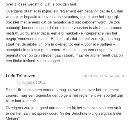
over 1 losse wedstrijd. Dat is ook zijn taak.
Overigens staat er in (bijna) elk reglement een bepaling dat de CL dan
wel arbiter bepaald in onvoorziene situaties, dus ik ben het eigenlijk
ook niet met je eens dat de mogelijkheid niet geboden wordt. Je zou
natuurlijk kunnen zeggen dat de situatie voorzien is als te laat komen
bestraft wordt, maar dat is een erg makkelijke interpretatie van het
begrip ‘voorziene situatie’. En zelfs als dat correct zou zijn, dan nog
staat het de arbiter vrij om in overleg tot een – voor alle partijen –
acceptabele oplossing te komen. Misschien kan een onsportieve
tegenstander op zijn strepen gaan staan, maar de arbiter heeft daarop
een flinke invloed zou ik zeggen.
Ludo Tolhuizen
LOGIN OM TE REAGEREN
06 maart 2012
Pieter: Ik herhaal een eerdere vraag: nu we toch over het rgelement
zeuren,
mag
een tegenstander volgens het reglement wel sportief zijn
bij te laat komen?
Overigens zou je er goed aan doen om bij het schrijven van een stuk
te denken aan het spreekwoord "in der Beschraenkung zeigt sich der
Meister"