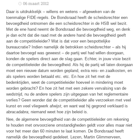
06 maart 2012
Daar is uitdrukkelijk – willens en wetens – afgeweken van de
toenmalige FIDE-regels. De Bondsraad heeft de scheidsrechter een
bevoegdheid ontnomen die een scheidsrechter in de HSB wel bezit.
Met de ene hand neemt de Bondsraad die bevoegdheid weg, en denk
je dan echt dat die raad met de andere hand die bevoegdheid geeft
aan de competitieleider? Wat is dat voor een bespottelijke
bureaucratie? Indien namelijk de betrokken scheidsrechter – als hij
daartoe bevoegd was geweest – de partij wel had willen doorgaan,
konden de spelers direct aan de slag gaan. Echter, in jouw visie bezit
de competitieleider die bevoegdheid. Als hij de partij wil laten doorgaan
moet een nieuwe datum worden gepland, extra reis- en zaalkosten, en
als spelers worden betaald etc. etc. En hoe zit het met de
bedenktijden, weet de competitieleider hoeveel in mindering moet
worden gebracht? En hoe zit het met een zekere vervalsing van de
wedstrijd, nu de andere spelers zijn uitgegaan van het reglementaire
verlies? Geen wonder dat de competitieleider alle verzoeken met veel
kunst en veel vliegwerk afwijst; en want wat hij gegrond verklaard is
abracadabra; niemand weet hoe zijn beleid is.
Nee, de algemene bevoegdheid van de competitieleider om rekening
te houden met onvoorziene omstandigheden geldt voor alles maar niet
voor het meer dan 60 minuten te laat komen. De Bondsraad heeft
namelijk die bevoegdheid gedeleet. Lezen, Martin Glimmerveen,