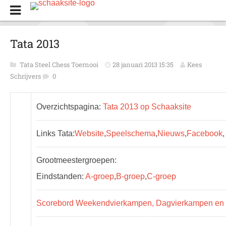
Tata 2013
Tata Steel Chess Toernooi
28 januari 2013 15:35
Kees
Schrijvers
0
Overzichtspagina:
Tata 2013 op Schaaksite
Links Tata:
Website
,
Speelschema
,
Nieuws
,
Facebook
Grootmeestergroepen:
Eindstanden:
A-groep
,
B-groep
,
C-groep
Scorebord Weekendvierkampen, Dagvierkampen en