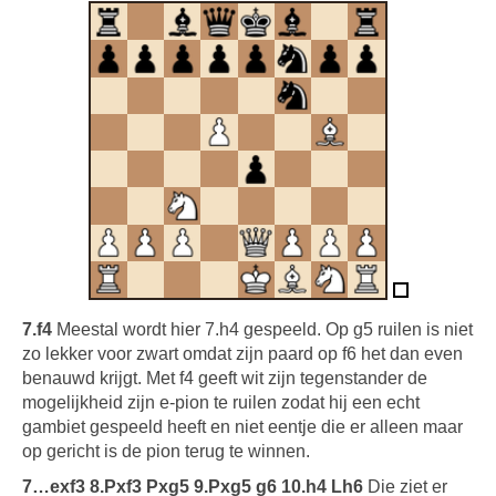
7.f4
Meestal wordt hier 7.h4 gespeeld. Op g5 ruilen is niet
zo lekker voor zwart omdat zijn paard op f6 het dan even
benauwd krijgt. Met f4 geeft wit zijn tegenstander de
mogelijkheid zijn e-pion te ruilen zodat hij een echt
gambiet gespeeld heeft en niet eentje die er alleen maar
op gericht is de pion terug te winnen.
7…exf3 8.Pxf3 Pxg5 9.Pxg5 g6 10.h4 Lh6
Die ziet er