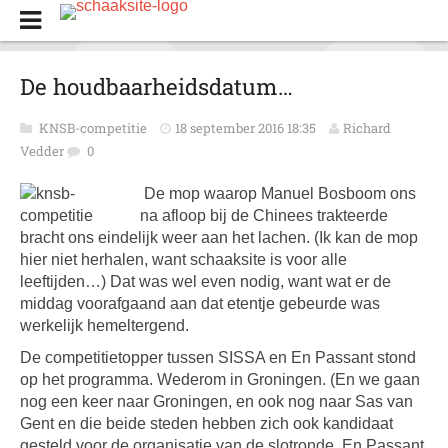
De houdbaarheidsdatum…
KNSB-competitie
18 september 2016 18:35
Richard
Vedder
0
De mop waarop Manuel Bosboom ons
na afloop bij de Chinees trakteerde
bracht ons eindelijk weer aan het lachen. (Ik kan de mop
hier niet herhalen, want schaaksite is voor alle
leeftijden…) Dat was wel even nodig, want wat er de
middag voorafgaand aan dat etentje gebeurde was
werkelijk hemeltergend.
De competitietopper tussen SISSA en En Passant stond
op het programma. Wederom in Groningen. (En we gaan
nog een keer naar Groningen, en ook nog naar Sas van
Gent en die beide steden hebben zich ook kandidaat
gesteld voor de organisatie van de slotronde. En Passant