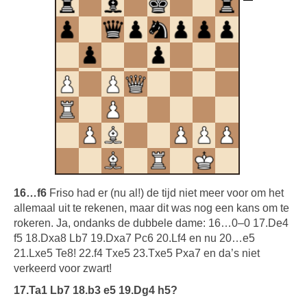
16…f6
Friso had er (nu al!) de tijd niet meer voor om het
allemaal uit te rekenen, maar dit was nog een kans om te
rokeren. Ja, ondanks de dubbele dame: 16…0–0 17.De4
f5 18.Dxa8 Lb7 19.Dxa7 Pc6 20.Lf4 en nu 20…e5
21.Lxe5 Te8! 22.f4 Txe5 23.Txe5 Pxa7 en da’s niet
verkeerd voor zwart!
17.Ta1 Lb7 18.b3 e5 19.Dg4 h5?