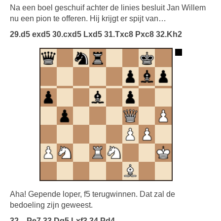
Na een boel geschuif achter de linies besluit Jan Willem
nu een pion te offeren. Hij krijgt er spijt van…
29.d5 exd5 30.cxd5 Lxd5 31.Txc8 Pxc8 32.Kh2
Aha! Gepende loper, f5 terugwinnen. Dat zal de
bedoeling zijn geweest.
32…Pe7 33.Dg5 Lxf3 34.Pd4