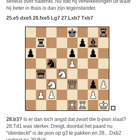
serieus over nadenkt. Nu lokt hij verwikkelingen uit waar
hij beter in thuis is dan zijn tegenstander.
25.e5 dxe5 26.fxe5 Lg7 27.Lxb7 Txb7
28.b3?
Is er dan toch angst dat zwart die b-pion slaat?
28.Td1 was sterker. Dreigt, doordat het paard nu
“überdeckt” is de pion op g3 te pakken en 28…Dxb2
verliest na 29.Pc6.