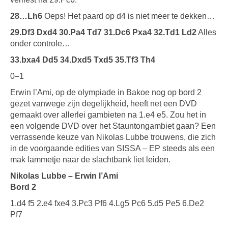
28…Lh6
Oeps! Het paard op d4 is niet meer te dekken…
29.Df3 Dxd4 30.Pa4 Td7 31.Dc6 Pxa4 32.Td1 Ld2
Alles
onder controle…
33.bxa4 Dd5 34.Dxd5 Txd5 35.Tf3 Th4
0–1
Erwin l’Ami, op de olympiade in Bakoe nog op bord 2
gezet vanwege zijn degelijkheid, heeft net een DVD
gemaakt over allerlei gambieten na 1.e4 e5. Zou het in
een volgende DVD over het Stauntongambiet gaan? Een
verrassende keuze van Nikolas Lubbe trouwens, die zich
in de voorgaande edities van SISSA – EP steeds als een
mak lammetje naar de slachtbank liet leiden.
Nikolas Lubbe – Erwin l’Ami
Bord 2
1.d4 f5 2.e4 fxe4 3.Pc3 Pf6 4.Lg5 Pc6 5.d5 Pe5 6.De2
Pf7