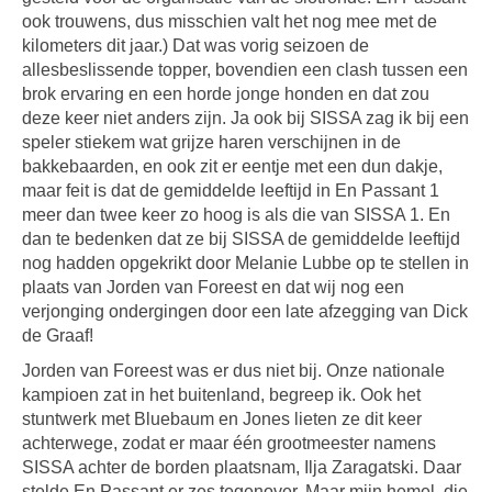
ook trouwens, dus misschien valt het nog mee met de
kilometers dit jaar.) Dat was vorig seizoen de
allesbeslissende topper, bovendien een clash tussen een
brok ervaring en een horde jonge honden en dat zou
deze keer niet anders zijn. Ja ook bij SISSA zag ik bij een
speler stiekem wat grijze haren verschijnen in de
bakkebaarden, en ook zit er eentje met een dun dakje,
maar feit is dat de gemiddelde leeftijd in En Passant 1
meer dan twee keer zo hoog is als die van SISSA 1. En
dan te bedenken dat ze bij SISSA de gemiddelde leeftijd
nog hadden opgekrikt door Melanie Lubbe op te stellen in
plaats van Jorden van Foreest en dat wij nog een
verjonging ondergingen door een late afzegging van Dick
de Graaf!
Jorden van Foreest was er dus niet bij. Onze nationale
kampioen zat in het buitenland, begreep ik. Ook het
stuntwerk met Bluebaum en Jones lieten ze dit keer
achterwege, zodat er maar één grootmeester namens
SISSA achter de borden plaatsnam, Ilja Zaragatski. Daar
stelde En Passant er zes tegenover. Maar mijn hemel, die