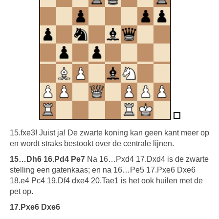
15.fxe3! Juist ja! De zwarte koning kan geen kant meer op
en wordt straks bestookt over de centrale lijnen.
15…Dh6 16.Pd4 Pe7
Na 16…Pxd4 17.Dxd4 is de zwarte
stelling een gatenkaas; en na 16…Pe5 17.Pxe6 Dxe6
18.e4 Pc4 19.Df4 dxe4 20.Tae1 is het ook huilen met de
pet op.
17.Pxe6 Dxe6