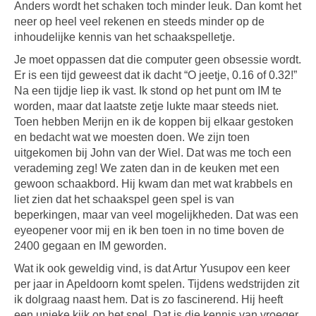
Anders wordt het schaken toch minder leuk. Dan komt het
neer op heel veel rekenen en steeds minder op de
inhoudelijke kennis van het schaakspelletje.
Je moet oppassen dat die computer geen obsessie wordt.
Er is een tijd geweest dat ik dacht “O jeetje, 0.16 of 0.32!”
Na een tijdje liep ik vast. Ik stond op het punt om IM te
worden, maar dat laatste zetje lukte maar steeds niet.
Toen hebben Merijn en ik de koppen bij elkaar gestoken
en bedacht wat we moesten doen. We zijn toen
uitgekomen bij John van der Wiel. Dat was me toch een
verademing zeg! We zaten dan in de keuken met een
gewoon schaakbord. Hij kwam dan met wat krabbels en
liet zien dat het schaakspel geen spel is van
beperkingen, maar van veel mogelijkheden. Dat was een
eyeopener voor mij en ik ben toen in no time boven de
2400 gegaan en IM geworden.
Wat ik ook geweldig vind, is dat Artur Yusupov een keer
per jaar in Apeldoorn komt spelen. Tijdens wedstrijden zit
ik dolgraag naast hem. Dat is zo fascinerend. Hij heeft
een unieke kijk op het spel. Dat is die kennis van vroeger