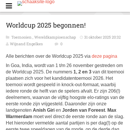
Worldcup 2025 begonnen!
Toernooien
,
Wereldkampioenschap
31 oktober 2025 20:32
Wijnand Engelkes
0
Alle berichten over de Worldcup 2025 via
deze pagina
In Goa, India, wordt van 1 t/m 26 november gestreden om
de Worldcup 2025. De nummers
1, 2 en 3
van dit toernooi
plaatsen zich voor het kandidatentoernooi 2026. Het
toernooi wordt gespeeld in knock-out-formaat, waarbij
iedere ronde de helft van de spelers afvalt. Er zijn 206(!)
deelnemers, waarvan de vijftig hoogste elo-ratings van de
eerste ronde zijn vrijgesteld. Daaronder zijn onze
landgenoten
Anish Giri
en
Jorden van Foreest
.
Max
Warmerdam
moet wel direct de eerste ronde aan de slag.
Het hieronder vermelde aantal partijen is per dag(!) op de
eerste twee speeldagen van de ronde, op de derde dag