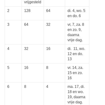
vrijgesteld
2
128
64
di. 4, wo. 5
en do. 6
3
64
32
vr, 7, za. 8
en zo. 9,
daarna
vrije dag.
4
32
16
di. 11, wo.
12 en do.
13
5
16
8
vr. 14, za.
15 en zo.
16
6
8
4
ma. 17, di.
18 en wo.
19, daarna
vrije dag.