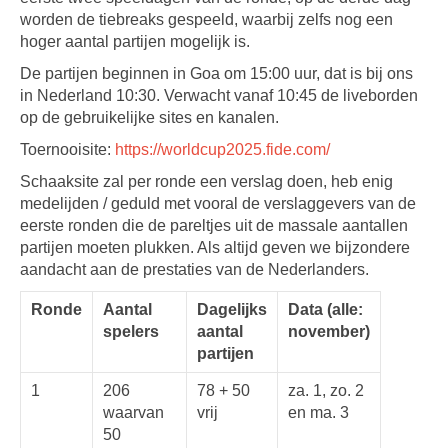
worden de tiebreaks gespeeld, waarbij zelfs nog een
hoger aantal partijen mogelijk is.
De partijen beginnen in Goa om 15:00 uur, dat is bij ons
in Nederland 10:30. Verwacht vanaf 10:45 de liveborden
op de gebruikelijke sites en kanalen.
Toernooisite:
https://worldcup2025.fide.com/
Schaaksite zal per ronde een verslag doen, heb enig
medelijden / geduld met vooral de verslaggevers van de
eerste ronden die de pareltjes uit de massale aantallen
partijen moeten plukken. Als altijd geven we bijzondere
aandacht aan de prestaties van de Nederlanders.
Ronde
Aantal
Dagelijks
Data (alle:
spelers
aantal
november)
partijen
1
206
78 + 50
za. 1, zo. 2
waarvan
vrij
en ma. 3
50